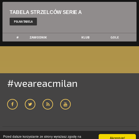
TABELA STRZELCÓW SERIE A
PEŁNA TABELA
#
ZAWODNIK
KLUB
GOLE
#weareacmilan
Przed dalsze korzystanie ze strony wyrażasz zgodę na
ACMILAN24.COM
2005-2019 | WSZELKIE PRAWA ZASTRZEŻONE
Akceptuję!