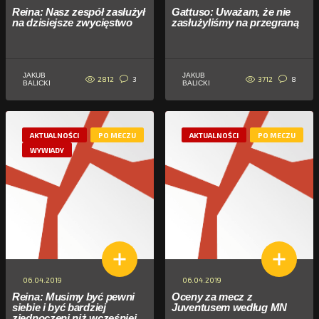
Reina: Nasz zespół zasłużył
Gattuso: Uważam, że nie
na dzisiejsze zwycięstwo
zasłużyliśmy na przegraną
JAKUB
JAKUB
2812
3712
3
8
BALICKI
BALICKI
AKTUALNOŚCI
PO MECZU
AKTUALNOŚCI
PO MECZU
WYWIADY
06.04.2019
06.04.2019
Reina: Musimy być pewni
Oceny za mecz z
siebie i być bardziej
Juventusem według MN
zjednoczeni niż wcześniej