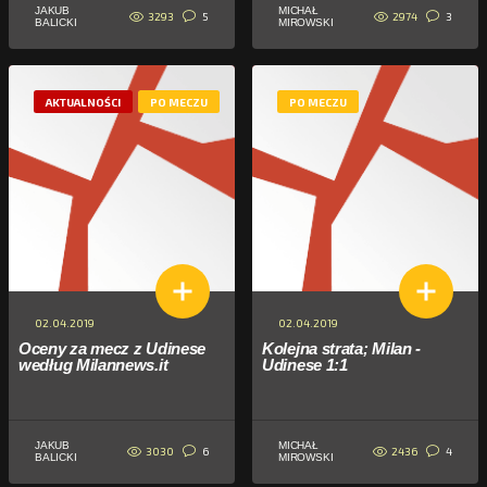
JAKUB
MICHAŁ
3293
2974
5
3
BALICKI
MIROWSKI
AKTUALNOŚCI
PO MECZU
PO MECZU
02.04.2019
02.04.2019
Oceny za mecz z Udinese
Kolejna strata; Milan -
według Milannews.it
Udinese 1:1
JAKUB
MICHAŁ
3030
2436
6
4
BALICKI
MIROWSKI