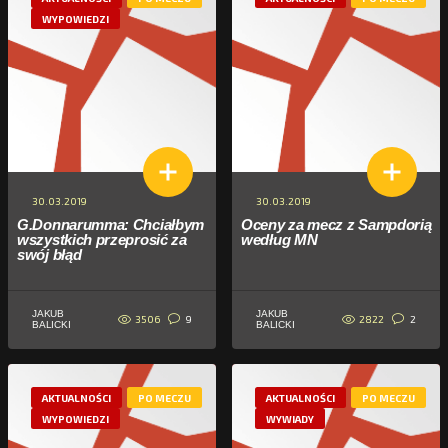
WYPOWIEDZI
30.03.2019
30.03.2019
G.Donnarumma: Chciałbym
Oceny za mecz z Sampdorią
wszystkich przeprosić za
według MN
swój błąd
JAKUB
JAKUB
3506
2822
9
2
BALICKI
BALICKI
AKTUALNOŚCI
PO MECZU
AKTUALNOŚCI
PO MECZU
WYPOWIEDZI
WYWIADY