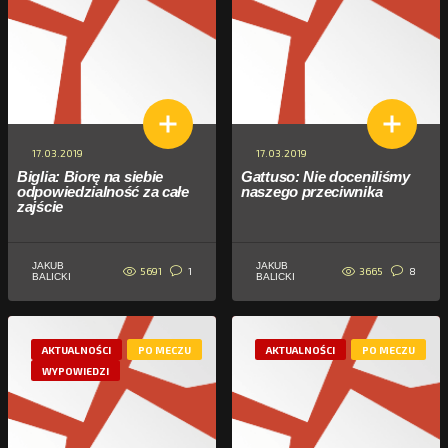
17.03.2019
17.03.2019
Biglia: Biorę na siebie
Gattuso: Nie doceniliśmy
odpowiedzialność za całe
naszego przeciwnika
zajście
JAKUB
JAKUB
5691
3665
1
8
BALICKI
BALICKI
AKTUALNOŚCI
PO MECZU
AKTUALNOŚCI
PO MECZU
WYPOWIEDZI