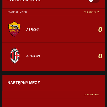
29.04.2023, 12:45
STADIO OLIMPICO
0
AS ROMA
0
AC MILAN
STATYSTYKI
NASTĘPNY MECZ
POSIADANIE PIŁKI
0%
100%
07.08.2026, 00:59
STRZAŁY
0
0