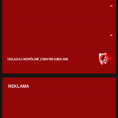
-
CELNE STRZAŁY
0
0
FAULE
0
0
-
OGLĄDAJ WSPÓLNIE Z INNYMI KIBICAMI
REKLAMA