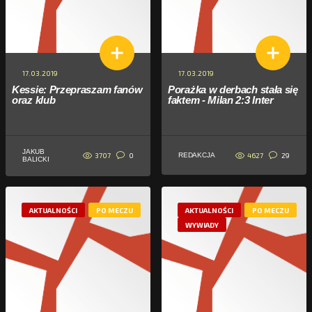
17.03.2019
17.03.2019
Kessie: Przepraszam fanów
Porażka w derbach stała się
oraz klub
faktem - Milan 2:3 Inter
JAKUB
3707
4627
0
29
REDAKCJA
BALICKI
AKTUALNOŚCI
PO MECZU
AKTUALNOŚCI
PO MECZU
WYWIADY