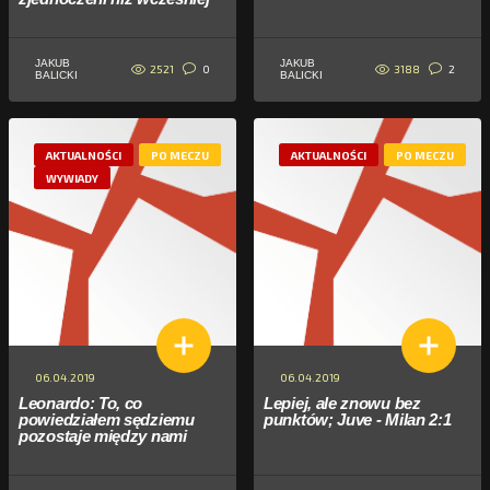
JAKUB
JAKUB
2521
3188
0
2
BALICKI
BALICKI
AKTUALNOŚCI
PO MECZU
AKTUALNOŚCI
PO MECZU
WYWIADY
06.04.2019
06.04.2019
Leonardo: To, co
Lepiej, ale znowu bez
powiedziałem sędziemu
punktów; Juve - Milan 2:1
pozostaje między nami