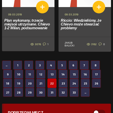
09.03.2019
09.03.2019
Plan wykonany, trzecie
Riccio: Wiedzieliśmy, że
miejsce utrzymane. Chievo
Chievo może stwarzać
1-2 Milan, podsumowanie
problemy
JAKUB
3076
3162
1
0
BALICKI
←
1
2
3
4
5
6
7
8
9
10
11
12
13
14
15
16
17
18
19
20
21
22
23
24
25
26
27
28
29
30
31
32
33
→
POPRZEDNI MECZ