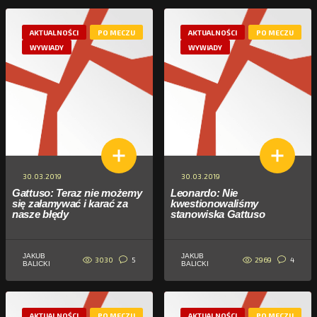
AKTUALNOŚCI
PO MECZU
AKTUALNOŚCI
PO MECZU
WYWIADY
WYWIADY
30.03.2019
30.03.2019
Gattuso: Teraz nie możemy
Leonardo: Nie
się załamywać i karać za
kwestionowaliśmy
nasze błędy
stanowiska Gattuso
JAKUB
JAKUB
3030
2969
5
4
BALICKI
BALICKI
AKTUALNOŚCI
PO MECZU
AKTUALNOŚCI
PO MECZU