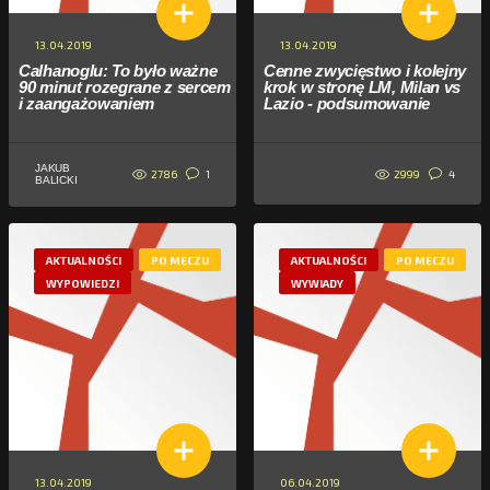
13.04.2019
13.04.2019
Calhanoglu: To było ważne
Cenne zwycięstwo i kolejny
90 minut rozegrane z sercem
krok w stronę LM, Milan vs
i zaangażowaniem
Lazio - podsumowanie
JAKUB
2786
2999
1
4
BALICKI
AKTUALNOŚCI
PO MECZU
AKTUALNOŚCI
PO MECZU
WYPOWIEDZI
WYWIADY
13.04.2019
06.04.2019