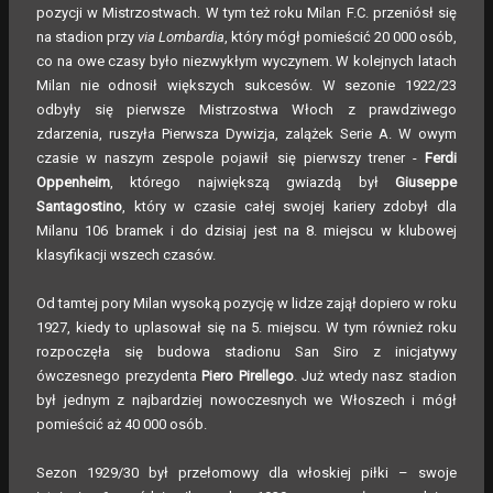
pozycji w Mistrzostwach. W tym też roku Milan F.C. przeniósł się
na stadion przy
via Lombardia
, który mógł pomieścić 20 000 osób,
co na owe czasy było niezwykłym wyczynem. W kolejnych latach
Milan nie odnosił większych sukcesów. W sezonie 1922/23
odbyły się pierwsze Mistrzostwa Włoch z prawdziwego
zdarzenia, ruszyła Pierwsza Dywizja, zalążek Serie A. W owym
czasie w naszym zespole pojawił się pierwszy trener -
Ferdi
Oppenheim
, którego największą gwiazdą był
Giuseppe
Santagostino
, który w czasie całej swojej kariery zdobył dla
Milanu 106 bramek i do dzisiaj jest na 8. miejscu w klubowej
klasyfikacji wszech czasów.
Od tamtej pory Milan wysoką pozycję w lidze zajął dopiero w roku
1927, kiedy to uplasował się na 5. miejscu. W tym również roku
rozpoczęła się budowa stadionu San Siro z inicjatywy
ówczesnego prezydenta
Piero Pirellego
. Już wtedy nasz stadion
był jednym z najbardziej nowoczesnych we Włoszech i mógł
pomieścić aż 40 000 osób.
Sezon 1929/30 był przełomowy dla włoskiej piłki – swoje