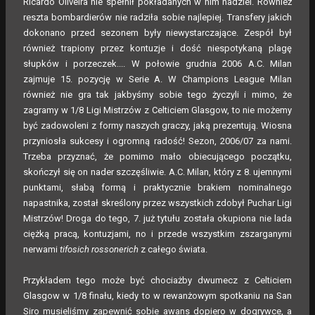
Ricardo Oliveira nie spełnił pokładanych w nim nadziei. Również
reszta bombardierów nie radziła sobie najlepiej. Transfery jakich
dokonano przed sezonem były niewystarczające. Zespół był
również trapiony przez kontuzje i dość niespotykaną plagę
słupków i porzeczek.... W połowie grudnia 2006 A.C. Milan
zajmuje 15. pozycję w Serie A. W Champions League Milan
również nie gra tak jakbyśmy sobie tego życzyli i mimo, że
zagramy w 1/8 Ligi Mistrzów z Celticiem Glasgow, to nie możemy
być zadowoleni z formy naszych graczy, jaką prezentują. Wiosna
przyniosła sukcesy i ogromną radość! Sezon, 2006/07 za nami.
Trzeba przyznać, że pomimo mało obiecującego początku,
skończył się on nader szczęśliwie. A.C. Milan, który z 8. ujemnymi
punktami, słabą formą i praktycznie brakiem nominalnego
napastnika, został skreślony przez wszystkich zdobył Puchar Ligi
Mistrzów! Droga do tego, 7. już tytułu została okupiona nie lada
ciężką pracą, kontuzjami, no i przede wszystkim zszarganymi
nerwami
tifosich rossonerich
z całego świata.
Przykładem tego może być chociażby dwumecz z Celticiem
Glasgow w 1/8 finału, kiedy to w rewanżowym spotkaniu na San
Siro musieliśmy zapewnić sobie awans dopiero w dogrywce, a