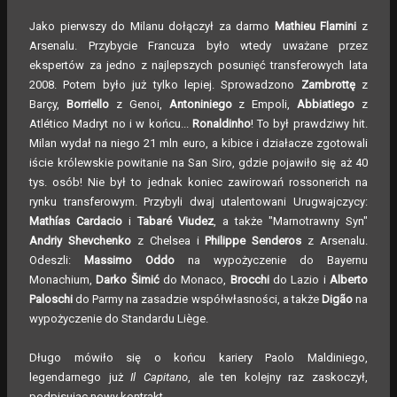
Jako pierwszy do Milanu dołączył za darmo
Mathieu Flamini
z
Arsenalu. Przybycie Francuza było wtedy uważane przez
ekspertów za jedno z najlepszych posunięć transferowych lata
2008. Potem było już tylko lepiej. Sprowadzono
Zambrottę
z
Barçy,
Borriello
z Genoi,
Antoniniego
z Empoli,
Abbiatiego
z
Atlético Madryt no i w końcu...
Ronaldinho
! To był prawdziwy hit.
Milan wydał na niego 21 mln euro, a kibice i działacze zgotowali
iście królewskie powitanie na San Siro, gdzie pojawiło się aż 40
tys. osób! Nie był to jednak koniec zawirowań rossonerich na
rynku transferowym. Przybyli dwaj utalentowani Urugwajczycy:
Mathías Cardacio
i
Tabaré Viudez
, a także "Marnotrawny Syn"
Andriy Shevchenko
z Chelsea i
Philippe Senderos
z Arsenalu.
Odeszli:
Massimo Oddo
na wypożyczenie do Bayernu
Monachium,
Darko Šimić
do Monaco,
Brocchi
do Lazio i
Alberto
Paloschi
do Parmy na zasadzie współwłasności, a także
Digão
na
wypożyczenie do Standardu Liège.
Długo mówiło się o końcu kariery Paolo Maldiniego,
legendarnego już
Il Capitano
, ale ten kolejny raz zaskoczył,
podpisując nowy kontrakt.