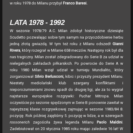
w roku 1978 do Milanu przybył
Franco Baresi.
LATA 1978 - 1992
W sezonie 1978/79 A.C. Milan zdobył historyczne dziesiąte
Scudetto pozwalając sobie tym samym na przyozdobienie herbu
jedną złotą gwiazdą. W tym też roku z Milanu odszedł
Gianni
Rivera
, który rozegrał w Milanie 658 meczów. Następny rok był dla
nas tragiczny. Milan został zdegradowany do Serie B za udział w
nielegalnych zakładach piłkarskich. Po powrocie do Serie A w
roku 1980 Milan wziął udział w turnieju Mundialito, który
zorganizował
Silvio Berlusco
ni,
kibic i przyszły prezydent Milanu.
Niestety mediolański klub szargany konfliktami i
nieporozumieniami znowu spadł do drugiej ligi, ale za to wygrał
najstarsze europejskie rozgrywki: Puchar Mitropa. Milan
oczywiście po sezonie spędzonym w Serie B ponownie zawitał w
najwyższej klasie rozgrywkowej zajmując w sezonie 1983/84 8.
pozycję. Rok później zajęliśmy 5. pozycję w lidze, a w szeregach
rossonerich
zagościła żywa legenda Milanu
Paolo Maldini
.
Zadebiutował on 20 stycznia 1985 roku mając zaledwie 16 lat! W