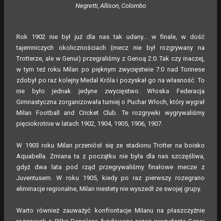
Negretti, Allison, Colombo
Rok 1902 nie był już dla nas tak udany... w finale, w dość
tajemniczych okolicznościach (mecz nie był rozgrywany na
Trotterze, ale w Genui) przegraliśmy z Genoą 2:0. Tak czy inaczej,
w tym też roku Milan po pięknym zwycięstwie 7:0 nad Torinese
zdobył po raz kolejny Medal Króla i pozyskał go na własność. To
nie było jednak jedyne zwycięstwo. Włoska Federacja
Gimnastyczna zorganizowała turniej o Puchar Włoch, który wygrał
Milan Football and Cricket Club. Te rozgrywki wygrywaliśmy
pięciokrotnie w latach 1902, 1904, 1905, 1906, 1907.
W 1903 roku Milan przeniósł się ze stadionu Trotter na boisko
Aquabella. Zmiana ta z początku nie była dla nas szczęśliwa,
gdyż dwa lata pod rząd przegrywaliśmy finałowe mecze z
Juventusem. W roku 1905, kiedy po raz pierwszy rozegrano
eliminacje regionalne, Milan niestety nie wyszedł ze swojej grupy.
Warto również zauważyć konfrontacje Milanu na płaszczyźnie