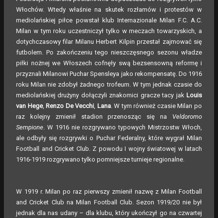
Włochów. Wtedy właśnie na skutek rozłamów i protestów w
mediolańskiej piłce powstał klub Internazionale Milan F.C. A.C.
Milan w tym roku uczestniczył tylko w meczach towarzyskich, a
dotychczasowy filar Milanu Herbert Kilpin przestał zajmować się
futbolem. Po zakończeniu tego nieszczęsnego sezonu władze
piłki nożnej we Włoszech cofnęły swą bezsensowną reformę i
przyznali Milanowi Puchar Spensleya jako rekompensatę. Do 1916
roku Milan nie zdobył żadnego trofeum. W tym jednak czasie do
mediolańskiej drużyny dołączyli znakomici gracze tacy jak
Louis
van Hege
,
Renzo De Vecchi
,
Lana
. W tym również czasie Milan po
raz kolejny zmienił stadion przenosząc się na
Veldoromo
Sempione
. W 1916 nie rozgrywano typowych Mistrzostw Włoch,
ale odbyły się rozgrywki o Puchar Federalny, które wygrał Milan
Football and Cricket Club. Z powodu I wojny światowej w latach
1916-1919 rozgrywano tylko pomniejsze turnieje regionalne.
W 1919 r. Milan po raz pierwszy zmienił nazwę z Milan Football
and Cricket Club na Milan Football Club. Sezon 1919/20 nie był
jednak dla nas udany – dla klubu, który ukończył go na czwartej