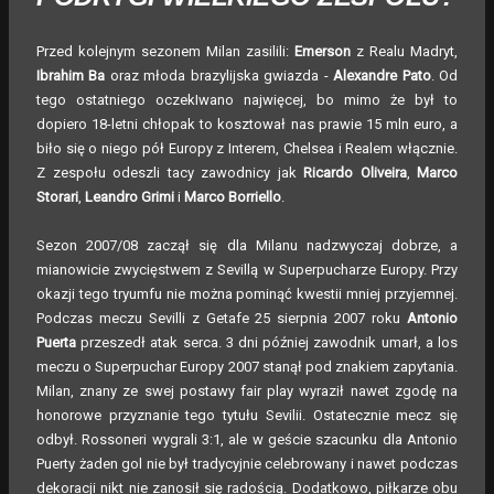
Przed kolejnym sezonem Milan zasilili:
Emerson
z Realu Madryt,
Ibrahim Ba
oraz młoda brazylijska gwiazda -
Alexandre Pato
. Od
tego ostatniego oczekIwano najwięcej, bo mimo że był to
dopiero 18-letni chłopak to kosztował nas prawie 15 mln euro, a
biło się o niego pół Europy z Interem, Chelsea i Realem włącznie.
Z zespołu odeszli tacy zawodnicy jak
Ricardo Oliveira
,
Marco
Storari
,
Leandro Grimi
i
Marco Borriello
.
Sezon 2007/08 zaczął się dla Milanu nadzwyczaj dobrze, a
mianowicie zwycięstwem z Sevillą w Superpucharze Europy. Przy
okazji tego tryumfu nie można pominąć kwestii mniej przyjemnej.
Podczas meczu Sevilli z Getafe 25 sierpnia 2007 roku
Antonio
Puerta
przeszedł atak serca. 3 dni później zawodnik umarł, a los
meczu o Superpuchar Europy 2007 stanął pod znakiem zapytania.
Milan, znany ze swej postawy fair play wyraził nawet zgodę na
honorowe przyznanie tego tytułu Sevilii. Ostatecznie mecz się
odbył. Rossoneri wygrali 3:1, ale w geście szacunku dla Antonio
Puerty żaden gol nie był tradycyjnie celebrowany i nawet podczas
dekoracji nikt nie zanosił się radością. Dodatkowo, piłkarze obu