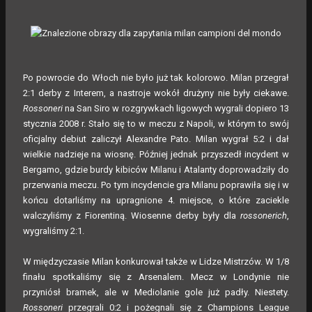
Po powrocie do Włoch nie było już tak kolorowo. Milan przegrał
2:1 derby z Interem, a nastroje wokół drużyny nie były ciekawe.
Rossoneri
na San Siro w rozgrywkach ligowych wygrali dopiero 13
stycznia 2008 r. Stało się to w meczu z Napoli, w którym to swój
oficjalny debiut zaliczył Alexandre Pato. Milan wygrał 5:2 i dał
wielkie nadzieje na wiosnę. Później jednak przyszedł incydent w
Bergamo, gdzie burdy kibiców Milanu i Atalanty doprowadziły do
przerwania meczu. Po tym incydencie gra Milanu poprawiła się i w
końcu dotarliśmy na upragnione 4. miejsce, o które zaciekle
walczyliśmy z Fiorentiną. Wiosenne derby były dla
rossonerich
,
wygraliśmy 2:1.
W międzyczasie Milan konkurował także w Lidze Mistrzów. W 1/8
finału spotkaliśmy się z Arsenalem. Mecz w Londynie nie
przyniósł bramek, ale w Mediolanie gole już padły. Niestety.
Rossoneri
przegrali 0:2 i pożegnali się z Champions League