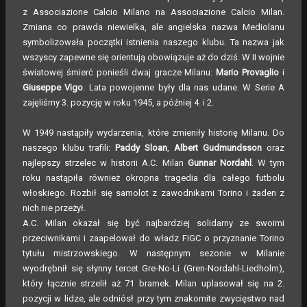
z Associazione Calcio Milano na Associazione Calcio Milan.
Zmiana co prawda niewielka, ale angielska nazwa Mediolanu
symbolizowała początki istnienia naszego klubu. Ta nazwa jak
wszyscy zapewne się orientują obowiązuje aż do dziś. W II wojnie
światowej śmierć ponieśli dwaj gracze Milanu:
Mario Provaglio
i
Giuseppe Vigo
. Lata powojenne były dla nas udane. W Serie A
zajęliśmy 3. pozycję w roku 1945, a później 4. i 2.
W 1949 nastąpiły wydarzenia, które zmieniły historię Milanu. Do
naszego klubu trafili:
Paddy Sloan
,
Albert Gudmundsson
oraz
najlepszy strzelec w historii A.C. Milan
Gunnar Nordahl
. W tym
roku nastąpiła również okropna tragedia dla całego futbolu
włoskiego. Rozbił się samolot z zawodnikami Torino i żaden z
nich nie przeżył.
A.C. Milan okazał się być najbardziej solidarny ze swoimi
przeciwnikami i zaapelował do władz FIGC o przyznanie Torino
tytułu mistrzowskiego. W następnym sezonie w Milanie
wyodrębnił się słynny tercet Gre-No-Li (Gren-Nordahl-Liedholm),
który łącznie strzelił aż 71 bramek. Milan uplasował się na 2.
pozycji w lidze, ale odniósł przy tym znakomite zwycięstwo nad