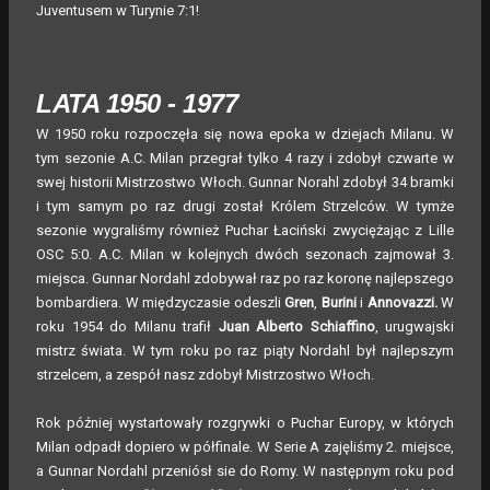
Juventusem w Turynie 7:1!
LATA 1950 - 1977
W 1950 roku rozpoczęła się nowa epoka w dziejach Milanu. W
tym sezonie A.C. Milan przegrał tylko 4 razy i zdobył czwarte w
swej historii Mistrzostwo Włoch. Gunnar Norahl zdobył 34 bramki
i tym samym po raz drugi został Królem Strzelców. W tymże
sezonie wygraliśmy również Puchar Łaciński zwyciężając z Lille
OSC 5:0. A.C. Milan w kolejnych dwóch sezonach zajmował 3.
miejsca. Gunnar Nordahl zdobywał raz po raz koronę najlepszego
bombardiera. W międzyczasie odeszli
Gren
,
Burini
i
Annovazzi.
W
roku 1954 do Milanu trafił
Juan Alberto Schiaffino
, urugwajski
mistrz świata. W tym roku po raz piąty Nordahl był najlepszym
strzelcem, a zespół nasz zdobył Mistrzostwo Włoch.
Rok później wystartowały rozgrywki o Puchar Europy, w których
Milan odpadł dopiero w półfinale. W Serie A zajęliśmy 2. miejsce,
a Gunnar Nordahl przeniósł sie do Romy. W następnym roku pod