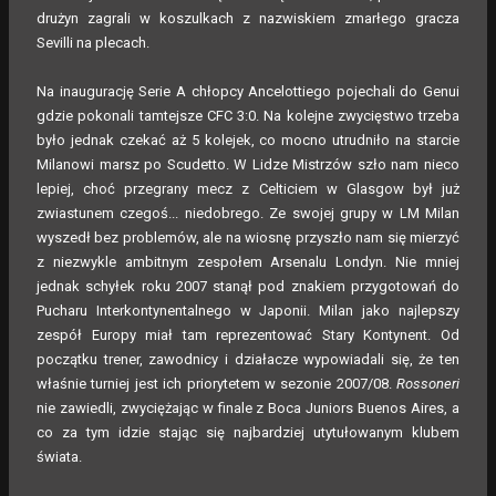
drużyn zagrali w koszulkach z nazwiskiem zmarłego gracza
Sevilli na plecach.
Na inaugurację Serie A chłopcy Ancelottiego pojechali do Genui
gdzie pokonali tamtejsze CFC 3:0. Na kolejne zwycięstwo trzeba
było jednak czekać aż 5 kolejek, co mocno utrudniło na starcie
Milanowi marsz po Scudetto. W Lidze Mistrzów szło nam nieco
lepiej, choć przegrany mecz z Celticiem w Glasgow był już
zwiastunem czegoś... niedobrego. Ze swojej grupy w LM Milan
wyszedł bez problemów, ale na wiosnę przyszło nam się mierzyć
z niezwykle ambitnym zespołem Arsenalu Londyn. Nie mniej
jednak schyłek roku 2007 stanął pod znakiem przygotowań do
Pucharu Interkontynentalnego w Japonii. Milan jako najlepszy
zespół Europy miał tam reprezentować Stary Kontynent. Od
początku trener, zawodnicy i działacze wypowiadali się, że ten
właśnie turniej jest ich priorytetem w sezonie 2007/08.
Rossoneri
nie zawiedli, zwyciężając w finale z Boca Juniors Buenos Aires, a
co za tym idzie stając się najbardziej utytułowanym klubem
świata.