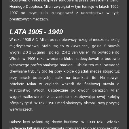
rozgrywek o Piłkę Dapplesa fundowaną przez prezydenta Genoi
Henriego Dapplesa. Milan zwyciężał w tym turnieju w latach 1905-
1907 po czym klub zrezygnował z uczestnictwa w tych
prestiżowych meczach.
LATA 1905 - 1949
W roku 1905 A.C. Milan po raz pierwszy rozegrał mecze na skalę
międzynarodową. Stało się to w Szwajcarii, gdzie
Il Diavolo
wygrali 2:0 z Lugano i polegli 2:4 z San Gallen. Po powrocie do
Włoch w 1906 roku włodarze klubu zadecydowali o budowie
pierwszego profesjonalnego stadionu. Obiekt ten miał posiadać
drewniane trybuny (do tej pory kibice oglądali mecze stojąc tuż
przy liniach bocznych), siatki na bramkach itd. Na nowym
obiekcie Milan w cuglach wszedł do finałowej stawki o
Mistrzostwo Włoch. Ostatecznie po dwóch barażach Milan
wygrał walkowerem z Juventusem zdobywając swój kolejny
oficjalny tytuł. W roku 1907 mediolańczycy obronili swą pozycję
we Włoszech.
Dalsze losy Milanu są dosyć burzliwe. W 1908 roku Włoska
Federacja Piłkarska postanowiła dopuszczać do rozgrywek tylko