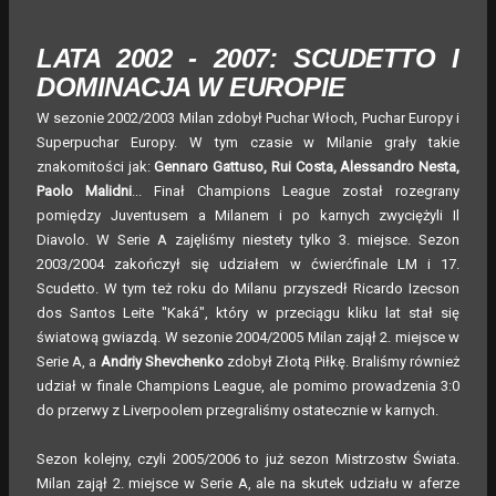
LATA 2002 - 2007: SCUDETTO I
DOMINACJA W EUROPIE
W sezonie 2002/2003 Milan zdobył Puchar Włoch, Puchar Europy i
Superpuchar Europy. W tym czasie w Milanie grały takie
znakomitości jak:
Gennaro Gattuso, Rui Costa, Alessandro Nesta,
Paolo Malidni
... Finał Champions League został rozegrany
pomiędzy Juventusem a Milanem i po karnych zwyciężyli Il
Diavolo. W Serie A zajęliśmy niestety tylko 3. miejsce. Sezon
2003/2004 zakończył się udziałem w ćwierćfinale LM i 17.
Scudetto. W tym też roku do Milanu przyszedł Ricardo Izecson
dos Santos Leite "Kaká", który w przeciągu kliku lat stał się
światową gwiazdą. W sezonie 2004/2005 Milan zajął 2. miejsce w
Serie A, a
Andriy Shevchenko
zdobył Złotą Piłkę. Braliśmy również
udział w finale Champions League, ale pomimo prowadzenia 3:0
do przerwy z Liverpoolem przegraliśmy ostatecznie w karnych.
Sezon kolejny, czyli 2005/2006 to już sezon Mistrzostw Świata.
Milan zajął 2. miejsce w Serie A, ale na skutek udziału w aferze