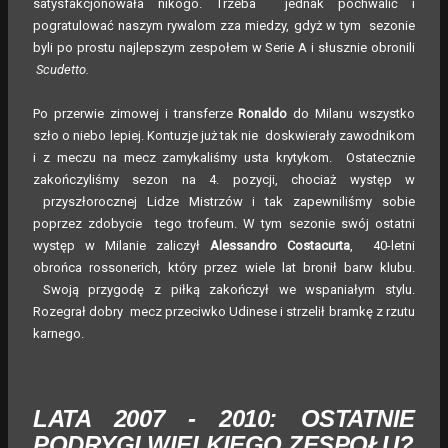
satysfakcjonowała nikogo. Trzeba jednak pochwalić i
pogratulować naszym rywalom zza miedzy, gdyż w tym sezonie
byli po prostu najlepszym zespołem w Serie A i słusznie obronili
Scudetto.
Po przerwie zimowej i transferze
Ronaldo
do Milanu wszystko
szło o niebo lepiej. Kontuzje już tak nie doskwierały zawodnikom
i z meczu na mecz zamykaliśmy usta krytykom. Ostatecznie
zakończyliśmy sezon na 4. pozycji, chociaż występ w
przyszłorocznej Lidze Mistrzów i tak zapewniliśmy sobie
poprzez zdobycie tego trofeum. W tym sezonie swój ostatni
występ w Milanie zaliczył
Alessandro Costacurta
, 40-letni
obrońca rossonerich, który przez wiele lat bronił barw klubu.
Swoją przygodę z piłką zakończył we wspaniałym stylu.
Rozegrał dobry mecz przeciwko Udinese i strzelił bramkę z rzutu
karnego.
LATA 2007 - 2010: OSTATNIE
PODRYGI WIELKIEGO ZESPOŁU?