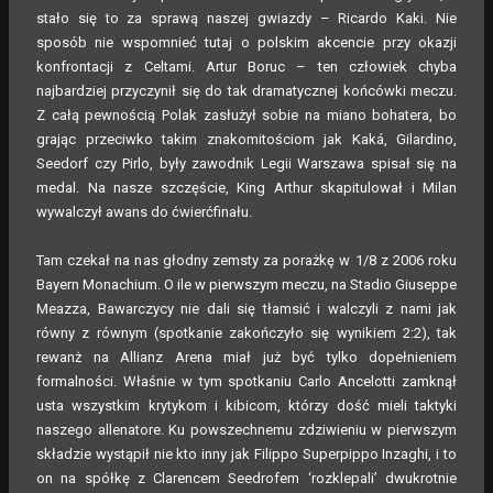
stało się to za sprawą naszej gwiazdy – Ricardo Kaki. Nie
sposób nie wspomnieć tutaj o polskim akcencie przy okazji
konfrontacji z Celtami. Artur Boruc – ten człowiek chyba
najbardziej przyczynił się do tak dramatycznej końcówki meczu.
Z całą pewnością Polak zasłużył sobie na miano bohatera, bo
grając przeciwko takim znakomitościom jak Kaká, Gilardino,
Seedorf czy Pirlo, były zawodnik Legii Warszawa spisał się na
medal. Na nasze szczęście, King Arthur skapitulował i Milan
wywalczył awans do ćwierćfinału.
Tam czekał na nas głodny zemsty za porażkę w 1/8 z 2006 roku
Bayern Monachium. O ile w pierwszym meczu, na Stadio Giuseppe
Meazza, Bawarczycy nie dali się tłamsić i walczyli z nami jak
równy z równym (spotkanie zakończyło się wynikiem 2:2), tak
rewanż na Allianz Arena miał już być tylko dopełnieniem
formalności. Właśnie w tym spotkaniu Carlo Ancelotti zamknął
usta wszystkim krytykom i kibicom, którzy dość mieli taktyki
naszego allenatore. Ku powszechnemu zdziwieniu w pierwszym
składzie wystąpił nie kto inny jak Filippo Superpippo Inzaghi, i to
on na spółkę z Clarencem Seedrofem ‘rozklepali’ dwukrotnie