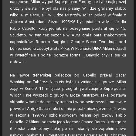
następnym Milan wygrał Superpuchar Europy, ale tytuł najlepszej
drużyny świata nie był dla nas pisany. W lidze graliśmy słabo:
tylko 4. miejsce, a i w Lidze Mistrzów Milan poległ w finale z
Ajaxem Amsterdam. Sezon 1995/96 był ostatnim w Milanie dla
Fabio Capello, który jednak na pożegnanie postarał się o 15.
Scudetto. W tym też sezonie w ACM grała para znakomitych
napastników: Roberto Baggio i George Weah. Ten drugi pod
koniec sezonu zdobył Złotą Piłkę. W Pucharze UEFA Milan odpadł
w ćwierćfinale i po tej porażce forma Il Diavolo chyliła się ku
dołowi...
Na ławce trenerskiej pałeczkę po Capello przejął Oscar
Washington Tabárez. Niestety była to zmiana na gorsze. Milan
zajął w Serie A 11. miejsce, przegrał rywalizację o Superpuchar
Włoch i nie wyszedł z grupy w Lidze Mistrzów. Taka postawa
skłoniła władze do zmiany trenera i w połowie sezonu na ławkę
powrócił Arrigo Sacchi, ale i on nie potrafił niczego zmienić, więc
w sezonie 1997/98 szkoleniowcem Milanu był znowu Fabio
Capello. Z Milanu odeszła jego legenda Franco Baresi, którego nr
6 został zastrzeżony. Lukę po nim starały się zapełnić nowe
nabytki: Ibrahim Ba, Christophe Dugarry, Edgar Davids, Christian