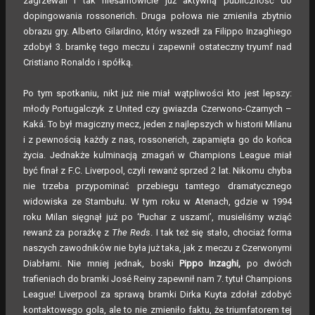
zagrzewali i tak niesamowicie już aktywną publiczność do
dopingowania rossonerich. Druga połowa nie zmieniła zbytnio
obrazu gry. Alberto Gilardino, który wszedł za Filippo Inzaghiego
zdobył 3. bramkę tego meczu i zapewnił ostateczny tryumf nad
Cristiano Ronaldo i spółką.
Po tym spotkaniu, nikt już nie miał wątpliwości kto jest lepszy:
młody Portugalczyk z United czy gwiazda Czerwono-Czarnych –
Kaká. To był magiczny mecz, jeden z najlepszych w historii Milanu
i z pewnością każdy z nas, rossonerich, zapamięta go do końca
życia. Jednakże kulminacją zmagań w Champions League miał
być finał z F.C. Liverpool, czyli rewanż sprzed 2 lat. Nikomu chyba
nie trzeba przypominać przebiegu tamtego dramatycznego
widowiska ze Stambułu. W tym roku w Atenach, gdzie w 1994
roku Milan sięgnął już po ‘Puchar z uszami’, musieliśmy wziąć
rewanż za porażkę z
The Reds
. I tak też się stało, chociaż forma
naszych zawodników nie była już taka, jak z meczu z Czerwonymi
Diabłami. Nie mniej jednak, boski
Pippo Inzaghi,
po dwóch
trafieniach do bramki José Reiny zapewnił nam 7. tytuł Champions
League! Liverpool za sprawą bramki Dirka Kuyta zdołał zdobyć
kontaktowego gola, ale to nie zmieniło faktu, że triumfatorem tej