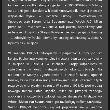
tamten mecz do Barcelony przyjechało aż 100 000 tifosich Milanu,
co do dziś jest rekordem w historii klubowej piłki nożnej. Niestety
wspaniałe wyniki w Pucharze Europy i zwycięstwo w
Superpucharze Europy oraz Superpucharze Włoch A.C. Milan
przepłacił 3. miejscem w Serie A. Rok później obroniliśmy tytuł
najlepszej drużyny na Starym Kontynencie, wygrywając z Benficą
1:0, zdobyliśmy Puchar Interkontynentalny, ale niestety w Serie A
byliśmy na 2. miejscu.
W sezonie 1990/91 zdobyliśmy Superpuchar Europy, po raz
kolejny Puchar Interkontynentalny i niestety również po raz kolejny
2. miejsce w Serie A. W Pucharze Europy odpadliśmy w
ćwierćfinale w dość nietuzinkowych okolicznościach. Na
stadionie w Marsylii zgasło światło, a zespół Milanu opuścił
boisko, za co został ukarany walkowerem i wykluczeniem z tych
rozgrywek w przyszłym sezonie. W sezonie 1991/92, pod wodzą
nowego trenera
Fabio Capello
, Milan nie przegrał żadnego
spotkania i oczywiście zdobył swoje dwunaste Mistrzostwo
Włoch.
Marco van Basten
został po raz kolejny Królem Strzelców.
Sezon 1992/93 rozpoczął się od pojawienia się w zespole