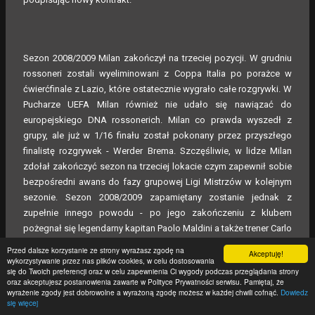
Sezon 2008/2009 Milan zakończył na trzeciej pozycji. W grudniu
rossoneri zostali wyeliminowani z Coppa Italia po porażce w
ćwierćfinale z Lazio, które ostatecznie wygrało całe rozgrywki. W
Pucharze UEFA Milan również nie udało się nawiązać do
europejskiego DNA rossonerich. Milan co prawda wyszedł z
grupy, ale już w 1/16 finału został pokonany przez przyszłego
finalistę rozgrywek - Werder Brema. Szczęśliwie, w lidze Milan
zdołał zakończyć sezon na trzeciej lokacie czym zapewnił sobie
bezpośredni awans do fazy grupowej Ligi Mistrzów w kolejnym
sezonie. Sezon 2008/2009 zapamiętany zostanie jednak z
zupełnie innego powodu - po jego zakończeniu z klubem
pożegnał się legendarny kapitan Paolo Maldini a także trener Carlo
Ancelotti, który zdecydował się odejść do Londynu by objąć
Przed dalsze korzystanie ze strony wyrażasz zgodę na
Akceptuję!
tamtejszą Chelsea.
wykorzystywanie przez nas plików cookies, w celu dostosowania
się do Twoich preferencji oraz w celu zapewnienia Ci wygody podczas przeglądania strony
oraz akceptujesz postanowienia zawarte w Polityce Prywatności serwisu. Pamiętaj, że
wyrażenie zgody jest dobrowolne a wyrażoną zgodę możesz w każdej chwili cofnąć.
Dowiedz
się więcej