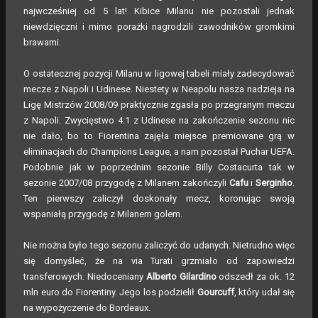
najwcześniej od 5 lat! Kibice Milanu nie pozostali jednak
niewdzięczni i mimo porażki nagrodzili zawodników gromkimi
brawami.
O ostatecznej pozycji Milanu w ligowej tabeli miały zadecydować
mecze z Napoli i Udinese. Niestety w Neapolu nasza nadzieja na
Ligę Mistrzów 2008/09 praktycznie zgasła po przegranym meczu
z Napoli. Zwycięstwo 4:1 z Udinese na zakończenie sezonu nic
nie dało, bo to Fiorentina zajęła miejsce premiowane grą w
eliminacjach do Champions League, a nam pozostał Puchar UEFA.
Podobnie jak w poprzednim sezonie Billy Costacurta tak w
sezonie 2007/08 przygodę z Milanem zakończyli
Cafu
i
Serginho
.
Ten pierwszy zaliczył doskonały mecz, koronując swoją
wspaniałą przygodę z Milanem golem.
Nie można było tego sezonu zaliczyć do udanych. Nietrudno więc
się domyśleć, że na via Turati grzmiało od zapowiedzi
transferowych. Niedoceniany
Alberto Gilardino
odszedł za ok. 12
mln euro do Fiorentiny. Jego los podzielił
Gourcuff
, który udał się
na wypożyczenie do Bordeaux.