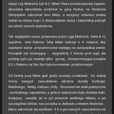
edycji Ligi Mistrzów był A.C. Milan! Nasz ponadczasowy kapitan,
absolutny rekordzista podniósł w górę Puchar, na Stadionie
Olimpijskim zabrzmiał
Inno Milan
, a wszyscy milaniści świata
wstali na równe nogi i z dreszczykiem dumy i satysfakcji patrzyli
na radość swoich ulubieńców.
Tak wyglądała nasza przeprawa przez Ligę Mistrzów. Serie A to
zupełnie inna historia. Tutaj Milan walczył o 4. miejsce, aby
zapewnić sobie przyszłoroczne występy na europejskiej arenie.
Początek był obiecujący – wygraliśmy 3 mecze pod rząd, ale
później było już niestety tylko gorzej... Kompromitująca porażka
0:2 z Palermo na San Siro była momentem przełomowym.
Od tamtej pory Milan grał grubo poniżej oczekiwań. Do słabej
formy naszych zawodników wkrótce doszły kontuzje:
Maldiniego, Nesty, Gattuso, Didy...
Rossoneri
nie mieli praktycznie
nominalnego napastnika, a gole w większości były dziełem Kaki.
Sceptycy uważali, że to już zmierzch wielkiego Milanu, a już
szczególnie dobiła nas porażka w derbach z Interem Mediolan...
Mecz zakończył się wynikiem 3:4, a gra naszych zawodników nie