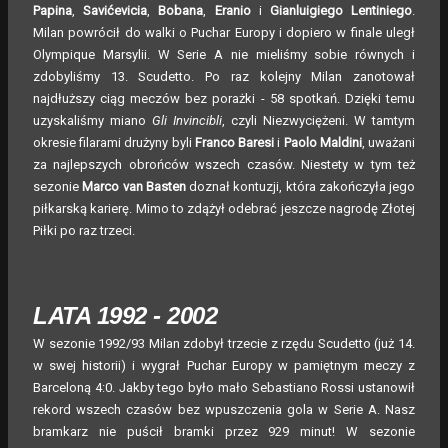
Papina
,
Savićevicia
,
Bobana
,
Eranio
i
Gianluigiego Lentiniego
.
Milan powrócił do walki o Puchar Europy i dopiero w finale uległ
Olympique Marsylii. W Serie A nie mieliśmy sobie równych i
zdobyliśmy 13. Scudetto. Po raz kolejny Milan zanotował
najdłuższy ciąg meczów bez porażki - 58 spotkań. Dzięki temu
uzyskaliśmy miano
Gli Invincibli
, czyli Niezwyciężeni. W tamtym
okresie filarami drużyny byli
Franco Baresi
i
Paolo Maldini
, uważani
za najlepszych obrońców wszech czasów. Niestety w tym też
sezonie
Marco van Basten
doznał kontuzji, która zakończyła jego
piłkarską karierę. Mimo to zdążył odebrać jeszcze nagrodę Złotej
Piłki po raz trzeci.
LATA 1992 - 2002
W sezonie 1992/93 Milan zdobył trzecie z rzędu Scudetto (już 14.
w swej historii) i wygrał Puchar Europy w pamiętnym meczy z
Barceloną 4:0. Jakby tego było mało Sebastiano Rossi ustanowił
rekord wszech czasów bez wpuszczenia gola w Serie A. Nasz
bramkarz nie puścił bramki przez 929 minut! W sezonie