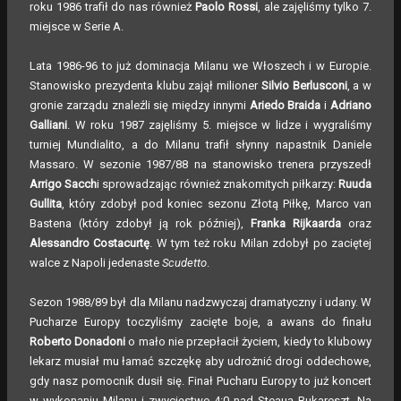
roku 1986 trafił do nas również
Paolo Rossi
, ale zajęliśmy tylko 7.
miejsce w Serie A.
Lata 1986-96 to już dominacja Milanu we Włoszech i w Europie.
Stanowisko prezydenta klubu zajął milioner
Silvio Berlusconi
, a w
gronie zarządu znaleźli się między innymi
Ariedo Braida
i
Adriano
Galliani
. W roku 1987 zajęliśmy 5. miejsce w lidze i wygraliśmy
turniej Mundialito, a do Milanu trafił słynny napastnik Daniele
Massaro. W sezonie 1987/88 na stanowisko trenera przyszedł
Arrigo Sacch
i sprowadzając również znakomitych piłkarzy:
Ruuda
Gullita
, który zdobył pod koniec sezonu Złotą Piłkę, Marco van
Bastena (który zdobył ją rok później),
Franka Rijkaarda
oraz
Alessandro Costacurtę
. W tym też roku Milan zdobył po zaciętej
walce z Napoli jedenaste
Scudetto
.
Sezon 1988/89 był dla Milanu nadzwyczaj dramatyczny i udany. W
Pucharze Europy toczyliśmy zacięte boje, a awans do finału
Roberto Donadoni
o mało nie przepłacił życiem, kiedy to klubowy
lekarz musiał mu łamać szczękę aby udrożnić drogi oddechowe,
gdy nasz pomocnik dusił się. Finał Pucharu Europy to już koncert
w wykonaniu Milanu i zwycięstwo 4:0 nad Steauą Bukareszt. Na