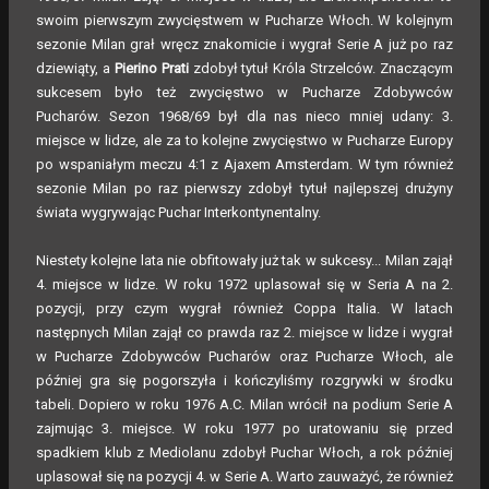
swoim pierwszym zwycięstwem w Pucharze Włoch. W kolejnym
sezonie Milan grał wręcz znakomicie i wygrał Serie A już po raz
dziewiąty, a
Pierino Prati
zdobył tytuł Króla Strzelców. Znaczącym
sukcesem było też zwycięstwo w Pucharze Zdobywców
Pucharów. Sezon 1968/69 był dla nas nieco mniej udany: 3.
miejsce w lidze, ale za to kolejne zwycięstwo w Pucharze Europy
po wspaniałym meczu 4:1 z Ajaxem Amsterdam. W tym również
sezonie Milan po raz pierwszy zdobył tytuł najlepszej drużyny
świata wygrywając Puchar Interkontynentalny.
Niestety kolejne lata nie obfitowały już tak w sukcesy... Milan zajął
4. miejsce w lidze. W roku 1972 uplasował się w Seria A na 2.
pozycji, przy czym wygrał również Coppa Italia. W latach
następnych Milan zajął co prawda raz 2. miejsce w lidze i wygrał
w Pucharze Zdobywców Pucharów oraz Pucharze Włoch, ale
później gra się pogorszyła i kończyliśmy rozgrywki w środku
tabeli. Dopiero w roku 1976 A.C. Milan wrócił na podium Serie A
zajmując 3. miejsce. W roku 1977 po uratowaniu się przed
spadkiem klub z Mediolanu zdobył Puchar Włoch, a rok później
uplasował się na pozycji 4. w Serie A. Warto zauważyć, że również