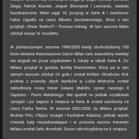
Ziege, Patrick Kluivert, Jesper Blomqvist i Leonardo, niestety
bezskutecznie. Milan zajął 10. pozycję w Serie A i zwolniono
Fabio Capello na rzecz Alberto Zaccherroniego. Wraz z nim
przybyli: Olivier Bierhoff i Thomas Helveg. W tym sezonie Milan
zdobył swoje 16. Scudetto.
W jubileuszowym sezonie 1999/2000 kiedy obchodziliśmy 100
lecie istnienia Associazione Calcio Milan nasi zawodnicy niestety
nie wygrali nic poza uzyskaniem 3. lokaty w tabeli Serie A. Do
Milanu przybył w grudniu Andriy Shevchenko, który już w tym
samym sezonie zdobył 24 gole i został Królem Strzelców. Rok
później z powodu złych wyników w Lidze Mistrzów został
zatrudniony nowy trener Cesare Malidni, ojciec naszego Il
Capitano - Paolo Maldiniego. Nie spełnił on jednak oczekiwań
zarządu i po zajęciu 6. miejsca w Serie A został zwolniony na
rzecz Fatiha Terima. W sezonie 2001/2002 do Milanu przybyli:
Andrea Pirlo, Filippo Inzaghi i Kachaber Kaladze, jednak wyniki
również były niezadowalające i w połowie sezonu trenerem
Milanu został Carlo Ancelotti. Sezon zakończyliśmy na 4. miejscu