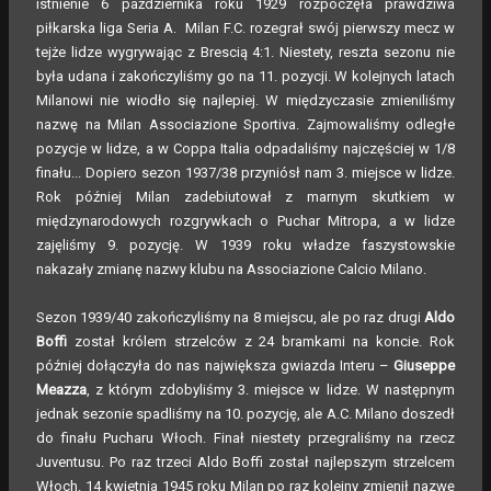
istnienie 6 października roku 1929 rozpoczęła prawdziwa
piłkarska liga Seria A. Milan F.C. rozegrał swój pierwszy mecz w
tejże lidze wygrywając z Brescią 4:1. Niestety, reszta sezonu nie
była udana i zakończyliśmy go na 11. pozycji. W kolejnych latach
Milanowi nie wiodło się najlepiej. W międzyczasie zmieniliśmy
nazwę na Milan Associazione Sportiva. Zajmowaliśmy odległe
pozycje w lidze, a w Coppa Italia odpadaliśmy najczęściej w 1/8
finału... Dopiero sezon 1937/38 przyniósł nam 3. miejsce w lidze.
Rok później Milan zadebiutował z marnym skutkiem w
międzynarodowych rozgrywkach o Puchar Mitropa, a w lidze
zajęliśmy 9. pozycję. W 1939 roku władze faszystowskie
nakazały zmianę nazwy klubu na Associazione Calcio Milano.
Sezon 1939/40 zakończyliśmy na 8 miejscu, ale po raz drugi
Aldo
Boffi
został królem strzelców z 24 bramkami na koncie. Rok
później dołączyła do nas największa gwiazda Interu –
Giuseppe
Meazza
, z którym zdobyliśmy 3. miejsce w lidze. W następnym
jednak sezonie spadliśmy na 10. pozycję, ale A.C. Milano doszedł
do finału Pucharu Włoch. Finał niestety przegraliśmy na rzecz
Juventusu. Po raz trzeci Aldo Boffi został najlepszym strzelcem
Włoch. 14 kwietnia 1945 roku Milan po raz kolejny zmienił nazwę