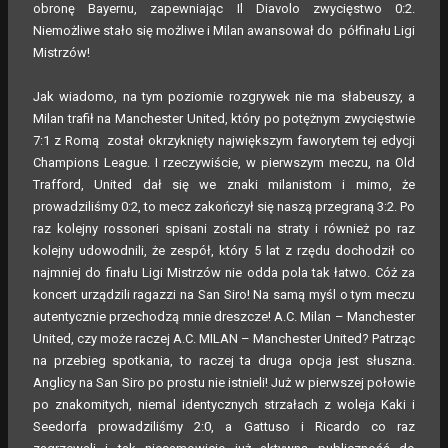
obronę Bayernu, zapewniając Il Diavolo zwycięstwo 0:2.
Niemożliwe stało się możliwe i Milan awansował do półfinału Ligi
Mistrzów!
Jak wiadomo, na tym poziomie rozgrywek nie ma słabeuszy, a
Milan trafił na Manchester United, który po potężnym zwycięstwie
7:1 z Romą został okrzyknięty największym faworytem tej edycji
Champions League. I rzeczywiście, w pierwszym meczu, na Old
Trafford, United dał się we znaki milanistom i mimo, że
prowadziliśmy 0:2, to mecz zakończył się naszą przegraną 3:2. Po
raz kolejny rossoneri spisani zostali na straty i również po raz
kolejny udowodnili, że zespół, który 5 lat z rzędu dochodził co
najmniej do finału Ligi Mistrzów nie odda pola tak łatwo. Cóż za
koncert urządzili ragazzi na San Siro! Na samą myśl o tym meczu
autentycznie przechodzą mnie dreszcze! A.C. Milan – Manchester
United, czy może raczej A.C. MILAN – Manchester United? Patrząc
na przebieg spotkania, to raczej ta druga opcja jest słuszna.
Anglicy na San Siro po prostu nie istnieli! Już w pierwszej połowie
po znakomitych, niemal identycznych strzałach z woleja Kaki i
Seedorfa prowadziliśmy 2:0, a Gattuso i Ricardo co raz