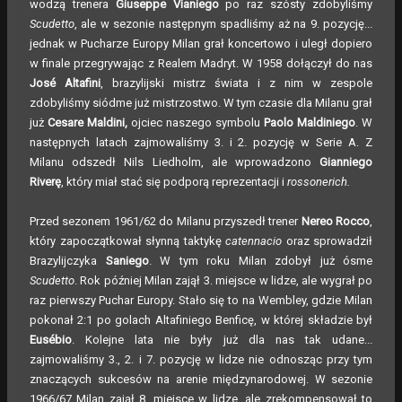
wodzą trenera
Giuseppe Vianiego
po raz szósty zdobyliśmy
Scudetto
, ale w sezonie następnym spadliśmy aż na 9. pozycję...
jednak w Pucharze Europy Milan grał koncertowo i uległ dopiero
w finale przegrywając z Realem Madryt. W 1958 dołączył do nas
José Altafini
, brazylijski mistrz świata i z nim w zespole
zdobyliśmy siódme już mistrzostwo. W tym czasie dla Milanu grał
już
Cesare Maldini,
ojciec naszego symbolu
Paolo Maldiniego
. W
następnych latach zajmowaliśmy 3. i 2. pozycję w Serie A. Z
Milanu odszedł Nils Liedholm, ale wprowadzono
Gianniego
Riverę
, który miał stać się podporą reprezentacji i
rossonerich.
Przed sezonem 1961/62 do Milanu przyszedł trener
Nereo Rocco
,
który zapoczątkował słynną taktykę
catennacio
oraz sprowadził
Brazylijczyka
Saniego
. W tym roku Milan zdobył już ósme
Scudetto
. Rok później Milan zajął 3. miejsce w lidze, ale wygrał po
raz pierwszy Puchar Europy. Stało się to na Wembley, gdzie Milan
pokonał 2:1 po golach Altafiniego Benficę, w której składzie był
Eusébio
. Kolejne lata nie były już dla nas tak udane...
zajmowaliśmy 3., 2. i 7. pozycję w lidze nie odnosząc przy tym
znaczących sukcesów na arenie międzynarodowej. W sezonie
1966/67 Milan zajął 8. miejsce w lidze, ale zrekompensował to