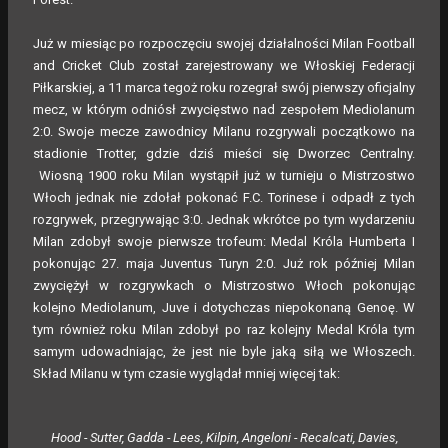
Już w miesiąc po rozpoczęciu swojej działalności Milan Football
and Cricket Club został zarejestrowany we Włoskiej Federacji
Piłkarskiej, a 11 marca tegoż roku rozegrał swój pierwszy oficjalny
mecz, w którym odniósł zwycięstwo nad zespołem Mediolanum
2:0. Swoje mecze zawodnicy Milanu rozgrywali początkowo na
stadionie Trotter, gdzie dziś mieści się Dworzec Centralny.
Wiosną 1900 roku Milan wystąpił już w turnieju o Mistrzostwo
Włoch jednak nie zdołał pokonać F.C. Torinese i odpadł z tych
rozgrywek, przegrywając 3:0. Jednak wkrótce po tym wydarzeniu
Milan zdobył swoje pierwsze trofeum: Medal Króla Humberta I
pokonując 27. maja Juventus Turyn 2:0. Już rok później Milan
zwyciężył w rozgrywkach o Mistrzostwo Włoch pokonując
kolejno Mediolanum, Juve i dotychczas niepokonaną Genoę. W
tym również roku Milan zdobył po raz kolejny Medal Króla tym
samym udowadniając, że jest nie byle jaką siłą we Włoszech.
Skład Milanu w tym czasie wyglądał mniej więcej tak:
Hood - Sutter, Gadda - Lees, Kilpin, Angeloni - Recalcati, Davies,