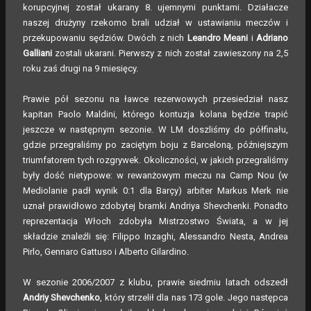
korupcyjnej został ukarany 8. ujemnymi punktami. Działacze
naszej drużyny rzekomo brali udział w ustawianiu meczów i
przekupowaniu sędziów. Dwóch z nich
Leandro Meani
i
Adriano
Galliani
zostali ukarani. Pierwszy z nich został zawieszony na 2,5
roku zaś drugi na 9 miesięcy.
Prawie pół sezonu na ławce rezerwowych przesiedział nasz
kapitan Paolo Maldini, którego kontuzja kolana będzie trapić
jeszcze w następnym sezonie. W LM doszliśmy do półfinału,
gdzie przegraliśmy po zaciętym boju z Barceloną, późniejszym
triumfatorem tych rozgrywek. Okoliczności, w jakich przegraliśmy
były dość nietypowe: w rewanżowym meczu na Camp Nou (w
Mediolanie padł wynik 0:1 dla Barçy) arbiter Markus Merk nie
uznał prawidłowo zdobytej bramki Andriya Shevchenki. Ponadto
reprezentacja Włoch zdobyła Mistrzostwo Świata, a w jej
składzie znaleźli się: Filippo Inzaghi, Alessandro Nesta, Andrea
Pirlo, Gennaro Gattuso i Alberto Gilardino.
W sezonie 2006/2007 z klubu, prawie siedmiu latach odszedł
Andriy Shevchenko
, który strzelił dla nas 173 gole. Jego następca