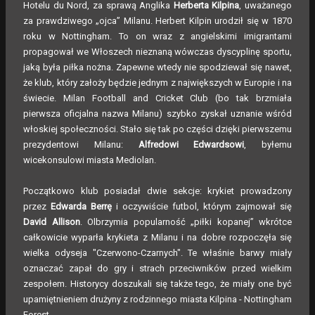
Hotelu du Nord, za sprawą Anglika
Herberta Kilpina
, uważanego
za prawdziwego „ojca” Milanu. Herbert Kilpin urodził się w 1870
roku w Nottingham. To on wraz z angielskimi imigrantami
propagował we Włoszech nieznaną wówczas dyscyplinę sportu,
jaką była piłka nożna. Zapewne wtedy nie spodziewał się nawet,
że klub, który założy będzie jednym z największych w Europie i na
świecie. Milan Football and Cricket Club (bo tak brzmiała
pierwsza oficjalna nazwa Milanu) szybko zyskał uznanie wśród
włoskiej społeczności. Stało się tak po części dzięki pierwszemu
prezydentowi Milanu:
Alfredowi Edwardsowi
, byłemu
wicekonsulowi miasta Mediolan.
Początkowo klub posiadał dwie sekcje: krykiet prowadzony
przez
Edwarda Berrę
i oczywiście futbol, którym zajmował się
David Allison
. Olbrzymia popularność „piłki kopanej” wkrótce
całkowicie wyparła krykieta z Milanu i na dobre rozpoczęła się
wielka odyseja "Czerwono-Czarnych". Te właśnie barwy miały
oznaczać zapał do gry i strach przeciwników przed wielkim
zespołem. Historycy doszukali się także tego, że miały one być
upamiętnieniem drużyny z rodzinnego miasta Kilpina - Nottingham
Forest.