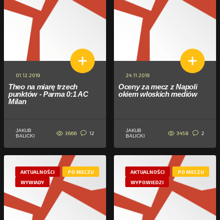
01.12.2019
24.11.2019
Theo na miarę trzech
Oceny za mecz z Napoli
punktów - Parma 0:1 AC
okiem włoskich mediów
Milan
JAKUB
JAKUB
3666
3458
12
2
BALICKI
BALICKI
AKTUALNOŚCI
PO MECZU
AKTUALNOŚCI
PO MECZU
WYWIADY
WYPOWIEDZI