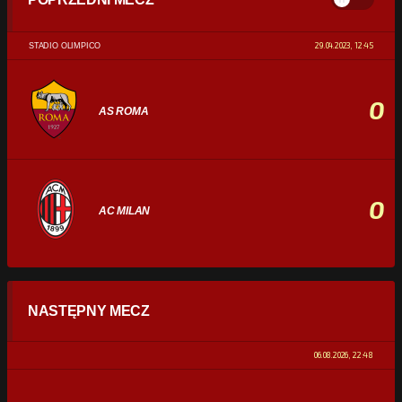
29.04.2023, 12:45
STADIO OLIMPICO
0
AS ROMA
0
AC MILAN
STATYSTYKI
NASTĘPNY MECZ
POSIADANIE PIŁKI
0%
100%
06.08.2026, 22:48
STRZAŁY
0
0