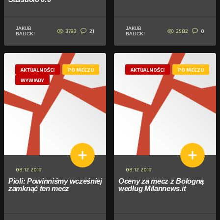
JAKUB
JAKUB
3793
2582
21
0
BALICKI
BALICKI
AKTUALNOŚCI
PO MECZU
AKTUALNOŚCI
PO MECZU
WYWIADY
08.12.2019
08.12.2019
Pioli: Powinniśmy wcześniej
Oceny za mecz z Bologną
zamknąć ten mecz
według Milannews.it