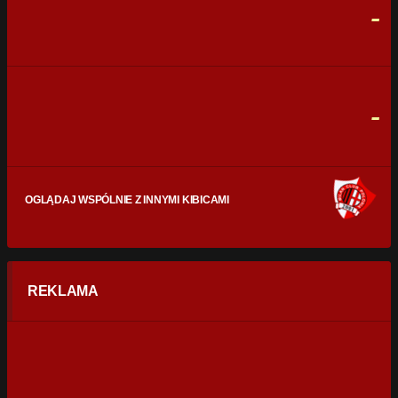
-
CELNE STRZAŁY
0
0
FAULE
0
0
-
OGLĄDAJ WSPÓLNIE Z INNYMI KIBICAMI
REKLAMA