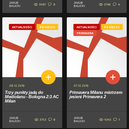
JAKUB
JAKUB
3067
3749
0
4
BALICKI
BALICKI
AKTUALNOŚCI
PO MECZU
AKTUALNOŚCI
PO MECZU
PRIMAVERA
08.12.2019
07.12.2019
Trzy punkty jadą do
Primavera Milanu mistrzem
Mediolanu - Bologna 2:3 AC
jesieni Primavera 2
Milan
JAKUB
JAKUB
3753
4343
9
1
BALICKI
BALICKI