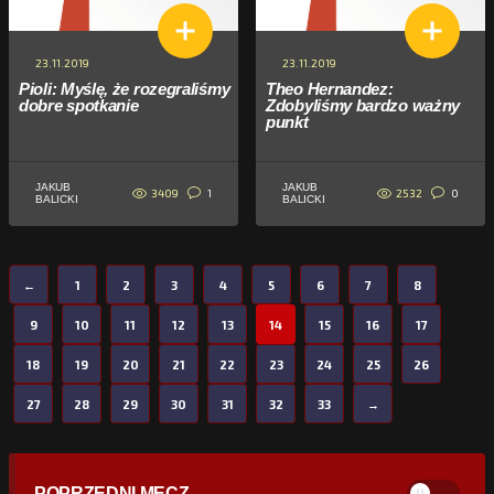
23.11.2019
23.11.2019
Pioli: Myślę, że rozegraliśmy
Theo Hernandez:
dobre spotkanie
Zdobyliśmy bardzo ważny
punkt
JAKUB
JAKUB
3409
2532
1
0
BALICKI
BALICKI
←
1
2
3
4
5
6
7
8
9
10
11
12
13
14
15
16
17
18
19
20
21
22
23
24
25
26
27
28
29
30
31
32
33
→
POPRZEDNI MECZ