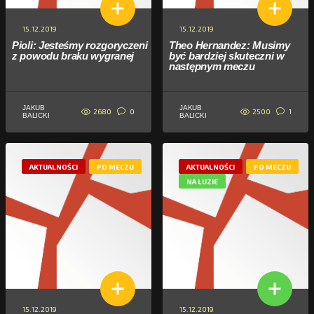
15.12.2019
15.12.2019
Pioli: Jesteśmy rozgoryczeni
Theo Hernandez: Musimy
z powodu braku wygranej
być bardziej skuteczni w
następnym meczu
JAKUB
JAKUB
2680
2500
0
1
BALICKI
BALICKI
AKTUALNOŚCI
PO MECZU
AKTUALNOŚCI
PO MECZU
NA LUZIE
15.12.2019
15.12.2019