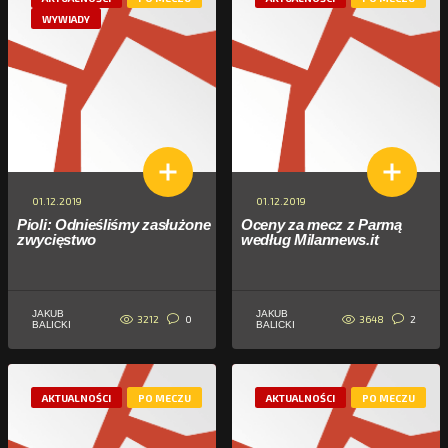
WYWIADY
01.12.2019
01.12.2019
Pioli: Odnieśliśmy zasłużone
Oceny za mecz z Parmą
zwycięstwo
według Milannews.it
JAKUB
JAKUB
3212
3648
0
2
BALICKI
BALICKI
AKTUALNOŚCI
PO MECZU
AKTUALNOŚCI
PO MECZU