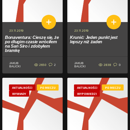
23.11.2019
23.11.2019
Bonaventura: Cieszę się, że
Krunić: Jeden punkt jest
po długim czasie wróciłem
lepszy niż żaden
na San Siro i zdobyłem
bramkę
JAKUB
JAKUB
2650
2838
2
0
BALICKI
BALICKI
AKTUALNOŚCI
PO MECZU
AKTUALNOŚCI
PO MECZU
WYWIADY
WYPOWIEDZI