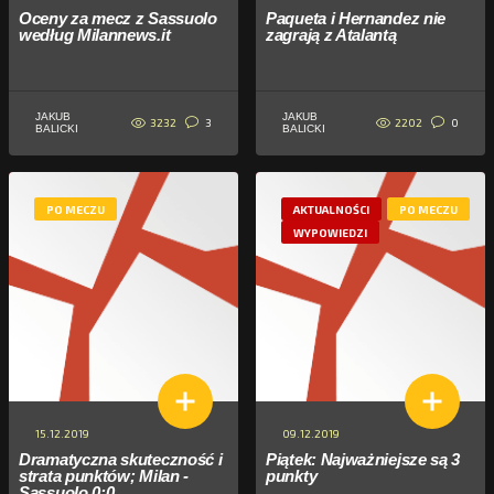
Oceny za mecz z Sassuolo
Paqueta i Hernandez nie
według Milannews.it
zagrają z Atalantą
JAKUB
JAKUB
3232
2202
3
0
BALICKI
BALICKI
PO MECZU
AKTUALNOŚCI
PO MECZU
WYPOWIEDZI
15.12.2019
09.12.2019
Dramatyczna skuteczność i
Piątek: Najważniejsze są 3
strata punktów; Milan -
punkty
Sassuolo 0:0