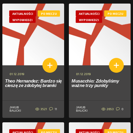
AKTUALNOŚCI
PO MECZU
AKTUALNOŚCI
PO MECZU
WYPOWIEDZI
WYPOWIEDZI
01.12.2019
01.12.2019
Theo Hernandez: Bardzo się
Musacchio: Zdobyliśmy
cieszę ze zdobytej bramki
ważne trzy punkty
JAKUB
JAKUB
3521
2653
11
0
BALICKI
BALICKI
AKTUALNOŚCI
PO MECZU
AKTUALNOŚCI
PO MECZU