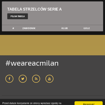
TABELA STRZELCÓW SERIE A
PEŁNA TABELA
#
ZAWODNIK
KLUB
GOLE
#weareacmilan
Przed dalsze korzystanie ze strony wyrażasz zgodę na
ACMILAN24.COM
2005-2019 | WSZELKIE PRAWA ZASTRZEŻONE
Akceptuję!