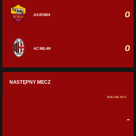
0
AS ROMA
0
AC MILAN
STATYSTYKI
NASTĘPNY MECZ
POSIADANIE PIŁKI
0%
100%
06.08.2026, 06:45
STRZAŁY
0
0
-
CELNE STRZAŁY
0
0