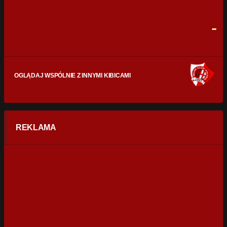
FAULE
0
0
-
OGLĄDAJ WSPÓLNIE Z INNYMI KIBICAMI
REKLAMA