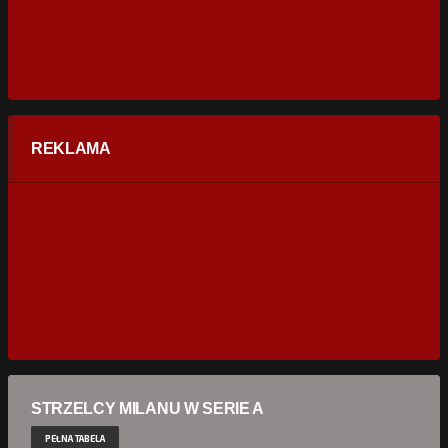
REKLAMA
STRZELCY MILANU W SERIE A
PEŁNA TABELA