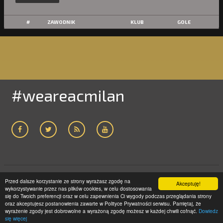
#
ZAWODNIK
KLUB
GOLE
#weareacmilan
Przed dalsze korzystanie ze strony wyrażasz zgodę na
Akceptuję!
ACMILAN24.COM
2005-2019 | WSZELKIE PRAWA ZASTRZEŻONE
wykorzystywanie przez nas plików cookies, w celu dostosowania
STRONA GŁÓWNA
POLITYKA PRYWATNOŚCI
KONTAKT
się do Twoich preferencji oraz w celu zapewnienia Ci wygody podczas przeglądania strony
oraz akceptujesz postanowienia zawarte w Polityce Prywatności serwisu. Pamiętaj, że
LICEUM GNIEZNO
wyrażenie zgody jest dobrowolne a wyrażoną zgodę możesz w każdej chwili cofnąć.
Dowiedz
się więcej