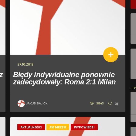
27.10.2019
z
Błędy indywidualne ponownie
zadecydowały: Roma 2:1 Milan
-->
3843
31
JAKUB BALICKI
AKTUALNOŚCI
PO MECZU
WYPOWIEDZI