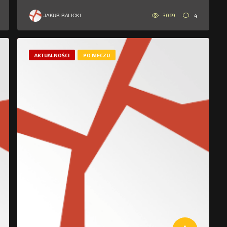
3069
4
JAKUB BALICKI
AKTUALNOŚCI
PO MECZU