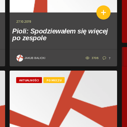
27.10.2019
Pioli: Spodziewałem się więcej
po zespole
3706
7
JAKUB BALICKI
AKTUALNOŚCI
PO MECZU