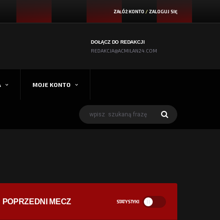
ZAŁÓŻ KONTO
/
ZALOGUJ SIĘ
DOŁĄCZ DO REDAKCJI
REDAKCJA@ACMILAN24.COM
A
MOJE KONTO
POPRZEDNI MECZ
STATYSTYKI