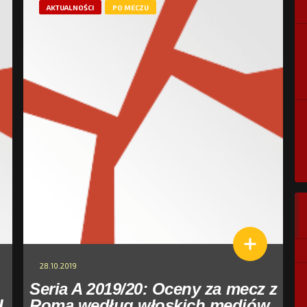
AKTUALNOŚCI
PO MECZU
28.10.2019
Seria A 2019/20: Oceny za mecz z
AL
Romą według włoskich mediów