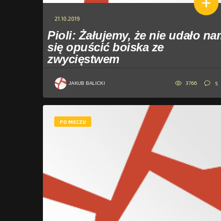
21.10.2019
Pioli: Żałujemy, że nie udało n
się opuścić boiska ze
zwycięstwem
3766
5
JAKUB BALICKI
PO MECZU