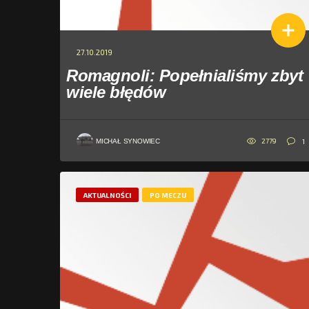
27.10.2019
Romagnoli: Popełnialiśmy zbyt
wiele błędów
2779
1
MICHAŁ SYNOWIEC
AKTUALNOŚCI
PO MECZU