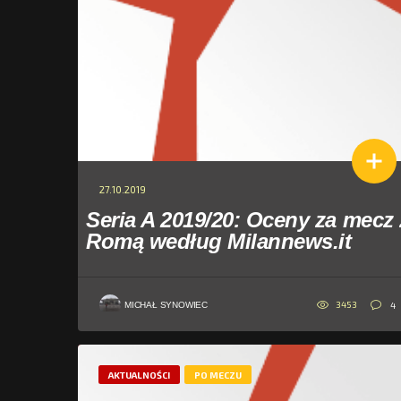
27.10.2019
Seria A 2019/20: Oceny za mecz 
Romą według Milannews.it
3453
4
MICHAŁ SYNOWIEC
AKTUALNOŚCI
PO MECZU