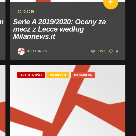
20.10.2019
am
Serie A 2019/2020: Oceny za
mecz z Lecce według
Milannews.it
3353
0
JAKUB BALICKI
AKTUALNOŚCI
PO MECZU
PRIMAVERA