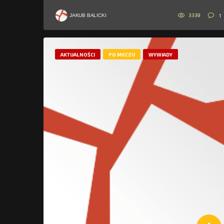
3339
1
JAKUB BALICKI
AKTUALNOŚCI
PO MECZU
WYWIADY