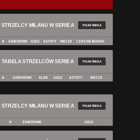
STRZELCY MILANU W SERIE A
PEŁNA TABELA
#
ZAWODNIK
GOLE
ASYSTY
MECZE
CZAS NA BOISKU
TABELA STRZELCÓW SERIE A
PEŁNA TABELA
#
ZAWODNIK
KLUB
GOLE
ASYSTY
MECZE
STRZELCY MILANU W SERIE A
PEŁNA TABELA
#
ZAWODNIK
GOLE