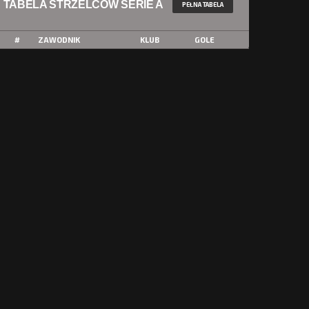
TABELA STRZELCÓW SERIE A
PEŁNA TABELA
#
ZAWODNIK
KLUB
GOLE