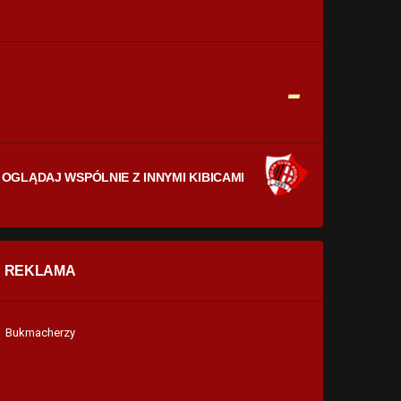
CELNE STRZAŁY
0
0
FAULE
-
0
0
OGLĄDAJ WSPÓLNIE Z INNYMI KIBICAMI
REKLAMA
Bukmacherzy