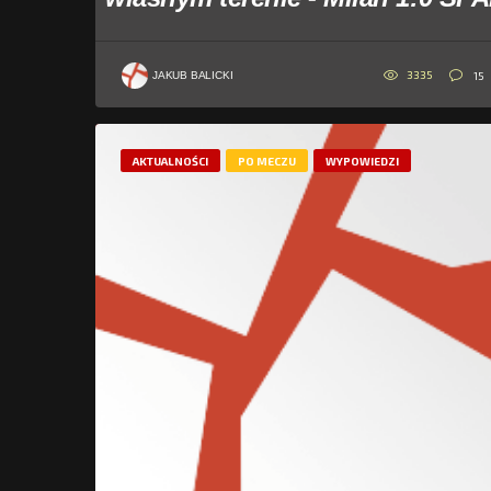
3335
15
JAKUB BALICKI
AKTUALNOŚCI
PO MECZU
WYPOWIEDZI