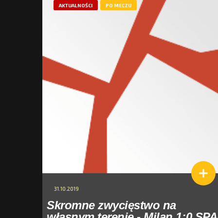
AKTUALNOŚCI
PO MECZU
31.10.2019
Skromne zwycięstwo na
własnym terenie - Milan 1:0 SP