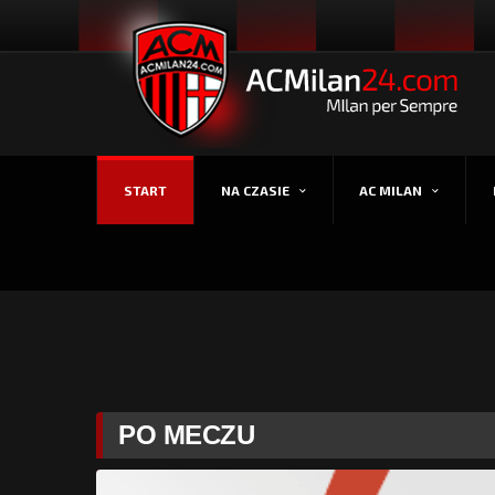
START
NA CZASIE
AC MILAN
PO MECZU