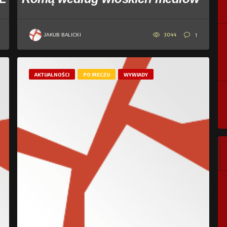
3044
1
JAKUB BALICKI
AKTUALNOŚCI
PO MECZU
WYWIADY