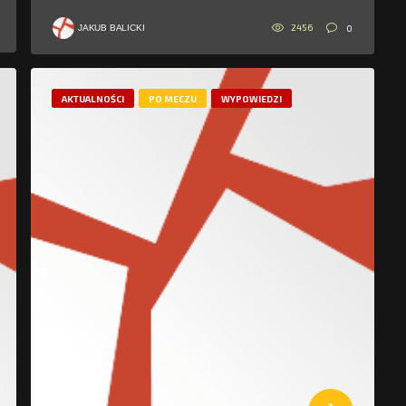
2456
0
JAKUB BALICKI
AKTUALNOŚCI
PO MECZU
WYPOWIEDZI