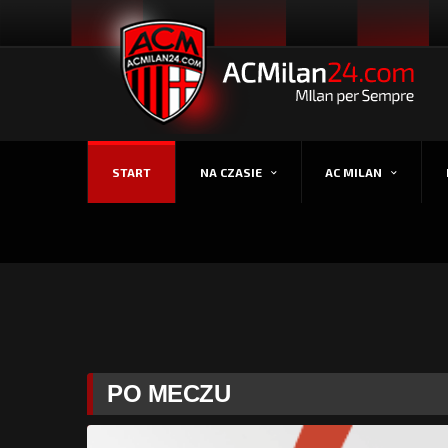
START
NA CZASIE
AC MILAN
PO MECZU