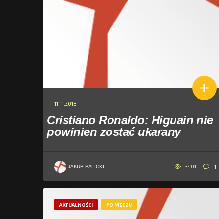
11.11.2018
Cristiano Ronaldo: Higuain nie
powinien zostać ukarany
3401
1
JAKUB BALICKI
AKTUALNOŚCI
PO MECZU