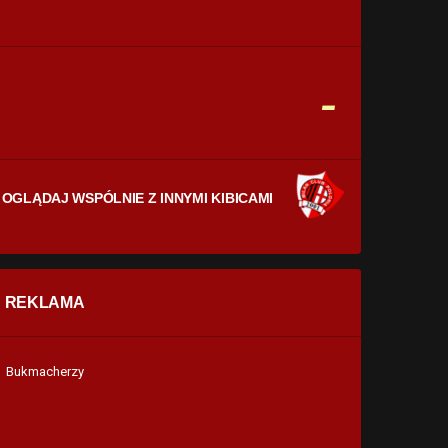
CELNE STRZAŁY
0
0
FAULE
-
0
0
OGLĄDAJ WSPÓLNIE Z INNYMI KIBICAMI
REKLAMA
Bukmacherzy