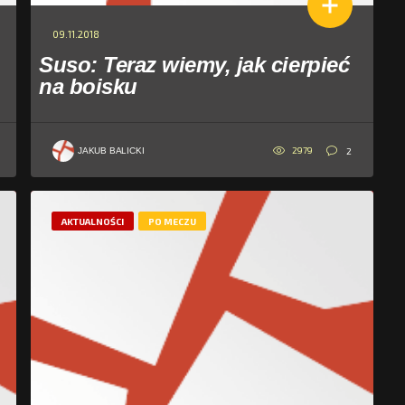
09.11.2018
Suso: Teraz wiemy, jak cierpieć
na boisku
2979
2
JAKUB BALICKI
AKTUALNOŚCI
PO MECZU