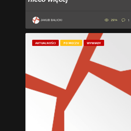
2914
1
JAKUB BALICKI
AKTUALNOŚCI
PO MECZU
WYWIADY