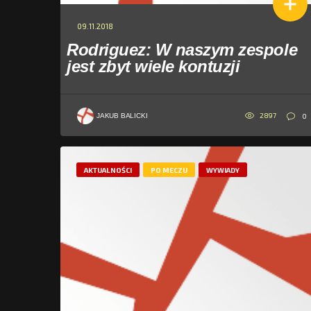
09.11.2018
Rodriguez: W naszym zespole
jest zbyt wiele kontuzji
2897
0
JAKUB BALICKI
AKTUALNOŚCI
PO MECZU
WYWIADY