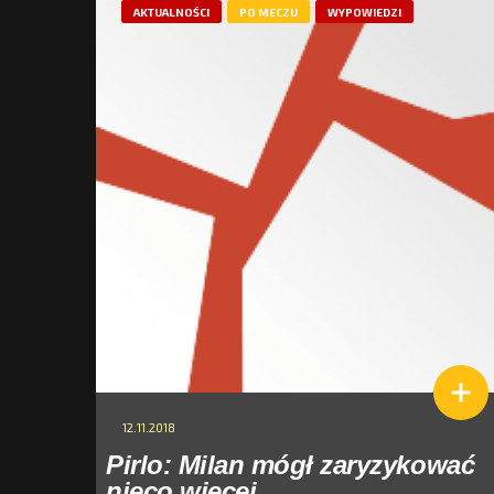
AKTUALNOŚCI
PO MECZU
WYPOWIEDZI
12.11.2018
Pirlo: Milan mógł zaryzykować
nieco więcej