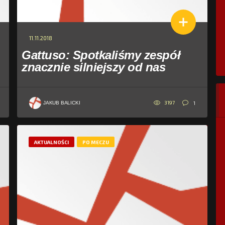
11.11.2018
Gattuso: Spotkaliśmy zespół
znacznie silniejszy od nas
3197
1
JAKUB BALICKI
AKTUALNOŚCI
PO MECZU