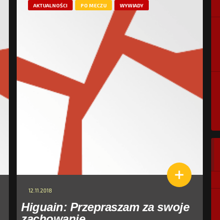
AKTUALNOŚCI
PO MECZU
WYWIADY
12.11.2018
Higuain: Przepraszam za swoje
zachowanie