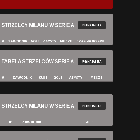
STRZELCY MILANU W SERIE A
PEŁNA TABELA
#
ZAWODNIK
GOLE
ASYSTY
MECZE
CZAS NA BOISKU
TABELA STRZELCÓW SERIE A
PEŁNA TABELA
#
ZAWODNIK
KLUB
GOLE
ASYSTY
MECZE
STRZELCY MILANU W SERIE A
PEŁNA TABELA
#
ZAWODNIK
GOLE