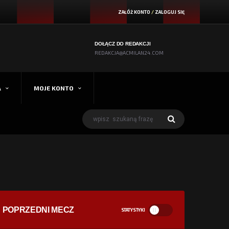
ZAŁÓŻ KONTO
/
ZALOGUJ SIĘ
DOŁĄCZ DO REDAKCJI
REDAKCJA@ACMILAN24.COM
A
MOJE KONTO
POPRZEDNI MECZ
STATYSTYKI