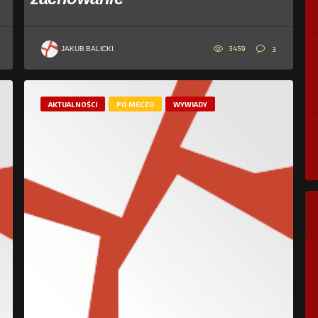
3459
3
JAKUB BALICKI
AKTUALNOŚCI
PO MECZU
WYWIADY