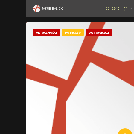
2640
2
JAKUB BALICKI
AKTUALNOŚCI
PO MECZU
WYPOWIEDZI