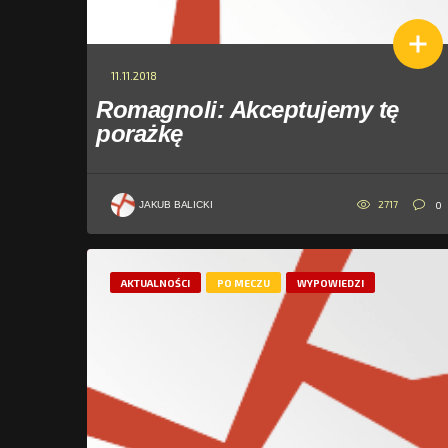
11.11.2018
Romagnoli: Akceptujemy tę
porażkę
2717
0
JAKUB BALICKI
AKTUALNOŚCI
PO MECZU
WYPOWIEDZI