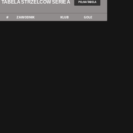
TABELA STRZELCÓW SERIE A
PEŁNA TABELA
#
ZAWODNIK
KLUB
GOLE