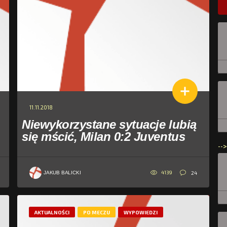
11.11.2018
Niewykorzystane sytuacje lubią
się mścić, Milan 0:2 Juventus
-->
4139
24
JAKUB BALICKI
AKTUALNOŚCI
PO MECZU
WYPOWIEDZI