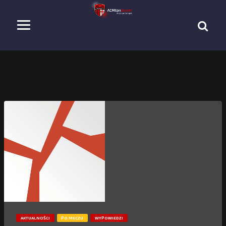
AKTUALNOŚCI
PO MECZU
WYPOWIEDZI