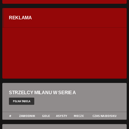
REKLAMA
STRZELCY MILANU W SERIE A
PEŁNA TABELA
#
ZAWODNIK
GOLE
ASYSTY
MECZE
CZAS NA BOISKU