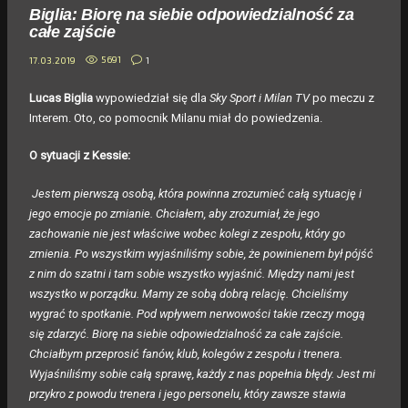
Biglia: Biorę na siebie odpowiedzialność za
całe zajście
5691
1
17.03.2019
Lucas Biglia
wypowiedział się dla
Sky Sport i Milan TV
po meczu z
Interem. Oto, co pomocnik Milanu miał do powiedzenia.
O sytuacji z Kessie:
Jestem pierwszą osobą, która powinna zrozumieć całą sytuację i
jego emocje po zmianie. Chciałem, aby zrozumiał, że jego
zachowanie nie jest właściwe wobec kolegi z zespołu, który go
zmienia. Po wszystkim wyjaśniliśmy sobie, że powinienem był pójść
z nim do szatni i tam sobie wszystko wyjaśnić. Między nami jest
wszystko w porządku. Mamy ze sobą dobrą relację. Chcieliśmy
wygrać to spotkanie. Pod wpływem nerwowości takie rzeczy mogą
się zdarzyć. Biorę na siebie odpowiedzialność za całe zajście.
Chciałbym przeprosić fanów, klub, kolegów z zespołu i trenera.
Wyjaśniliśmy sobie całą sprawę, każdy z nas popełnia błędy. Jest mi
przykro z powodu trenera i jego personelu, który zawsze stawia