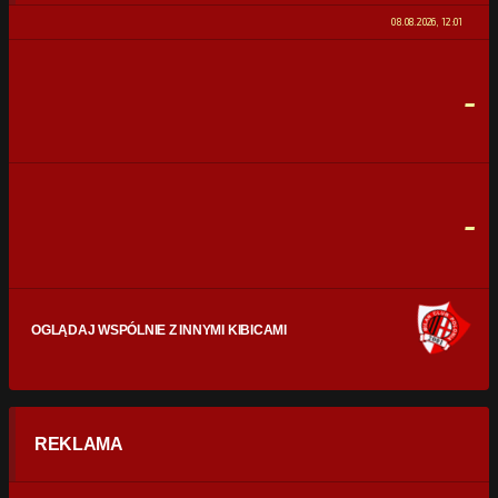
0%
100%
08.08.2026, 12:01
STRZAŁY
0
0
-
CELNE STRZAŁY
0
0
FAULE
0
0
-
OGLĄDAJ WSPÓLNIE Z INNYMI KIBICAMI
REKLAMA