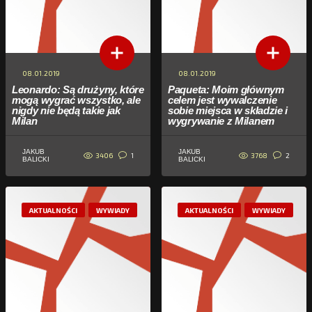
08.01.2019
08.01.2019
Leonardo: Są drużyny, które
Paqueta: Moim głównym
mogą wygrać wszystko, ale
celem jest wywalczenie
nigdy nie będą takie jak
sobie miejsca w składzie i
Milan
wygrywanie z Milanem
JAKUB
JAKUB
3406
3768
1
2
BALICKI
BALICKI
AKTUALNOŚCI
WYWIADY
AKTUALNOŚCI
WYWIADY