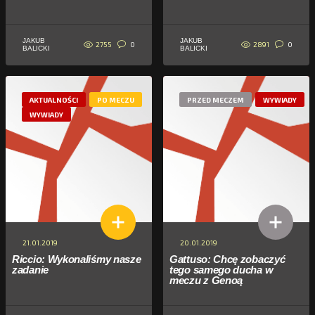
JAKUB
JAKUB
2755
2891
0
0
BALICKI
BALICKI
AKTUALNOŚCI
PO MECZU
PRZED MECZEM
WYWIADY
WYWIADY
21.01.2019
20.01.2019
Riccio: Wykonaliśmy nasze
Gattuso: Chcę zobaczyć
zadanie
tego samego ducha w
meczu z Genoą