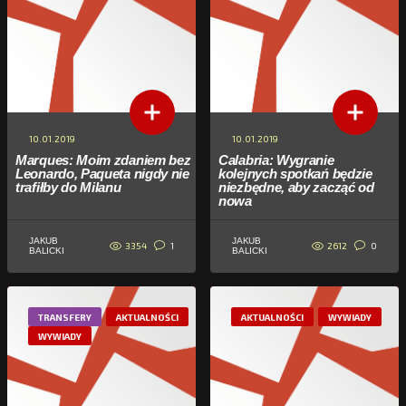
10.01.2019
10.01.2019
Marques: Moim zdaniem bez
Calabria: Wygranie
Leonardo, Paqueta nigdy nie
kolejnych spotkań będzie
trafiłby do Milanu
niezbędne, aby zacząć od
nowa
JAKUB
JAKUB
3354
2612
1
0
BALICKI
BALICKI
TRANSFERY
AKTUALNOŚCI
AKTUALNOŚCI
WYWIADY
WYWIADY