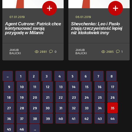
07.01.2019
06.01.2019
Agent Cutrone: Patrick chce
Shevchenko: Leo i Paolo
kontynuować swoją
znają rzeczywistość lepiej
przygodę w Milanie
niż ktokolwiek inny
JAKUB
JAKUB
2881
2685
0
1
BALICKI
BALICKI
←
1
2
3
4
5
6
7
8
9
10
11
12
13
14
15
16
17
18
19
20
21
22
23
24
25
26
27
28
29
30
31
32
33
34
35
36
37
38
39
40
41
42
43
44
45
46
→