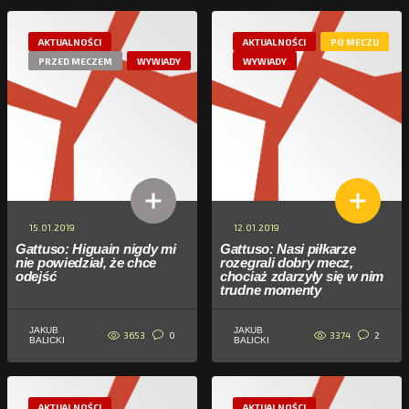
AKTUALNOŚCI
AKTUALNOŚCI
PO MECZU
PRZED MECZEM
WYWIADY
WYWIADY
15.01.2019
12.01.2019
Gattuso: Higuain nigdy mi
Gattuso: Nasi piłkarze
nie powiedział, że chce
rozegrali dobry mecz,
odejść
chociaż zdarzyły się w nim
trudne momenty
JAKUB
JAKUB
3653
3374
0
2
BALICKI
BALICKI
AKTUALNOŚCI
AKTUALNOŚCI