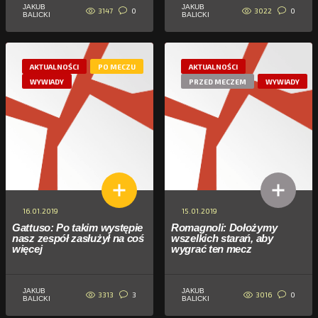
JAKUB
JAKUB
3147
3022
0
0
BALICKI
BALICKI
AKTUALNOŚCI
PO MECZU
AKTUALNOŚCI
WYWIADY
PRZED MECZEM
WYWIADY
16.01.2019
15.01.2019
Gattuso: Po takim występie
Romagnoli: Dołożymy
nasz zespół zasłużył na coś
wszelkich starań, aby
więcej
wygrać ten mecz
JAKUB
JAKUB
3313
3016
3
0
BALICKI
BALICKI