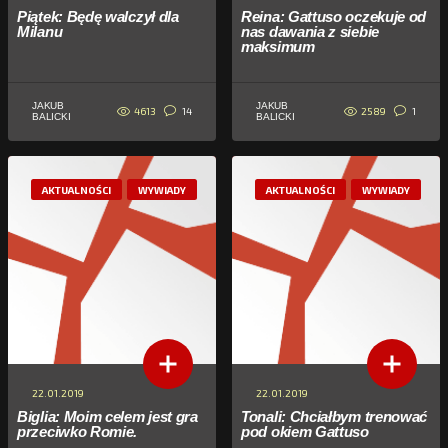
Piątek: Będę walczył dla
Reina: Gattuso oczekuje od
Milanu
nas dawania z siebie
maksimum
JAKUB
JAKUB
4613
2589
14
1
BALICKI
BALICKI
AKTUALNOŚCI
WYWIADY
AKTUALNOŚCI
WYWIADY
22.01.2019
22.01.2019
Biglia: Moim celem jest gra
Tonali: Chciałbym trenować
przeciwko Romie.
pod okiem Gattuso