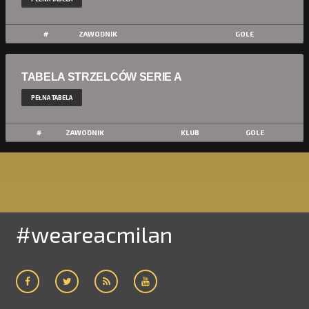
#
ZAWODNIK
GOLE
TABELA STRZELCÓW SERIE A
PEŁNA TABELA
#
ZAWODNIK
KLUB
GOLE
#weareacmilan