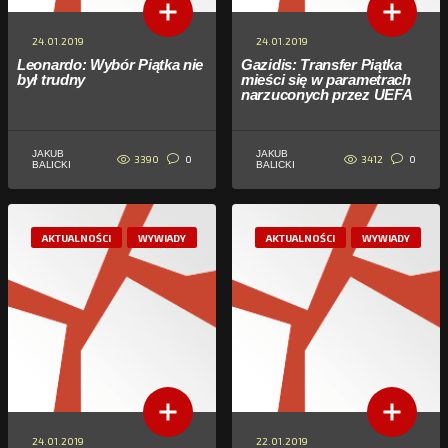
24.01.2019
24.01.2019
Leonardo: Wybór Piątka nie
Gazidis: Transfer Piątka
był trudny
mieści się w parametrach
narzuconych przez UEFA
JAKUB
JAKUB
3390
3412
0
0
BALICKI
BALICKI
AKTUALNOŚCI
WYWIADY
AKTUALNOŚCI
WYWIADY
24.01.2019
22.01.2019