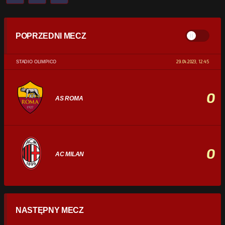
POPRZEDNI MECZ
29.04.2023, 12:45
STADIO OLIMPICO
0
AS ROMA
0
AC MILAN
STATYSTYKI
NASTĘPNY MECZ
POSIADANIE PIŁKI