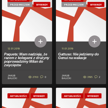
PRZED MECZEM
WYWIADY
PRZED MECZEM
WYWIADY
12.01.2019
11.01.2019
Paqueta: Mam nadzieję, że
Gattuso: Nie jedziemy do
razem z kolegami z drużyny
Genui na wakacje
poprowadzimy Milan do
zwycięstw
JAKUB
JAKUB
2703
3195
0
2
BALICKI
BALICKI
AKTUALNOŚCI
WYWIADY
AKTUALNOŚCI
WYWIADY