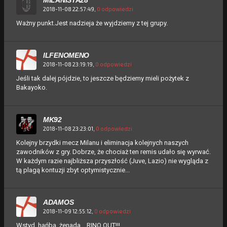
2018-11-08 22:57:49,
0 odpowiedzi
Ważny punkt.Jest nadzieja że wyjdziemy z tej grupy.
ILFENOMENO
2018-11-08 23:19:19,
0 odpowiedzi
Jeśli tak dalej pójdzie, to jeszcze będziemy mieli pożytek z
Bakayoko.
MK92
2018-11-08 23:23:01,
0 odpowiedzi
Kolejny brzydki mecz Milanu i eliminacja kolejnych naszych
zawodników z gry. Dobrze, że chociaż ten remis udało się wyrwać.
W każdym razie najbliższa przyszłość (Juve, Lazio) nie wygląda z
tą plagą kontuzji zbyt optymistycznie...
ADAMOS
2018-11-09 12:55:12,
0 odpowiedzi
Wstyd, hańba, żenada... RINO OUT!!!