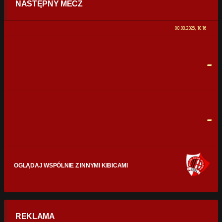
NASTĘPNY MECZ
POSIADANIE PIŁKI
0%
100%
08.08.2026, 10:16
STRZAŁY
0
0
-
CELNE STRZAŁY
0
0
FAULE
0
0
-
OGLĄDAJ WSPÓLNIE Z INNYMI KIBICAMI
REKLAMA