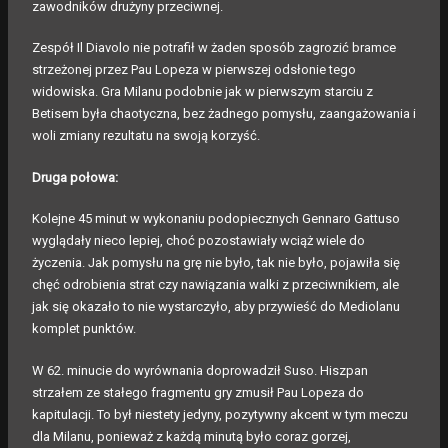
zawodników drużyny przeciwnej.
Zespół Il Diavolo nie potrafił w żaden sposób zagrozić bramce
strzeżonej przez Pau Lopeza w pierwszej odsłonie tego
widowiska. Gra Milanu podobnie jak w pierwszym starciu z
Betisem była chaotyczna, bez żadnego pomysłu, zaangażowania i
woli zmiany rezultatu na swoją korzyść.
Druga połowa:
Kolejne 45 minut w wykonaniu podopiecznych Gennaro Gattuso
wyglądały nieco lepiej, choć pozostawiały wciąż wiele do
życzenia. Jak pomysłu na grę nie było, tak nie było, pojawiła się
chęć odrobienia strat czy nawiązania walki z przeciwnikiem, ale
jak się okazało to nie wystarczyło, aby przywieść do Mediolanu
komplet punktów.
W 62. minucie do wyrównania doprowadził Suso. Hiszpan
strzałem ze stałego fragmentu gry zmusił Pau Lopeza do
kapitulacji. To był niestety jedyny, pozytywny akcent w tym meczu
dla Milanu, ponieważ z każdą minutą było coraz gorzej,