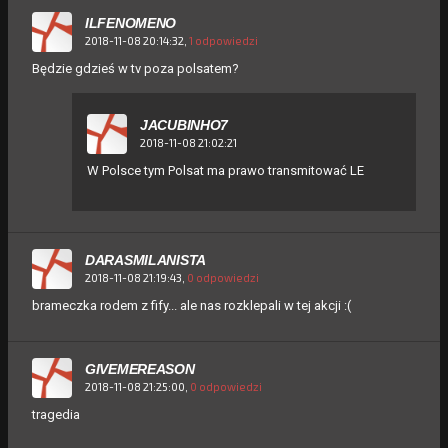
ILFENOMENO
2018-11-08 20:14:32,
1 odpowiedzi
Będzie gdzieś w tv poza polsatem?
JACUBINHO7
2018-11-08 21:02:21
W Polsce tym Polsat ma prawo transmitować LE
DARASMILANISTA
2018-11-08 21:19:43,
0 odpowiedzi
brameczka rodem z fify... ale nas rozklepali w tej akcji :(
GIVEMEREASON
2018-11-08 21:25:00,
0 odpowiedzi
tragedia