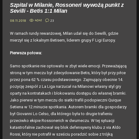
Szpital w Milanie, Rossoneri wywożą punkt z
Sevilli - Betis 1:1 Milan
4041
23
08.11.2018
W ramach rundy rewanżowej, Milan udał się do Sewilli, gdzie
mierzył się z lokalnym Betisem, liderem grupy F Ligi Europy.
Pierwsza połowa:
Samo spotkanie nie optowało w zbyt wiele emocji. Przeważającą
stroną w tym meczu był zdecydowanie Betis, który był przy piłce
przez pona 62 % czasu podstawowego. Zajmujący obecnie 14.
pozycję zespół z La Liga narzucał na Milanowi własny styl gry
oparty na kontratakach i blokowaniu dostępu do własnej bramki.
Jako pierwsi w tym meczu do siatki trafili podopieczni Quique
Setiena w 12.minucie spotkania. Autorem bramki dla gospodarzy
był Giovanni Lo Celso, dla którego była to drugie trafieniu
przeciwko ekipie Rossonerich w dwumeczu. W tej sytuacji
katastrofalnie zachował się blok defensywny klubu z via Aldo
Rossi, który nie potrafił w sześciu poradzić sobie z trójką