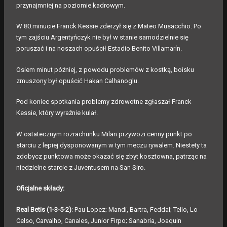
przynajmniej na poziomie kadrowym.
W 80.minucie Franck Kessie zderzył się z Mateo Musacchio. Po
tym zajściu Argentyńczyk nie był w stanie samodzielnie się
poruszać i na noszach opuścił Estadio Benito Villamarín.
Osiem minut później, z powodu problemów z kostką, boisku
zmuszony był opuścić Hakan Calhanoglu.
Pod koniec spotkania problemy zdrowotne zgłaszał Franck
Kessie, który wyraźnie kulał.
W ostatecznym rozrachunku Milan przywozi cenny punkt po
starciu z lepiej dysponowanym w tym meczu rywalem. Niestety ta
zdobycz punktowa może okazać się zbyt kosztowna, patrząc na
niedzielne starcie z Juventusem na San Siro.
Oficjalne składy:
Real Betis (1-3-5-2)
: Pau Lopez; Mandi, Bartra, Feddal; Tello, Lo
Celso, Carvalho, Canales, Junior Firpo; Sanabria, Joaquin