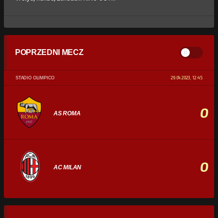
POPRZEDNI MECZ
29.04.2023, 12:45
STADIO OLIMPICO
0
AS ROMA
0
AC MILAN
STATYSTYKI