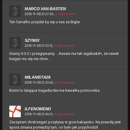
MARCO VAN BASTEN
2018-11-08 21:27:05,
0 odpowiedzi
Ten Carvalho przydał by się u nas za Biglie
SZYMIX
2018-11-08 21:33:12,
0 odpowiedzi
Gramy 5-3-2 i przegrywamy ... Kessie ma tak wyjeba&#+, że nawet
biegać mu się nie chce ...
MILANISTA28
2018-11-08 21:33:42,
0 odpowiedzi
Borini to latająca tragedia.Nie ma kawałka pomocnika.
ILFENOMENO
2018-11-08 21:44:51,
0 odpowiedzi
Zaczynam dostrzegać pozytywy w grze bakayoko. Na prawdę jest
spora zmiana pomiędzy tym, co było jak przychodził