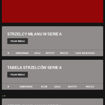
STRZELCY MILANU W SERIE A
PEŁNA TABELA
#
ZAWODNIK
GOLE
ASYSTY
MECZE
CZAS NA BOISKU
TABELA STRZELCÓW SERIE A
PEŁNA TABELA
#
ZAWODNIK
KLUB
GOLE
ASYSTY
MECZE
-->