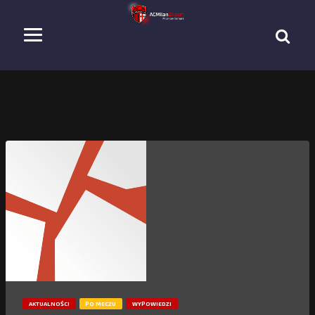
AKTUALNOŚCI
PO MECZU
WYPOWIEDZI