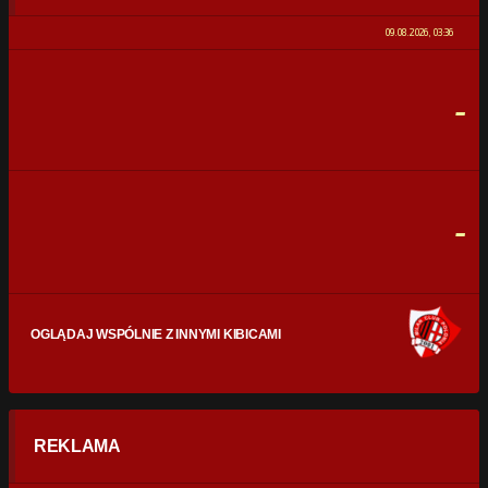
0%
100%
09.08.2026, 03:36
STRZAŁY
0
0
-
CELNE STRZAŁY
0
0
FAULE
0
0
-
OGLĄDAJ WSPÓLNIE Z INNYMI KIBICAMI
REKLAMA