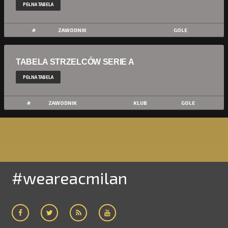
PEŁNA TABELA
#
ZAWODNIK
GOLE
TABELA STRZELCÓW SERIE A
PEŁNA TABELA
#
ZAWODNIK
KLUB
GOLE
#weareacmilan