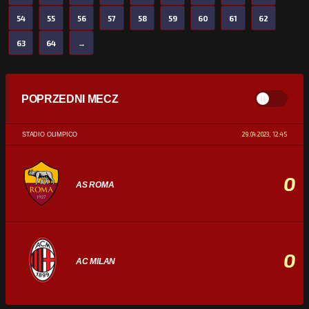
54
55
56
57
58
59
60
61
62
63
64
→
POPRZEDNI MECZ
29.04.2023, 12:45
STADIO OLIMPICO
0
AS ROMA
0
AC MILAN