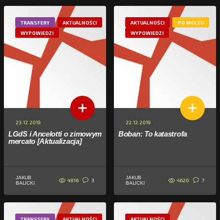
TRANSFERY
AKTUALNOŚCI
AKTUALNOŚCI
PO MECZU
WYPOWIEDZI
WYPOWIEDZI
23.12.2019
22.12.2019
LGdS i Ancelotti o zimowym
Boban: To katastrofa
mercato [Aktualizacja]
JAKUB
JAKUB
4816
4620
3
7
BALICKI
BALICKI
TRANSFERY
AKTUALNOŚCI
AKTUALNOŚCI