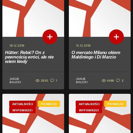
18.12.2019
15.12.2019
Hütter: Rebić? On z
O mercato Milanu okiem
pewnością wróci, ale nie
Maldiniego i Di Marzio
wiem kiedy
JAKUB
JAKUB
2930
4369
1
2
BALICKI
BALICKI
AKTUALNOŚCI
PO MECZU
AKTUALNOŚCI
PO MECZU
WYPOWIEDZI
WYPOWIEDZI