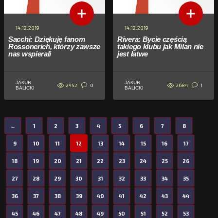
14.12.2019
14.12.2019
Sacchi: Dziękuję fanom
Rivera: Bycie częścią
Rossonerich, którzy zawsze
takiego klubu jak Milan nie
nas wspierali
jest łatwe
JAKUB
JAKUB
2452
2684
0
1
BALICKI
BALICKI
←
1
2
3
4
5
6
7
8
9
10
11
12
13
14
15
16
17
18
19
20
21
22
23
24
25
26
27
28
29
30
31
32
33
34
35
36
37
38
39
40
41
42
43
44
45
46
47
48
49
50
51
52
53