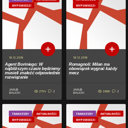
WYPOWIEDZI
WYPOWIEDZI
19.12.2019
18.12.2019
Agent Boriniego: W
Romagnoli: Milan ma
najbliższym czasie będziemy
obowiązek wygrać każdy
musieli znaleźć odpowiednie
mecz
rozwiązanie
JAKUB
JAKUB
2754
2666
2
2
BALICKI
BALICKI
TRANSFERY
AKTUALNOŚCI
TRANSFERY
AKTUALNOŚCI
WYPOWIEDZI
WYPOWIEDZI