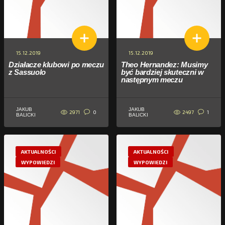
15.12.2019
15.12.2019
Działacze klubowi po meczu
Theo Hernandez: Musimy
z Sassuolo
być bardziej skuteczni w
następnym meczu
JAKUB
JAKUB
2971
2497
0
1
BALICKI
BALICKI
AKTUALNOŚCI
AKTUALNOŚCI
WYPOWIEDZI
WYPOWIEDZI