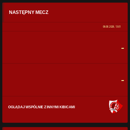
STATYSTYKI
NASTĘPNY MECZ
POSIADANIE PIŁKI
0%
100%
06.08.2026, 13:01
STRZAŁY
0
0
-
CELNE STRZAŁY
0
0
FAULE
0
0
-
OGLĄDAJ WSPÓLNIE Z INNYMI KIBICAMI