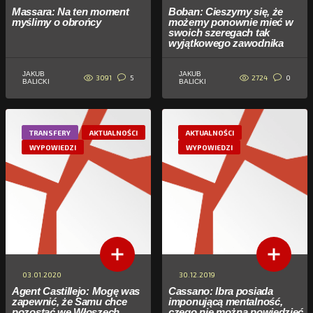
Massara: Na ten moment
Boban: Cieszymy się, że
myślimy o obrońcy
możemy ponownie mieć w
swoich szeregach tak
wyjątkowego zawodnika
JAKUB
JAKUB
3091
2724
5
0
BALICKI
BALICKI
TRANSFERY
AKTUALNOŚCI
AKTUALNOŚCI
WYPOWIEDZI
WYPOWIEDZI
03.01.2020
30.12.2019
Agent Castillejo: Mogę was
Cassano: Ibra posiada
zapewnić, że Samu chce
imponującą mentalność,
pozostać we Włoszech
czego nie można powiedzieć