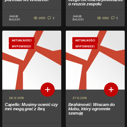
o reszcie zespołu
JAKUB
JAKUB
2635
3292
2
5
BALICKI
BALICKI
AKTUALNOŚCI
AKTUALNOŚCI
WYPOWIEDZI
WYPOWIEDZI
28.12.2019
27.12.2019
Capello: Musimy ocenić czy
Ibrahimović: Wracam do
inni mogą grać z Ibrą
klubu, który ogromnie
szanuję