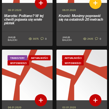
09.01.2020
06.01.2020
Marotta: Politano? W tej
Krunić: Musimy poprawić
chwili pojawia się wiele
się na ostatnich 20 metrach
plotek
JAKUB
JAKUB
3075
2435
0
0
BALICKI
BALICKI
TRANSFERY
AKTUALNOŚCI
AKTUALNOŚCI
WYPOWIEDZI
WYPOWIEDZI
06.01.2020
03.01.2020