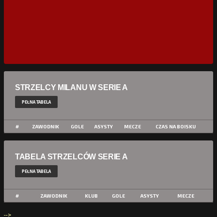
STRZELCY MILANU W SERIE A
PEŁNA TABELA
#
ZAWODNIK
GOLE
ASYSTY
MECZE
CZAS NA BOISKU
TABELA STRZELCÓW SERIE A
PEŁNA TABELA
#
ZAWODNIK
KLUB
GOLE
ASYSTY
MECZE
-->