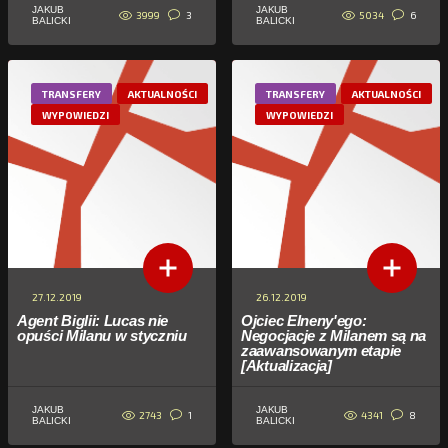
JAKUB
JAKUB
3999
5034
3
6
BALICKI
BALICKI
TRANSFERY
AKTUALNOŚCI
TRANSFERY
AKTUALNOŚCI
WYPOWIEDZI
WYPOWIEDZI
27.12.2019
26.12.2019
Agent Biglii: Lucas nie
Ojciec Elneny'ego:
opuści Milanu w styczniu
Negocjacje z Milanem są na
zaawansowanym etapie
[Aktualizacja]
JAKUB
JAKUB
2743
4341
1
8
BALICKI
BALICKI