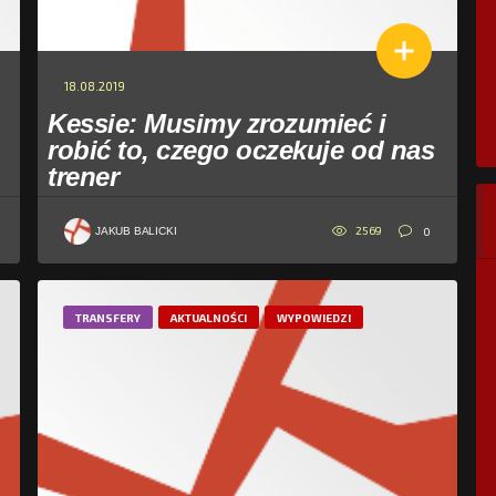
18.08.2019
Kessie: Musimy zrozumieć i
robić to, czego oczekuje od nas
trener
2569
0
JAKUB BALICKI
TRANSFERY
AKTUALNOŚCI
WYPOWIEDZI