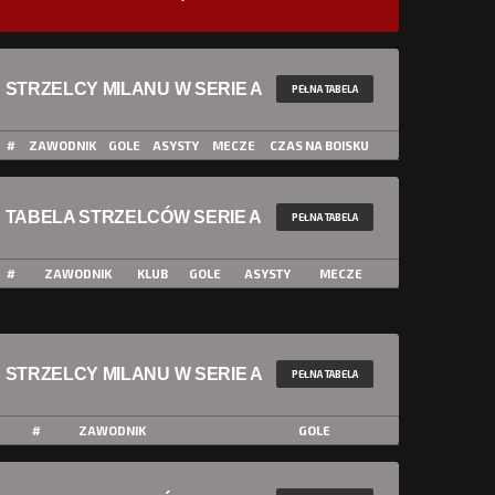
STRZELCY MILANU W SERIE A
PEŁNA TABELA
#
ZAWODNIK
GOLE
ASYSTY
MECZE
CZAS NA BOISKU
TABELA STRZELCÓW SERIE A
PEŁNA TABELA
#
ZAWODNIK
KLUB
GOLE
ASYSTY
MECZE
STRZELCY MILANU W SERIE A
PEŁNA TABELA
#
ZAWODNIK
GOLE