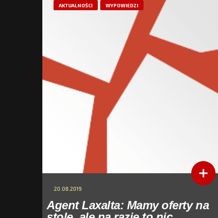
AKTUALNOŚCI
WYPOWIEDZI
20.08.2019
Agent Laxalta: Mamy oferty na
stole, ale na razie to nic