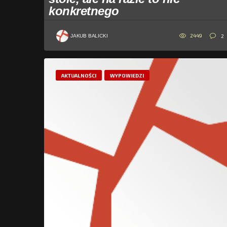
konkretnego
2449
2
JAKUB BALICKI
AKTUALNOŚCI
WYPOWIEDZI