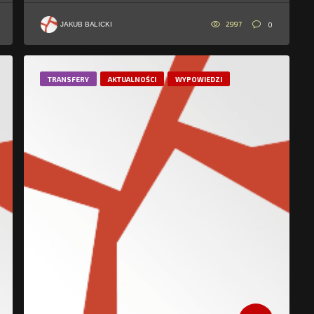
2997
0
JAKUB BALICKI
TRANSFERY
AKTUALNOŚCI
WYPOWIEDZI