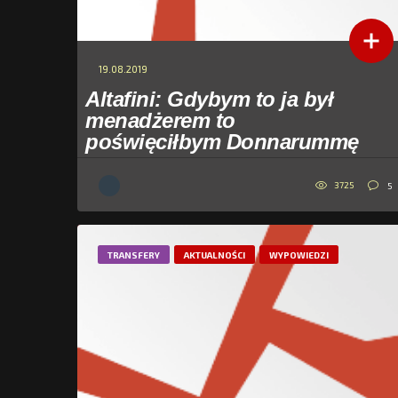
19.08.2019
Altafini: Gdybym to ja był
menadżerem to
poświęciłbym Donnarummę
3725
5
TRANSFERY
AKTUALNOŚCI
WYPOWIEDZI