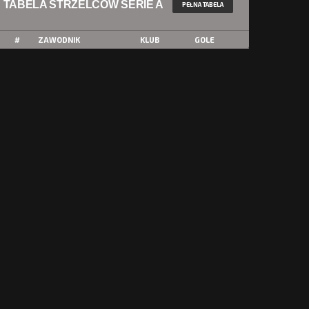
TABELA STRZELCÓW SERIE A
PEŁNA TABELA
#
ZAWODNIK
KLUB
GOLE