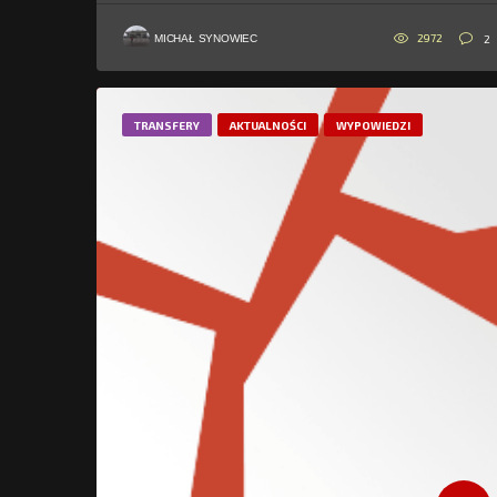
2972
2
MICHAŁ SYNOWIEC
TRANSFERY
AKTUALNOŚCI
WYPOWIEDZI