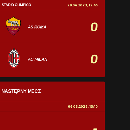
STADIO OLIMPICO
29.04.2023, 12:45
0
AS ROMA
0
AC MILAN
STATYSTYKI
NASTĘPNY MECZ
POSIADANIE PIŁKI
0%
100%
06.08.2026, 13:10
STRZAŁY
0
0
-