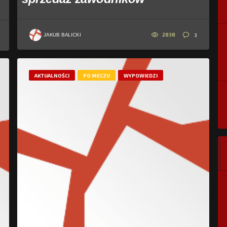
2838
3
JAKUB BALICKI
AKTUALNOŚCI
PO MECZU
WYPOWIEDZI