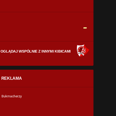
CELNE STRZAŁY
0
0
FAULE
-
0
0
OGLĄDAJ WSPÓLNIE Z INNYMI KIBICAMI
REKLAMA
Bukmacherzy