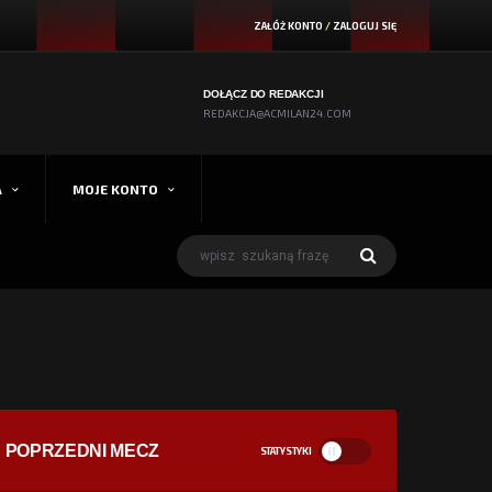
ZAŁÓŻ KONTO
/
ZALOGUJ SIĘ
DOŁĄCZ DO REDAKCJI
REDAKCJA@ACMILAN24.COM
A
MOJE KONTO
POPRZEDNI MECZ
STATYSTYKI