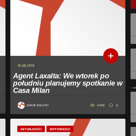
16.08.2019
Agent Laxalta: We wtorek po
południu planujemy spotkanie w
-->
Casa Milan
2488
0
JAKUB BALICKI
AKTUALNOŚCI
WYPOWIEDZI