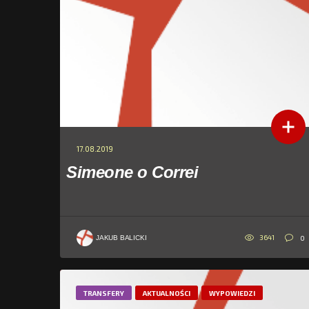
17.08.2019
Simeone o Correi
3641
0
JAKUB BALICKI
TRANSFERY
AKTUALNOŚCI
WYPOWIEDZI