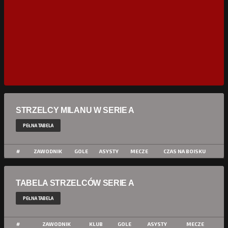
STRZELCY MILANU W SERIE A
PEŁNA TABELA
#
ZAWODNIK
GOLE
ASYSTY
MECZE
CZAS NA BOISKU
TABELA STRZELCÓW SERIE A
PEŁNA TABELA
#
ZAWODNIK
KLUB
GOLE
ASYSTY
MECZE