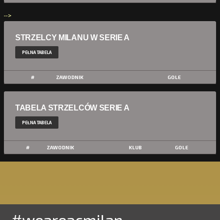
-->
STRZELCY MILANU W SERIE A
PEŁNA TABELA
#
ZAWODNIK
GOLE
TABELA STRZELCÓW SERIE A
PEŁNA TABELA
#
ZAWODNIK
KLUB
GOLE
#weareacmilan