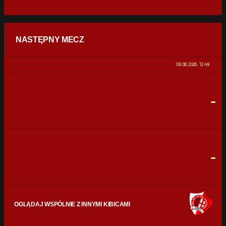
STATYSTYKI
NASTĘPNY MECZ
POSIADANIE PIŁKI
0%
100%
08.08.2026, 12:49
STRZAŁY
0
0
-
CELNE STRZAŁY
0
0
FAULE
0
0
-
OGLĄDAJ WSPÓLNIE Z INNYMI KIBICAMI