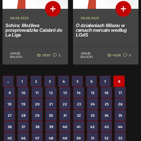
06.08.2020
06.08.2020
Schira: Możliwa
O działaniach Milanu w
przeprowadzka Calabrii do
ramach mercato według
La Liga
LGdS
JAKUB
JAKUB
2830
4208
2
5
BALICKI
BALICKI
←
1
2
3
4
5
6
7
8
9
10
11
12
13
14
15
16
17
18
19
20
21
22
23
24
25
26
27
28
29
30
31
32
33
34
35
36
37
38
39
40
41
42
43
44
45
46
47
48
49
50
51
52
53