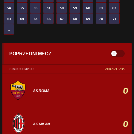
54
55
56
57
58
59
60
61
62
63
64
65
66
67
68
69
70
71
→
POPRZEDNI MECZ
29.04.2023, 12:45
STADIO OLIMPICO
0
AS ROMA
0
AC MILAN