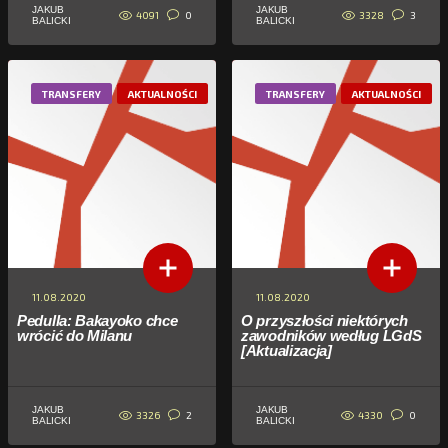
JAKUB
JAKUB
4091
3328
0
3
BALICKI
BALICKI
TRANSFERY
AKTUALNOŚCI
TRANSFERY
AKTUALNOŚCI
11.08.2020
11.08.2020
Pedulla: Bakayoko chce
O przyszłości niektórych
wrócić do Milanu
zawodników według LGdS
[Aktualizacja]
JAKUB
JAKUB
3326
4330
2
0
BALICKI
BALICKI