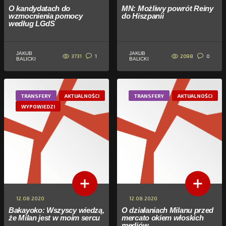
O kandydatach do
MN: Możliwy powrót Reiny
wzmocnienia pomocy
do Hiszpanii
według LGdS
JAKUB
JAKUB
3731
2098
1
0
BALICKI
BALICKI
TRANSFERY
AKTUALNOŚCI
TRANSFERY
AKTUALNOŚCI
WYPOWIEDZI
12.08.2020
12.08.2020
Bakayoko: Wszyscy wiedzą,
O działaniach Milanu przed
że Milan jest w moim sercu
mercato okiem włoskich
mediów