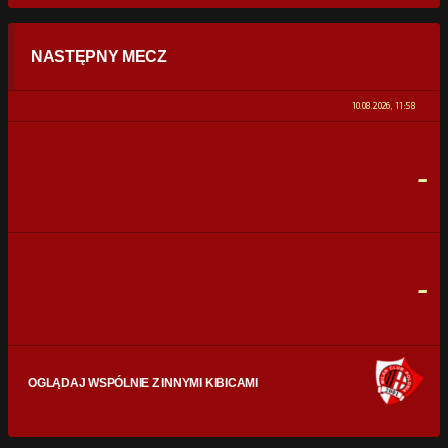
STATYSTYKI
NASTĘPNY MECZ
POSIADANIE PIŁKI
0%
100%
10.08.2026, 11:58
STRZAŁY
0
0
-
CELNE STRZAŁY
0
0
FAULE
0
0
-
OGLĄDAJ WSPÓLNIE Z INNYMI KIBICAMI