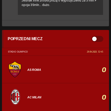
Jednak inne źródła piszą o wypożyczeniu za 3 mln.+
opcja 35mln... dużo.
POPRZEDNI MECZ
29.04.2023, 12:45
STADIO OLIMPICO
0
AS ROMA
0
AC MILAN