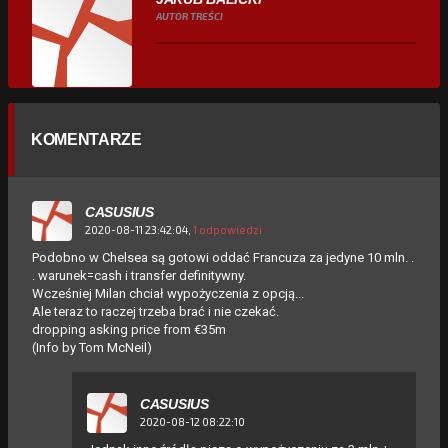
AUTOR TREŚCI
KOMENTARZE
CASUSIUS
2020-08-11 23:42:04,
1 odpowiedzi
Podobno w Chelsea są gotowi oddać Francuza za jedyne 10 mln. .
. warunek=cash i transfer definitywny.
Wcześniej Milan chciał wypożyczenia z opcją...
Ale teraz to raczej trzeba brać i nie czekać.
dropping asking price from €35m
(Info by Tom McNeil)
CASUSIUS
2020-08-12 08:22:10