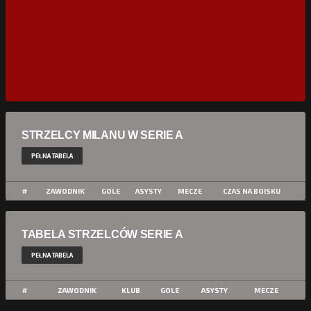
STRZELCY MILANU W SERIE A
PEŁNA TABELA
#
ZAWODNIK
GOLE
ASYSTY
MECZE
CZAS NA BOISKU
TABELA STRZELCÓW SERIE A
PEŁNA TABELA
#
ZAWODNIK
KLUB
GOLE
ASYSTY
MECZE