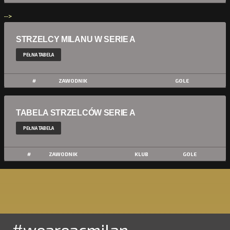
-->
STRZELCY MILANU W SERIE A
PEŁNA TABELA
#
ZAWODNIK
GOLE
TABELA STRZELCÓW SERIE A
PEŁNA TABELA
#
ZAWODNIK
KLUB
GOLE
#weareacmilan