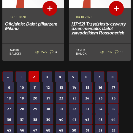
04.10.2020
04.10.2020
Oficjalnie: Dalot piłkarzem
[17:52] Trzydziesty czwarty
Milanu
dzień mercato: Dalot
zawodnikiem Rossonerich
JAKUB
JAKUB
2522
6782
4
10
BALICKI
BALICKI
←
1
2
3
4
5
6
7
8
9
10
11
12
13
14
15
16
17
18
19
20
21
22
23
24
25
26
27
28
29
30
31
32
33
34
35
36
37
38
39
40
41
42
43
44
45
46
47
48
49
50
51
52
53