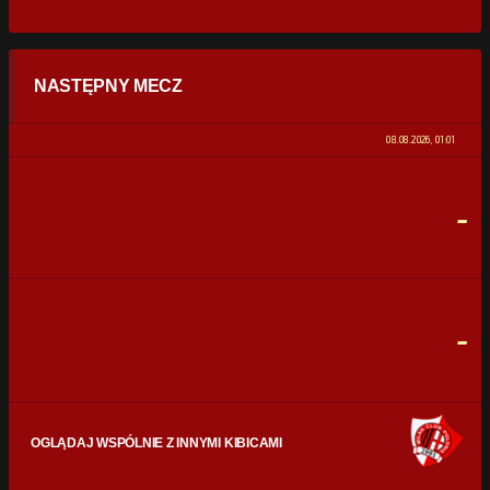
STATYSTYKI
NASTĘPNY MECZ
POSIADANIE PIŁKI
0%
100%
08.08.2026, 01:01
STRZAŁY
0
0
-
CELNE STRZAŁY
0
0
FAULE
0
0
-
OGLĄDAJ WSPÓLNIE Z INNYMI KIBICAMI