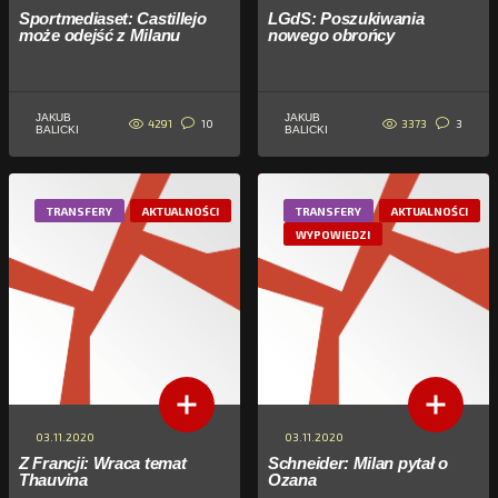
Sportmediaset: Castillejo
LGdS: Poszukiwania
może odejść z Milanu
nowego obrońcy
JAKUB
JAKUB
4291
3373
10
3
BALICKI
BALICKI
TRANSFERY
AKTUALNOŚCI
TRANSFERY
AKTUALNOŚCI
WYPOWIEDZI
03.11.2020
03.11.2020
Z Francji: Wraca temat
Schneider: Milan pytał o
Thauvina
Ozana