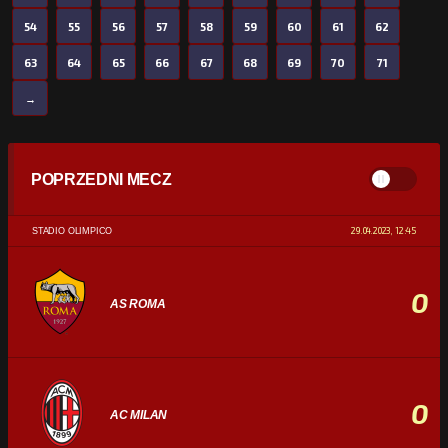
54
55
56
57
58
59
60
61
62
63
64
65
66
67
68
69
70
71
→
POPRZEDNI MECZ
29.04.2023, 12:45
STADIO OLIMPICO
0
AS ROMA
0
AC MILAN