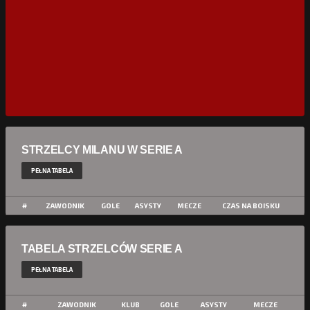
STRZELCY MILANU W SERIE A
PEŁNA TABELA
#
ZAWODNIK
GOLE
ASYSTY
MECZE
CZAS NA BOISKU
TABELA STRZELCÓW SERIE A
PEŁNA TABELA
#
ZAWODNIK
KLUB
GOLE
ASYSTY
MECZE