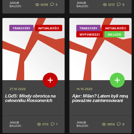
JAKUB
JAKUB
4206
3213
5
0
BALICKI
BALICKI
TRANSFERY
AKTUALNOŚCI
TRANSFERY
AKTUALNOŚCI
WYPOWIEDZI
NA LUZIE
27.10.2020
14.10.2020
LGdS: Młody obrońca na
Ajer: Milan? Latem byli mną
celowniku Rossonerich
poważnie zainteresowani
JAKUB
JAKUB
3713
3856
1
0
BALICKI
BALICKI