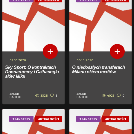
07.10.2020
06.10.2020
Sky Sport: O kontraktach
O niedoszłych transferach
Donnarummy i Calhanoglu
Milanu okiem mediów
słów kilka
JAKUB
JAKUB
3328
4023
3
0
BALICKI
BALICKI
TRANSFERY
AKTUALNOŚCI
TRANSFERY
AKTUALNOŚCI