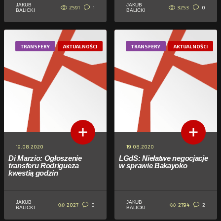
JAKUB
JAKUB
2591
3253
1
0
BALICKI
BALICKI
TRANSFERY
AKTUALNOŚCI
TRANSFERY
AKTUALNOŚCI
19.08.2020
19.08.2020
Di Marzio: Ogłoszenie
LGdS: Niełatwe negocjacje
transferu Rodrigueza
w sprawie Bakayoko
kwestią godzin
JAKUB
JAKUB
2027
2794
0
2
BALICKI
BALICKI