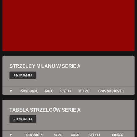
STRZELCY MILANU W SERIE A
PEŁNA TABELA
#
ZAWODNIK
GOLE
ASYSTY
MECZE
CZAS NA BOISKU
TABELA STRZELCÓW SERIE A
PEŁNA TABELA
#
ZAWODNIK
KLUB
GOLE
ASYSTY
MECZE