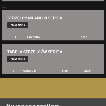
-->
STRZELCY MILANU W SERIE A
PEŁNA TABELA
#
ZAWODNIK
GOLE
TABELA STRZELCÓW SERIE A
PEŁNA TABELA
#
ZAWODNIK
KLUB
GOLE
#weareacmilan