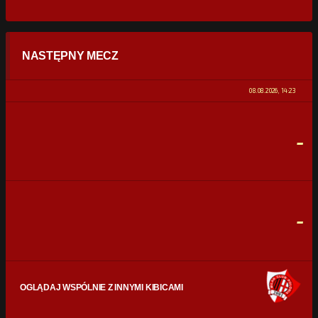
STATYSTYKI
NASTĘPNY MECZ
POSIADANIE PIŁKI
0%
100%
08.08.2026, 14:23
STRZAŁY
0
0
-
CELNE STRZAŁY
0
0
FAULE
0
0
-
OGLĄDAJ WSPÓLNIE Z INNYMI KIBICAMI