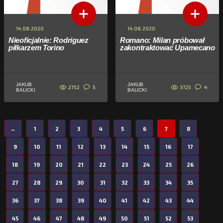
14.08.2020
14.08.2020
Nieoficjalnie: Rodriguez
Romano: Milan próbował
piłkarzem Torino
zakontraktować Upamecano
JAKUB
JAKUB
2752
3725
5
4
BALICKI
BALICKI
←
1
2
3
4
5
6
7
8
9
10
11
12
13
14
15
16
17
18
19
20
21
22
23
24
25
26
27
28
29
30
31
32
33
34
35
36
37
38
39
40
41
42
43
44
45
46
47
48
49
50
51
52
53