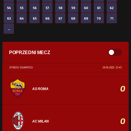
54
55
56
57
58
59
60
61
62
63
64
65
66
67
68
69
70
71
→
POPRZEDNI MECZ
29.04.2023, 12:45
STADIO OLIMPICO
0
AS ROMA
0
AC MILAN