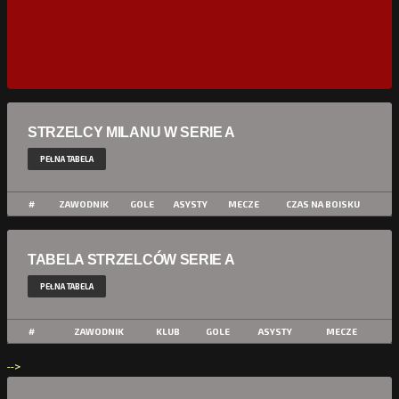
STRZELCY MILANU W SERIE A
PEŁNA TABELA
#
ZAWODNIK
GOLE
ASYSTY
MECZE
CZAS NA BOISKU
TABELA STRZELCÓW SERIE A
PEŁNA TABELA
#
ZAWODNIK
KLUB
GOLE
ASYSTY
MECZE
-->