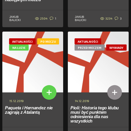
JAKUB
JAKUB
2504
3234
1
3
BALICKI
BALICKI
AKTUALNOŚCI
PO MECZU
AKTUALNOŚCI
NA LUZIE
PRZED MECZEM
WYWIADY
15.12.2019
14.12.2019
Paqueta i Hernandez nie
Pioli: Historia tego klubu
zagrają z Atalantą
musi być punktem
odniesienia dla nas
wszystkich