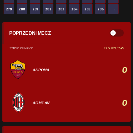
279
280
281
282
283
284
285
286
→
POPRZEDNI MECZ
29.04.2023, 12:45
STADIO OLIMPICO
0
AS ROMA
0
AC MILAN
STATYSTYKI