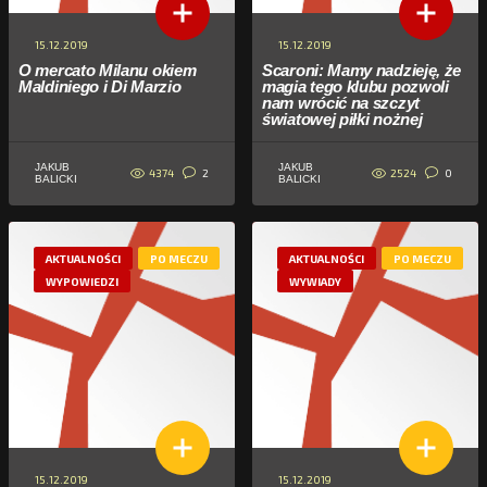
15.12.2019
15.12.2019
O mercato Milanu okiem
Scaroni: Mamy nadzieję, że
Maldiniego i Di Marzio
magia tego klubu pozwoli
nam wrócić na szczyt
światowej piłki nożnej
JAKUB
JAKUB
4374
2524
2
0
BALICKI
BALICKI
AKTUALNOŚCI
PO MECZU
AKTUALNOŚCI
PO MECZU
WYPOWIEDZI
WYWIADY
15.12.2019
15.12.2019