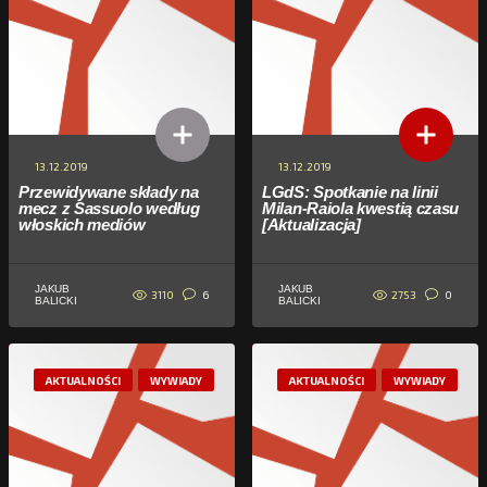
13.12.2019
13.12.2019
Przewidywane składy na
LGdS: Spotkanie na linii
mecz z Sassuolo według
Milan-Raiola kwestią czasu
włoskich mediów
[Aktualizacja]
JAKUB
JAKUB
3110
2753
6
0
BALICKI
BALICKI
AKTUALNOŚCI
WYWIADY
AKTUALNOŚCI
WYWIADY