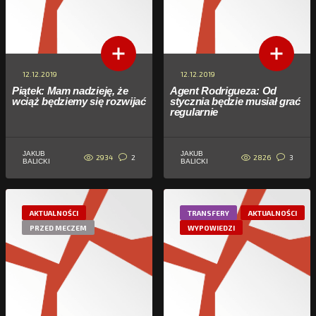
12.12.2019
12.12.2019
Piątek: Mam nadzieję, że
Agent Rodrigueza: Od
wciąż będziemy się rozwijać
stycznia będzie musiał grać
regularnie
JAKUB
JAKUB
2934
2826
2
3
BALICKI
BALICKI
AKTUALNOŚCI
TRANSFERY
AKTUALNOŚCI
PRZED MECZEM
WYPOWIEDZI