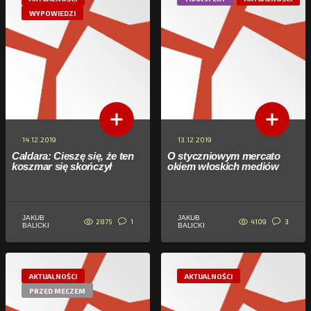
WYPOWIEDZI
14.12.2019
13.12.2019
Caldara: Cieszę się, że ten
O styczniowym mercato
koszmar się skończył
okiem włoskich mediów
JAKUB
JAKUB
2875
4109
1
3
BALICKI
BALICKI
AKTUALNOŚCI
AKTUALNOŚCI
PRZED MECZEM