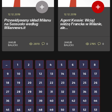
12.12.2019
12.12.2019
Przewidywany skład Milanu
Agent Kessie: Wciąż
na Sassuolo według
widzę Francka w Milanie,
Milannews.it
ale...
JAKUB
JAKUB
2870
2795
0
0
BALICKI
BALICKI
←
1
2
3
4
5
6
7
8
9
10
11
12
13
14
15
16
17
18
19
20
21
22
23
24
25
26
27
28
29
30
31
32
33
34
35
36
37
38
39
40
41
42
43
44
45
46
47
48
49
50
51
52
53