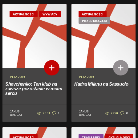
AKTUALNOŚCI
WYWIADY
AKTUALNOŚCI
PRZED MECZEM
14.12.2019
14.12.2019
Shevchenko: Ten klub na
Kadra Milanu na Sassuolo
zawsze pozostanie w moim
sercu
JAKUB
JAKUB
2881
2259
1
0
BALICKI
BALICKI
AKTUALNOŚCI
TRANSFERY
AKTUALNOŚCI