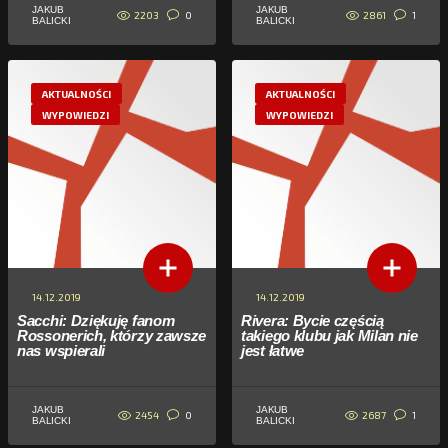
JAKUB
JAKUB
2203
2861
0
1
BALICKI
BALICKI
AKTUALNOŚCI
AKTUALNOŚCI
WYPOWIEDZI
WYPOWIEDZI
14.12.2019
14.12.2019
Sacchi: Dziękuję fanom
Rivera: Bycie częścią
Rossonerich, którzy zawsze
takiego klubu jak Milan nie
nas wspierali
jest łatwe
JAKUB
JAKUB
2454
2687
0
1
BALICKI
BALICKI