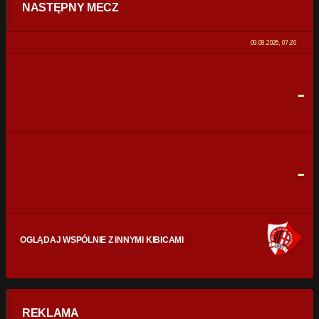
NASTĘPNY MECZ
POSIADANIE PIŁKI
0%
100%
09.08.2026, 07:20
STRZAŁY
0
0
-
CELNE STRZAŁY
0
0
FAULE
0
0
-
OGLĄDAJ WSPÓLNIE Z INNYMI KIBICAMI
REKLAMA