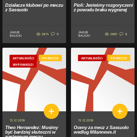
Działacze klubowi po meczu
Pioli: Jesteśmy rozgoryczeni
z Sassuolo
z powodu braku wygranej
JAKUB
JAKUB
2974
2681
0
0
BALICKI
BALICKI
AKTUALNOŚCI
PO MECZU
AKTUALNOŚCI
PO MECZU
WYPOWIEDZI
15.12.2019
15.12.2019
Theo Hernandez: Musimy
Oceny za mecz z Sassuolo
być bardziej skuteczni w
według Milannews.it
następnym meczu