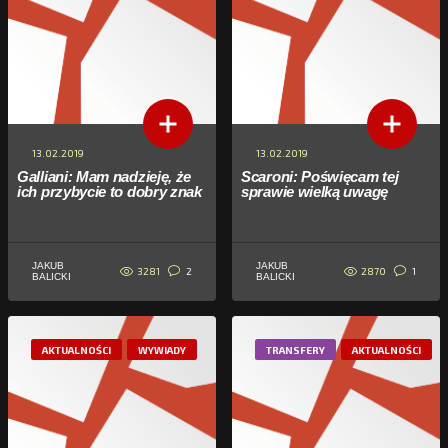
13.02.2019
13.02.2019
Galliani: Mam nadzieję, że
Scaroni: Poświęcam tej
ich przybycie to dobry znak
sprawie wielką uwagę
JAKUB
JAKUB
3281
2870
2
1
BALICKI
BALICKI
AKTUALNOŚCI
WYWIADY
TRANSFERY
AKTUALNOŚCI