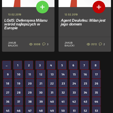
13.02.2019
12.02.2019
LGdS: Defensywa Milanu
Agent Deulofeu: Milan jest
wśród najlepszych w
jego domem
Europie
JAKUB
JAKUB
3008
3572
3
2
BALICKI
BALICKI
←
1
2
3
4
5
6
7
8
9
10
11
12
13
14
15
16
17
18
19
20
21
22
23
24
25
26
27
28
29
30
31
32
33
34
35
36
37
38
39
40
41
42
43
44
45
46
47
48
49
50
51
52
53