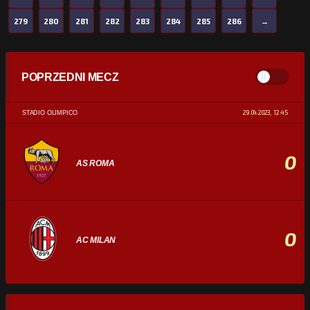
279
280
281
282
283
284
285
286
→
POPRZEDNI MECZ
29.04.2023, 12:45
STADIO OLIMPICO
0
AS ROMA
0
AC MILAN
STATYSTYKI