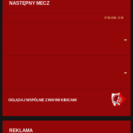
NASTĘPNY MECZ
POSIADANIE PIŁKI
0%
100%
07.08.2026, 12:39
STRZAŁY
0
0
-
CELNE STRZAŁY
0
0
FAULE
0
0
-
OGLĄDAJ WSPÓLNIE Z INNYMI KIBICAMI
REKLAMA