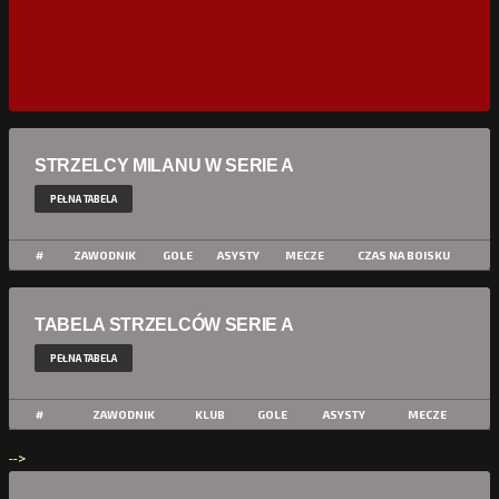
STRZELCY MILANU W SERIE A
PEŁNA TABELA
#
ZAWODNIK
GOLE
ASYSTY
MECZE
CZAS NA BOISKU
TABELA STRZELCÓW SERIE A
PEŁNA TABELA
#
ZAWODNIK
KLUB
GOLE
ASYSTY
MECZE
-->