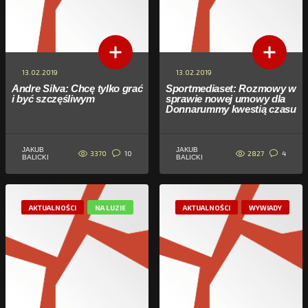
13.02.2019
13.02.2019
Andre Silva: Chcę tylko grać
Sportmediaset: Rozmowy w
i być szczęśliwym
sprawie nowej umowy dla
Donnarummy kwestią czasu
JAKUB
JAKUB
3370
2827
10
4
BALICKI
BALICKI
AKTUALNOŚCI
NA LUZIE
AKTUALNOŚCI
WYWIADY