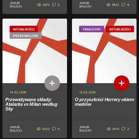
JAKUB
JAKUB
2673
3922
2
6
BALICKI
BALICKI
AKTUALNOŚCI
TRANSFERY
AKTUALNOŚCI
PRZED MECZEM
14.02.2019
13.02.2019
Przewidywane składy:
O przyszłości Herrery okiem
Atalanta vs Milan według
mediów
Sky
JAKUB
JAKUB
3203
3474
4
2
BALICKI
BALICKI