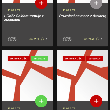
15.02.2019
15.02.2019
LGdS: Caldara trenuje z
Powołani na mecz z Atalantą
zespołem
JAKUB
JAKUB
2519
2444
0
3
BALICKI
BALICKI
AKTUALNOŚCI
NA LUZIE
AKTUALNOŚCI
WYWIADY
15.02.2019
14.02.2019