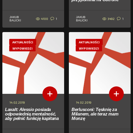
JAKUB
JAKUB
4100
3492
1
1
BALICKI
BALICKI
AKTUALNOŚCI
AKTUALNOŚCI
WYPOWIEDZI
WYPOWIEDZI
14.02.2019
14.02.2019
Laxalt: Alessio posiada
Berlusconi: Tęsknię za
odpowiednią mentalność,
Milanem, ale teraz mam
aby pełnić funkcję kapitana
Monzę