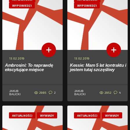
WYPOWIEDZI
WYPOWIEDZI
13.02.2019
13.02.2019
Ambrosini: To naprawdę
Kessie: Mam 5 lat kontraktu i
ekscytujące miejsce
jestem tutaj szczęśliwy
JAKUB
JAKUB
2985
2952
2
4
BALICKI
BALICKI
AKTUALNOŚCI
WYWIADY
AKTUALNOŚCI
WYWIADY