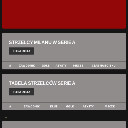
STRZELCY MILANU W SERIE A
PEŁNA TABELA
#
ZAWODNIK
GOLE
ASYSTY
MECZE
CZAS NA BOISKU
TABELA STRZELCÓW SERIE A
PEŁNA TABELA
#
ZAWODNIK
KLUB
GOLE
ASYSTY
MECZE
-->