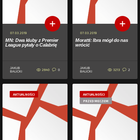
07.03.2019
07.03.2019
MN: Dwa kluby z Premier
Moratti: Ibra mógł do nas
League pytały o Calabrię
wrócić
JAKUB
JAKUB
2640
3213
0
2
BALICKI
BALICKI
AKTUALNOŚCI
AKTUALNOŚCI
PRZED MECZEM