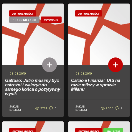
AKTUALNOŚCI
AKTUALNOŚCI
PRZED MECZEM
WYWIADY
08.03.2019
08.03.2019
Gattuso: Jutro musimy być
Calcio e Finanza: TAS na
ostrożni i walczyć do
razie milczy w sprawie
samego końca o pozytywny
Milanu
wynik
JAKUB
JAKUB
2781
2606
0
2
BALICKI
BALICKI
AKTUALNOŚCI
AKTUALNOŚCI
NA LUZIE