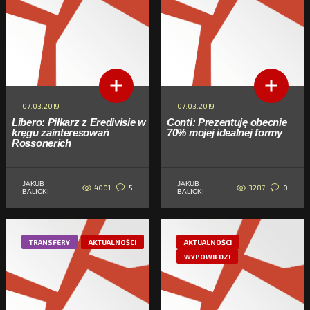
07.03.2019
07.03.2019
Libero: Piłkarz z Eredivisie w
Conti: Prezentuję obecnie
kręgu zainteresowań
70% mojej idealnej formy
Rossonerich
JAKUB
JAKUB
4001
3287
5
0
BALICKI
BALICKI
TRANSFERY
AKTUALNOŚCI
AKTUALNOŚCI
WYPOWIEDZI