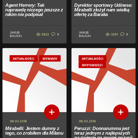
Agent Herrery: Tak
Dyrektor sportowy Udinese:
naprawdę niczego jeszcze z
Mirabelli złożył nam wielką
nikim nie podpisał
ofertę za Baraka
JAKUB
JAKUB
2922
3201
0
0
BALICKI
BALICKI
AKTUALNOŚCI
WYWIADY
AKTUALNOŚCI
WYPOWIEDZI
09.03.2019
09.03.2019
Mirabelli: Jestem dumny z
Peruzzi: Donnarumma jest
tego, co zrobiłem dla Milanu
teraz jednym z najlepszych
na świecie na swojej pozycji