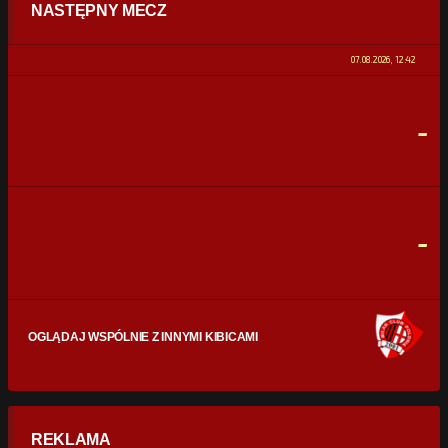
NASTĘPNY MECZ
POSIADANIE PIŁKI
0%
100%
07.08.2026, 12:42
STRZAŁY
0
0
-
CELNE STRZAŁY
0
0
FAULE
0
0
-
OGLĄDAJ WSPÓLNIE Z INNYMI KIBICAMI
REKLAMA