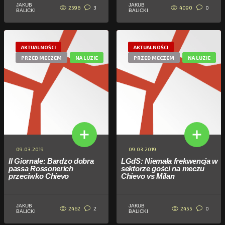
JAKUB
JAKUB
2596
4090
3
0
BALICKI
BALICKI
AKTUALNOŚCI
AKTUALNOŚCI
PRZED MECZEM
NA LUZIE
PRZED MECZEM
NA LUZIE
09.03.2019
09.03.2019
Il Giornale: Bardzo dobra
LGdS: Niemała frekwencja w
passa Rossonerich
sektorze gości na meczu
przeciwko Chievo
Chievo vs Milan
JAKUB
JAKUB
2462
2455
2
0
BALICKI
BALICKI