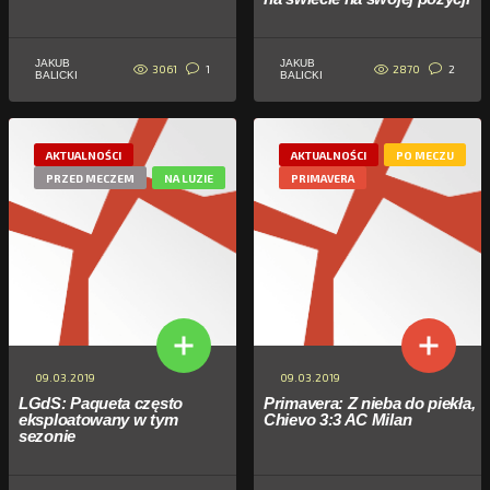
JAKUB
JAKUB
3061
2870
1
2
BALICKI
BALICKI
AKTUALNOŚCI
AKTUALNOŚCI
PO MECZU
PRZED MECZEM
NA LUZIE
PRIMAVERA
09.03.2019
09.03.2019
LGdS: Paqueta często
Primavera: Z nieba do piekła,
eksploatowany w tym
Chievo 3:3 AC Milan
sezonie