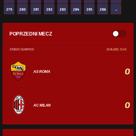
279
280
281
282
283
284
285
286
→
POPRZEDNI MECZ
29.04.2023, 12:45
STADIO OLIMPICO
0
AS ROMA
0
AC MILAN
STATYSTYKI