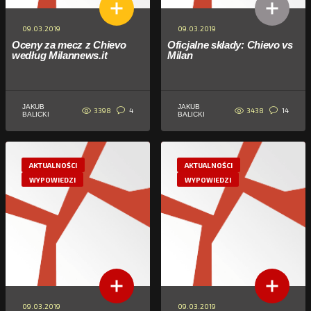
09.03.2019
09.03.2019
Oceny za mecz z Chievo
Oficjalne składy: Chievo vs
według Milannews.it
Milan
JAKUB
JAKUB
3398
3438
4
14
BALICKI
BALICKI
AKTUALNOŚCI
AKTUALNOŚCI
WYPOWIEDZI
WYPOWIEDZI
09.03.2019
09.03.2019