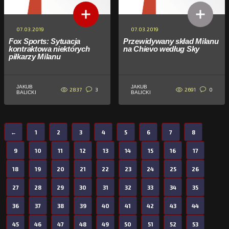
07.03.2019
07.03.2019
Fox Sports: Sytuacja
Przewidywany skład Milanu
kontraktowa niektórych
na Chievo według Sky
piłkarzy Milanu
JAKUB
JAKUB
2837
2691
3
0
BALICKI
BALICKI
←
1
2
3
4
5
6
7
8
9
10
11
12
13
14
15
16
17
18
19
20
21
22
23
24
25
26
27
28
29
30
31
32
33
34
35
36
37
38
39
40
41
42
43
44
45
46
47
48
49
50
51
52
53