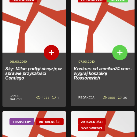
08.03.2019
07.03.2019
Sky: Milan podjął decyzję w
Konkurs od acmilan24.com -
sprawie przyszłości
wygraj koszulkę
Contiego
Rossonerich
JAKUB
4028
3678
1
20
REDAKCJA
BALICKI
TRANSFERY
AKTUALNOŚCI
AKTUALNOŚCI
WYPOWIEDZI