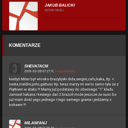
JAKUB BALICKI
AUTOR TREŚCI
KOMENTARZE
SHEVA7ACM
2019-03-08 07:27:11,
0 odpowiedzi
kiedyś Milan był włosko-brazylijski dida,sergini,cafu,kaka, itp. +
nesta,maldini,pirlo,gattuso itp. teraz marzy mi sie to samo tyle ze z
Piątkiem w ataku !!! Mamy już podstawy do obecnego "1" kladu
zamiast hakana i kesiego dać 2 brazoli może jeszcze za suso bo
już mam dość jego jednego i tego samego grania i jedziemy z
koksem !!!
MILANFANJ
2019-03-08 12:29:20,
1 odpowiedzi