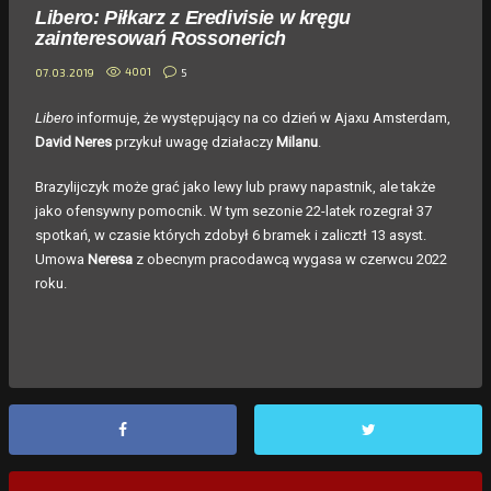
Libero: Piłkarz z Eredivisie w kręgu
zainteresowań Rossonerich
4001
5
07.03.2019
Libero
informuje, że występujący na co dzień w Ajaxu Amsterdam,
David Neres
przykuł uwagę działaczy
Milanu
.
Brazylijczyk może grać jako lewy lub prawy napastnik, ale także
jako ofensywny pomocnik. W tym sezonie 22-latek rozegrał 37
spotkań, w czasie których zdobył 6 bramek i zalicztł 13 asyst.
Umowa
Neresa
z obecnym pracodawcą wygasa w czerwcu 2022
roku.