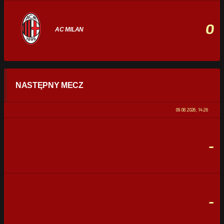
0
AC MILAN
STATYSTYKI
NASTĘPNY MECZ
POSIADANIE PIŁKI
0%
100%
09.08.2026, 14:26
STRZAŁY
0
0
-
CELNE STRZAŁY
0
0
FAULE
0
0
-