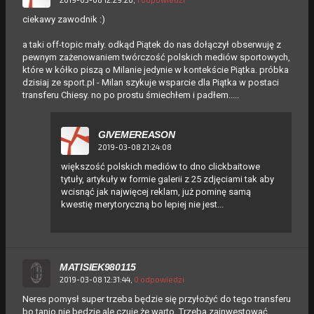
ciekawy zawodnik :)
a taki off-topic mały. odkąd Piątek do nas dołączył obserwuję z
pewnym zażenowaniem twórczość polskich mediów sportowych,
które w kółko piszą o Milanie jedynie w kontekście Piątka. próbka
dzisiaj ze sport.pl - Milan szykuje wsparcie dla Piątka w postaci
transferu Chiesy. no po prostu śmiechłem i padłem.....
GIVEMEREASON
2019-03-08 21:24:08
większość polskich mediów to dno clickbaitowe
tytuły, artykuły w formie galerii z 25 zdjęciami tak aby
wcisnąć jak najwięcej reklam, już pominę samą
kwestię merytoryczną bo lepiej nie jest...
MATISIEK980115
2019-03-08 12:31:44,
0 odpowiedzi
Neres pomysł super trzeba będzie się przyłożyć do tego transferu
bo tanio nie będzie ale czuje że warto. Trzeba zainwestować