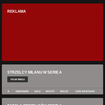
REKLAMA
STRZELCY MILANU W SERIE A
PEŁNA TABELA
#
ZAWODNIK
GOLE
ASYSTY
MECZE
CZAS NA BOISKU