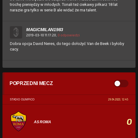
trochę pieniędzy w młodych. Tonali też ciekawy piłkarz 18 lat
narazie gra tylko w serie B ale widać że ma talent.
MAGICMILAN1983
2019-03-10 11:17:20,
0 odpowiedzi
Dobra opcja David Neres, do tego dołożyć Van de Beek i byłoby
cacy.
POPRZEDNI MECZ
29.04.2023, 12:45
STADIO OLIMPICO
0
AS ROMA