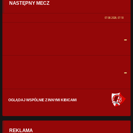
NASTĘPNY MECZ
POSIADANIE PIŁKI
0%
100%
07.08.2026, 07:10
STRZAŁY
0
0
-
CELNE STRZAŁY
0
0
FAULE
0
0
-
OGLĄDAJ WSPÓLNIE Z INNYMI KIBICAMI
REKLAMA