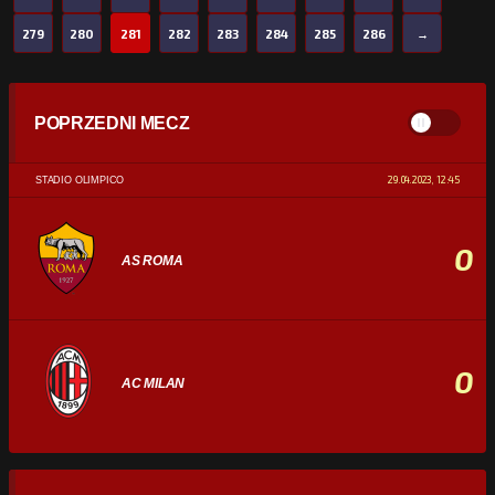
279
280
281
282
283
284
285
286
→
POPRZEDNI MECZ
29.04.2023, 12:45
STADIO OLIMPICO
0
AS ROMA
0
AC MILAN
STATYSTYKI