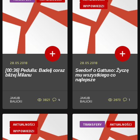
WYPOWIEDZI
28.05.2018
28.05.2018
[00:36] Pedulla: Badelj coraz
Seedorf o Gattuso: Życzę
bliżej Milanu
mu wszystkiego co
najlepsze
JAKUB
JAKUB
3821
2673
4
1
BALICKI
BALICKI
AKTUALNOŚCI
TRANSFERY
AKTUALNOŚCI
WYPOWIEDZI