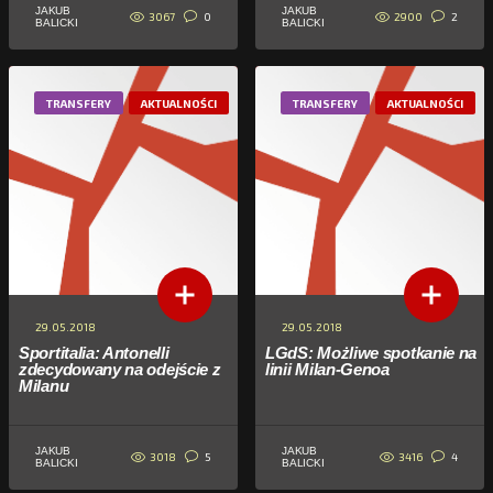
JAKUB
JAKUB
3067
2900
0
2
BALICKI
BALICKI
TRANSFERY
AKTUALNOŚCI
TRANSFERY
AKTUALNOŚCI
29.05.2018
29.05.2018
Sportitalia: Antonelli
LGdS: Możliwe spotkanie na
zdecydowany na odejście z
linii Milan-Genoa
Milanu
JAKUB
JAKUB
3018
3416
5
4
BALICKI
BALICKI