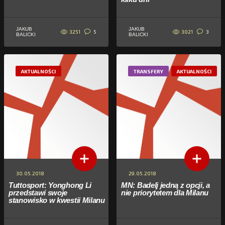
JAKUB
JAKUB
3251
3021
5
3
BALICKI
BALICKI
AKTUALNOŚCI
TRANSFERY
AKTUALNOŚCI
30.05.2018
29.05.2018
Tuttosport: Yonghong Li
MN: Badelj jedną z opcji, a
przedstawi swoje
nie priorytetem dla Milanu
stanowisko w kwestii Milanu