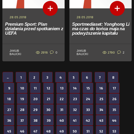
28.05.2018
28.05.2018
Premium Sport: Plan
Sportmediaset: Yonghong Li
działania przed spotkaniem z
ma czas do końca maja na
UEFA
podwyższenie kapitału
JAKUB
JAKUB
2916
2790
0
2
BALICKI
BALICKI
←
1
2
3
4
5
6
7
8
9
10
11
12
13
14
15
16
17
18
19
20
21
22
23
24
25
26
27
28
29
30
31
32
33
34
35
36
37
38
39
40
41
42
43
44
45
46
47
48
49
50
51
52
53