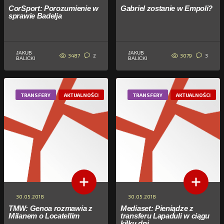
CorSport: Porozumienie w
Gabriel zostanie w Empoli?
sprawie Badelja
JAKUB
JAKUB
3487
3079
2
3
BALICKI
BALICKI
TRANSFERY
AKTUALNOŚCI
TRANSFERY
AKTUALNOŚCI
30.05.2018
30.05.2018
TMW: Genoa rozmawia z
Mediaset: Pieniądze z
Milanem o Locatellim
transferu Lapaduli w ciągu
kilku dni