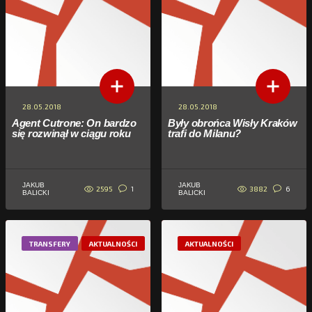
28.05.2018
28.05.2018
Agent Cutrone: On bardzo
Były obrońca Wisły Kraków
się rozwinął w ciągu roku
trafi do Milanu?
JAKUB
JAKUB
2595
3882
1
6
BALICKI
BALICKI
TRANSFERY
AKTUALNOŚCI
AKTUALNOŚCI