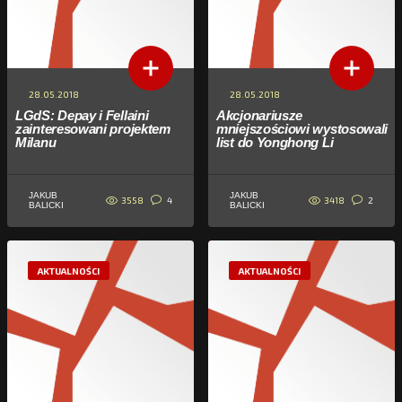
28.05.2018
28.05.2018
LGdS: Depay i Fellaini
Akcjonariusze
zainteresowani projektem
mniejszościowi wystosowali
Milanu
list do Yonghong Li
JAKUB
JAKUB
3558
3418
4
2
BALICKI
BALICKI
AKTUALNOŚCI
AKTUALNOŚCI