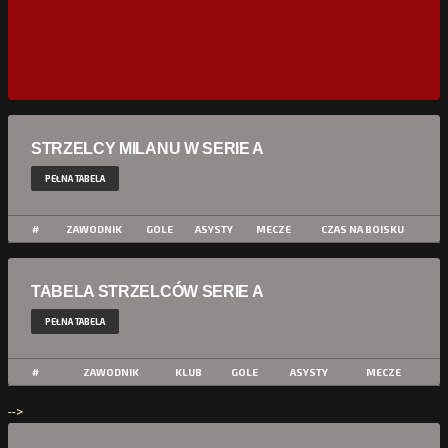
STRZELCY MILANU W SERIE A
PEŁNA TABELA
#
ZAWODNIK
GOLE
ASYSTY
MECZE
CZAS NA BOISKU
TABELA STRZELCÓW SERIE A
PEŁNA TABELA
#
ZAWODNIK
KLUB
GOLE
ASYSTY
MECZE
-->