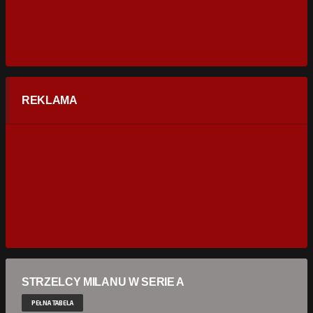
REKLAMA
STRZELCY MILANU W SERIE A
PEŁNA TABELA