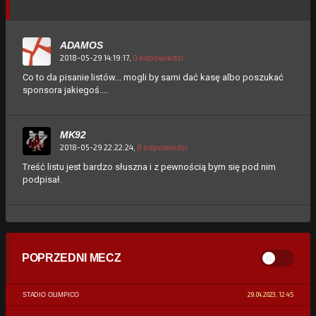
ADAMOS
2018-05-29 14:19:17,
0 odpowiedzi
Co to da pisanie listów... mogli by sami dać kasę albo poszukać
sponsora jakiegoś....
MK92
2018-05-29 22:22:24,
0 odpowiedzi
Treść listu jest bardzo słuszna i z pewnością bym się pod nim
podpisał.
POPRZEDNI MECZ
29.04.2023, 12:45
STADIO OLIMPICO