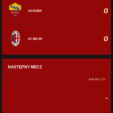
0
AS ROMA
0
AC MILAN
STATYSTYKI
NASTĘPNY MECZ
POSIADANIE PIŁKI
0%
100%
09.08.2026, 11:53
STRZAŁY
0
0
-
CELNE STRZAŁY
0
0