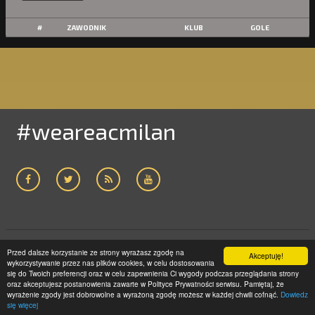
#
ZAWODNIK
KLUB
GOLE
#weareacmilan
Przed dalsze korzystanie ze strony wyrażasz zgodę na
ACMILAN24.COM
2005-2019 | WSZELKIE PRAWA ZASTRZEŻONE
Akceptuję!
wykorzystywanie przez nas plików cookies, w celu dostosowania
STRONA GŁÓWNA
POLITYKA PRYWATNOŚCI
KONTAKT
się do Twoich preferencji oraz w celu zapewnienia Ci wygody podczas przeglądania strony
oraz akceptujesz postanowienia zawarte w Polityce Prywatności serwisu. Pamiętaj, że
LICEUM GNIEZNO
wyrażenie zgody jest dobrowolne a wyrażoną zgodę możesz w każdej chwili cofnąć.
Dowiedz
się więcej