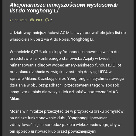
Akcjonariusze mniejszościowi wystosowali
list do Yonghong Li
3419
2
28.05.2018
Udziałowcy mniejszościowi AC Milan wystosowali oficjalny list do
właściciela klubu z via Aldo Rossi,
Yonghong
Li
.
Właściciele 0,07 % akcji ekipy Rossonerich nawołują w nim do
przedstawienia konkretnego stanowiska Azjaty w kwestii
refinansowania długów wobec amerykańskiego funduszu Elliot
oraz planu działania w związku z ostatnią decyzją UEFA w
sprawie Milanu. Oczekują oni od Yonghong Li natychmiastowego
działania w obu przypadkach i przedstawienia tego w sposób
jasny i zrozumiały dla wszystkich członków społeczności AC
Milan.
Można w nim także przeczytać, że w przypadku braku pomysłów
na dalsze funkcjonowanie klubu,
Yonghong
Li
powinien
zdecydować się na sprzedaż pakietu większościowego, aby w
ten sposób uratować klub przed poważniejszymi