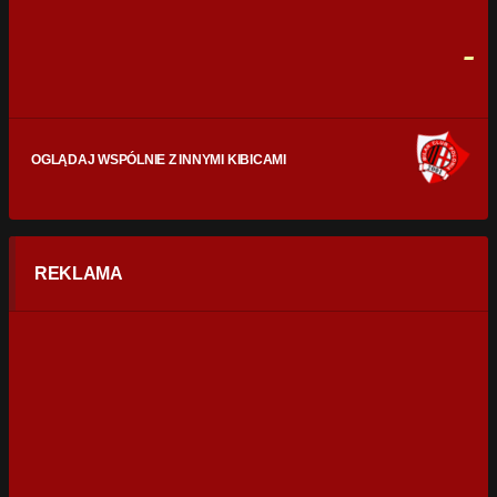
FAULE
0
0
-
OGLĄDAJ WSPÓLNIE Z INNYMI KIBICAMI
REKLAMA