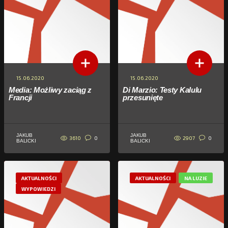
15.06.2020
15.06.2020
Media: Możliwy zaciąg z
Di Marzio: Testy Kalulu
Francji
przesunięte
JAKUB
JAKUB
3610
2907
0
0
BALICKI
BALICKI
AKTUALNOŚCI
AKTUALNOŚCI
NA LUZIE
WYPOWIEDZI