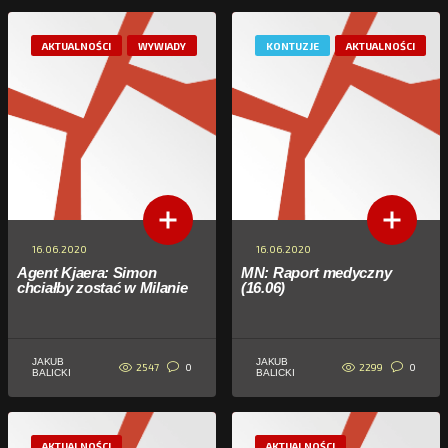
AKTUALNOŚCI
WYWIADY
KONTUZJE
AKTUALNOŚCI
16.06.2020
16.06.2020
Agent Kjaera: Simon
MN: Raport medyczny
chciałby zostać w Milanie
(16.06)
JAKUB
JAKUB
2547
2299
0
0
BALICKI
BALICKI
AKTUALNOŚCI
AKTUALNOŚCI