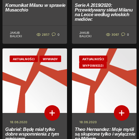
Komunikat Milanu w sprawie
Serie A 2019/2020:
Musacchio
Przewidywany skład Milanu
na Lecce według włoskich
mediów:
JAKUB
JAKUB
2857
3067
0
0
BALICKI
BALICKI
AKTUALNOŚCI
WYWIADY
AKTUALNOŚCI
WYPOWIEDZI
18.06.2020
18.06.2020
Gabriel: Będę miał tylko
Theo Hernandez: Moje myśli
dobre wspomnienia z tym
są skupione tylko i wyłącznie
miejscem
na Milanie