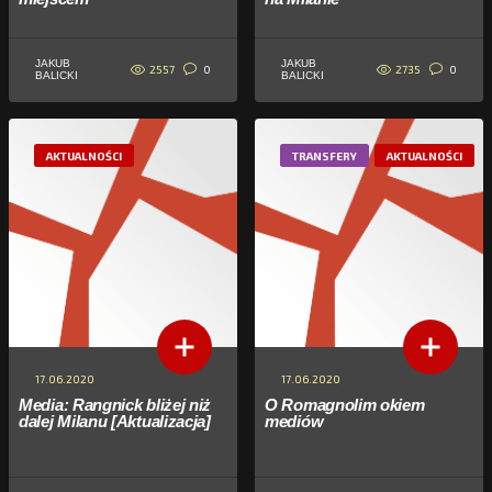
JAKUB
JAKUB
2557
2735
0
0
BALICKI
BALICKI
AKTUALNOŚCI
TRANSFERY
AKTUALNOŚCI
17.06.2020
17.06.2020
Media: Rangnick bliżej niż
O Romagnolim okiem
dalej Milanu [Aktualizacja]
mediów