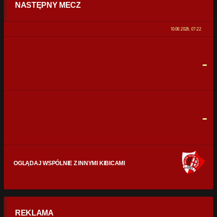
NASTĘPNY MECZ
POSIADANIE PIŁKI
0%
100%
10.08.2026, 07:22
STRZAŁY
0
0
-
CELNE STRZAŁY
0
0
FAULE
0
0
-
OGLĄDAJ WSPÓLNIE Z INNYMI KIBICAMI
REKLAMA