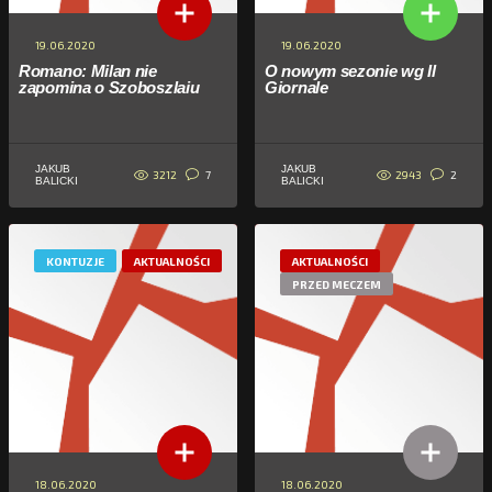
19.06.2020
19.06.2020
Romano: Milan nie
O nowym sezonie wg Il
zapomina o Szoboszlaiu
Giornale
JAKUB
JAKUB
3212
2943
7
2
BALICKI
BALICKI
KONTUZJE
AKTUALNOŚCI
AKTUALNOŚCI
PRZED MECZEM
18.06.2020
18.06.2020