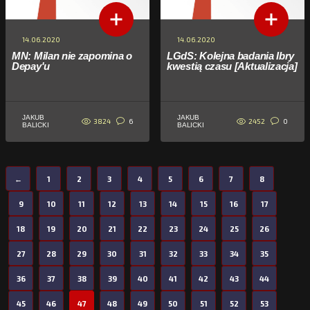
14.06.2020
14.06.2020
MN: Milan nie zapomina o
LGdS: Kolejna badania Ibry
Depay'u
kwestią czasu [Aktualizacja]
JAKUB
JAKUB
3824
2452
6
0
BALICKI
BALICKI
←
1
2
3
4
5
6
7
8
9
10
11
12
13
14
15
16
17
18
19
20
21
22
23
24
25
26
27
28
29
30
31
32
33
34
35
36
37
38
39
40
41
42
43
44
45
46
47
48
49
50
51
52
53