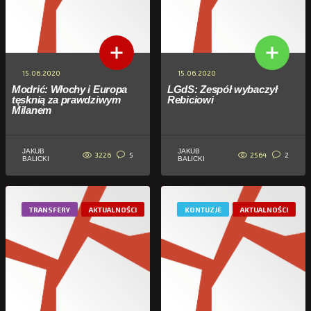
15.06.2020
15.06.2020
Modrić: Włochy i Europa
LGdS: Zespół wybaczył
tęsknią za prawdziwym
Rebiciowi
Milanem
JAKUB
JAKUB
3226
2564
5
2
BALICKI
BALICKI
TRANSFERY
AKTUALNOŚCI
KONTUZJE
AKTUALNOŚCI