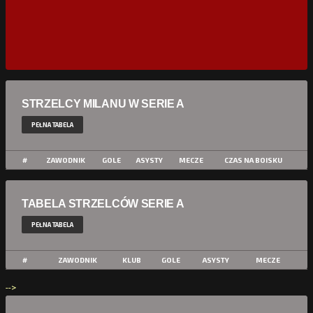
STRZELCY MILANU W SERIE A
PEŁNA TABELA
#
ZAWODNIK
GOLE
ASYSTY
MECZE
CZAS NA BOISKU
TABELA STRZELCÓW SERIE A
PEŁNA TABELA
#
ZAWODNIK
KLUB
GOLE
ASYSTY
MECZE
-->