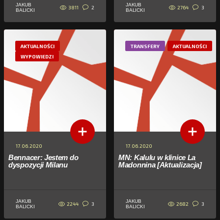
JAKUB
JAKUB
3811
2764
2
3
BALICKI
BALICKI
AKTUALNOŚCI
TRANSFERY
AKTUALNOŚCI
WYPOWIEDZI
17.06.2020
17.06.2020
Bennacer: Jestem do
MN: Kalulu w klinice La
dyspozycji Milanu
Madonnina [Aktualizacja]
JAKUB
JAKUB
2244
2682
3
3
BALICKI
BALICKI