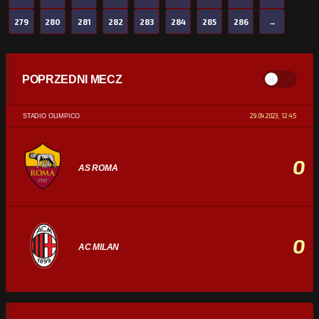
279
280
281
282
283
284
285
286
→
POPRZEDNI MECZ
29.04.2023, 12:45
STADIO OLIMPICO
0
AS ROMA
0
AC MILAN
STATYSTYKI