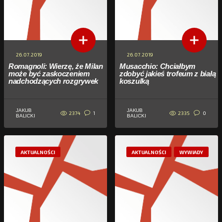
26.07.2019
26.07.2019
Romagnoli: Wierzę, że Milan
Musacchio: Chciałbym
może być zaskoczeniem
zdobyć jakieś trofeum z białą
nadchodzących rozgrywek
koszulką
JAKUB
JAKUB
2374
2335
1
0
BALICKI
BALICKI
AKTUALNOŚCI
AKTUALNOŚCI
WYWIADY