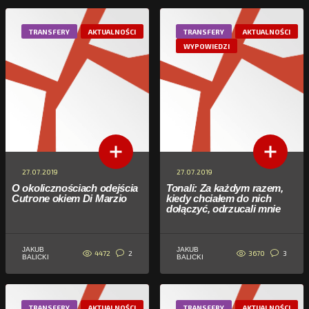
TRANSFERY
AKTUALNOŚCI
TRANSFERY
AKTUALNOŚCI
WYPOWIEDZI
27.07.2019
27.07.2019
O okolicznościach odejścia
Tonali: Za każdym razem,
Cutrone okiem Di Marzio
kiedy chciałem do nich
dołączyć, odrzucali mnie
JAKUB
JAKUB
4472
3670
2
3
BALICKI
BALICKI
TRANSFERY
AKTUALNOŚCI
TRANSFERY
AKTUALNOŚCI