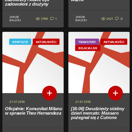
zadowoleni z drużyny
JAKUB
JAKUB
2796
2421
1
0
BALICKI
BALICKI
KONTUZJE
AKTUALNOŚCI
TRANSFERY
AKTUALNOŚCI
RELACJA LIVE
27.07.2019
27.07.2019
Oficjalnie: Komunikat Milanu
[16:06] Dwudziesty siódmy
w sprawie Theo Hernandeza
dzień mercato: Massaro
pożegnał się z Cutrone