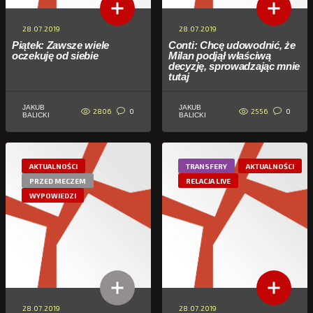
28.07.2019
28.07.2019
Piątek: Zawsze wiele
Conti: Chcę udowodnić, że
oczekuję od siebie
Milan podjął właściwą
decyzję, sprowadzając mnie
tutaj
JAKUB
JAKUB
2806
2556
0
0
BALICKI
BALICKI
AKTUALNOŚCI
TRANSFERY
AKTUALNOŚCI
PRZED MECZEM
RELACJA LIVE
WYPOWIEDZI
28.07.2019
28.07.2019