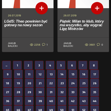
26.07.2019
26.07.2019
LGdS: Theo powinien być
Piątek: Milan to klub, który
gotowy na nowy sezon
ma wszystko, aby wygrać
Ligę Mistrzów
JAKUB
JAKUB
2256
3601
1
0
BALICKI
BALICKI
←
1
2
3
4
5
6
7
8
9
10
11
12
13
14
15
16
17
18
19
20
21
22
23
24
25
26
27
28
29
30
31
32
33
34
35
36
37
38
39
40
41
42
43
44
45
46
47
48
49
50
51
52
53