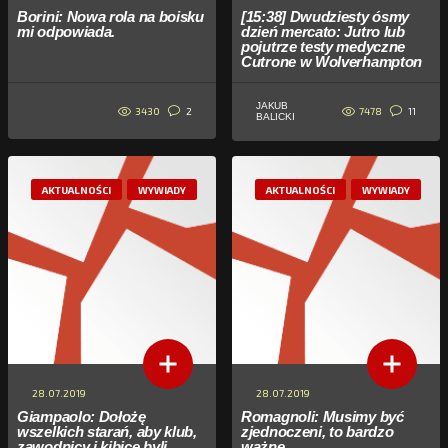
Borini: Nowa rola na boisku
[15:38] Dwudziesty ósmy
mi odpowiada.
dzień mercato: Jutro lub
pojutrze testy medyczne
Cutrone w Wolverhampton
JAKUB
3430
7478
2
11
BALICKI
AKTUALNOŚCI
WYWIADY
AKTUALNOŚCI
WYWIADY
28.07.2019
28.07.2019
Giampaolo: Dołożę
Romagnoli: Musimy być
wszelkich starań, aby klub,
zjednoczeni, to bardzo
zawodnicy i kibice byli
ważne