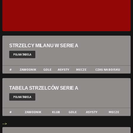
STRZELCY MILANU W SERIE A
PEŁNA TABELA
#
ZAWODNIK
GOLE
ASYSTY
MECZE
CZAS NA BOISKU
TABELA STRZELCÓW SERIE A
PEŁNA TABELA
#
ZAWODNIK
KLUB
GOLE
ASYSTY
MECZE
-->