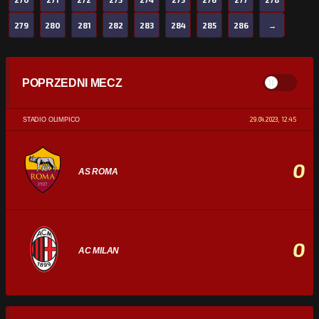
279
280
281
282
283
284
285
286
→
POPRZEDNI MECZ
29.04.2023, 12:45
STADIO OLIMPICO
0
AS ROMA
0
AC MILAN
STATYSTYKI