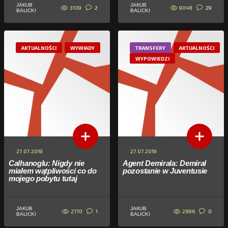
JAKUB
JAKUB
3109
9048
2
29
BALICKI
BALICKI
AKTUALNOŚCI
WYWIADY
TRANSFERY
AKTUALNOŚCI
WYPOWIEDZI
27.07.2019
27.07.2019
Calhanoglu: Nigdy nie
Agent Demirala: Demiral
miałem wątpliwości co do
pozostanie w Juventusie
mojego pobytu tutaj
JAKUB
JAKUB
2770
2896
1
0
BALICKI
BALICKI