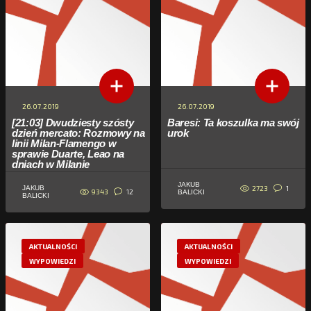
26.07.2019
26.07.2019
[21:03] Dwudziesty szósty
Baresi: Ta koszulka ma swój
dzień mercato: Rozmowy na
urok
linii Milan-Flamengo w
sprawie Duarte, Leao na
dniach w Milanie
JAKUB
2723
1
JAKUB
9343
12
BALICKI
BALICKI
AKTUALNOŚCI
AKTUALNOŚCI
WYPOWIEDZI
WYPOWIEDZI