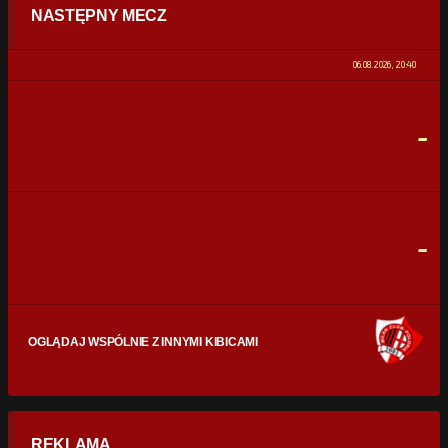
NASTĘPNY MECZ
POSIADANIE PIŁKI
0%
100%
06.08.2026, 20:40
STRZAŁY
0
0
-
CELNE STRZAŁY
0
0
FAULE
0
0
-
OGLĄDAJ WSPÓLNIE Z INNYMI KIBICAMI
REKLAMA