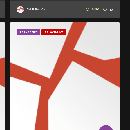
5486
10
JAKUB BALICKI
TRANSFERY
RELACJA LIVE