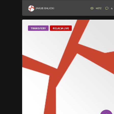
4672
4
JAKUB BALICKI
TRANSFERY
RELACJA LIVE