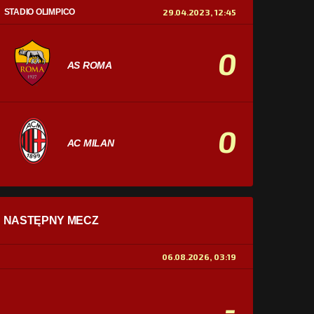
STADIO OLIMPICO
29.04.2023, 12:45
0
AS ROMA
0
AC MILAN
STATYSTYKI
NASTĘPNY MECZ
POSIADANIE PIŁKI
0%
100%
06.08.2026, 03:19
STRZAŁY
0
0
-