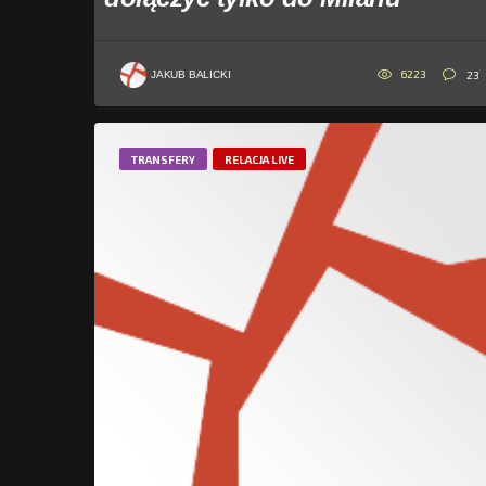
6223
23
JAKUB BALICKI
TRANSFERY
RELACJA LIVE