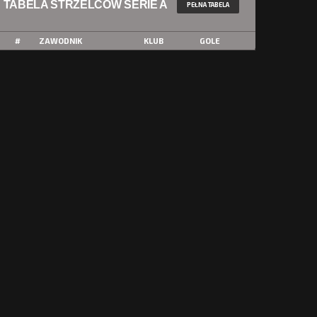
TABELA STRZELCÓW SERIE A
PEŁNA TABELA
#
ZAWODNIK
KLUB
GOLE