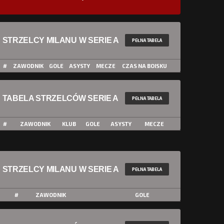
STRZELCY MILANU W SERIE A
PEŁNA TABELA
#
ZAWODNIK
GOLE
ASYSTY
MECZE
CZAS NA BOISKU
TABELA STRZELCÓW SERIE A
PEŁNA TABELA
#
ZAWODNIK
KLUB
GOLE
ASYSTY
MECZE
STRZELCY MILANU W SERIE A
PEŁNA TABELA
#
ZAWODNIK
GOLE