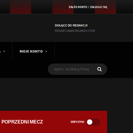
ZAŁÓŻ KONTO
/
ZALOGUJ SIĘ
DOŁĄCZ DO REDAKCJI
REDAKCJA@ACMILAN24.COM
A
MOJE KONTO
POPRZEDNI MECZ
STATYSTYKI