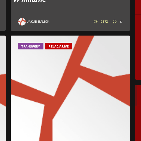
6872
17
JAKUB BALICKI
TRANSFERY
RELACJA LIVE