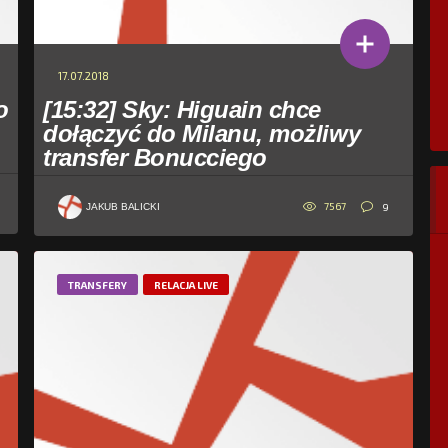
17.07.2018
o
[15:32] Sky: Higuain chce
dołączyć do Milanu, możliwy
transfer Bonucciego
7567
9
JAKUB BALICKI
TRANSFERY
RELACJA LIVE