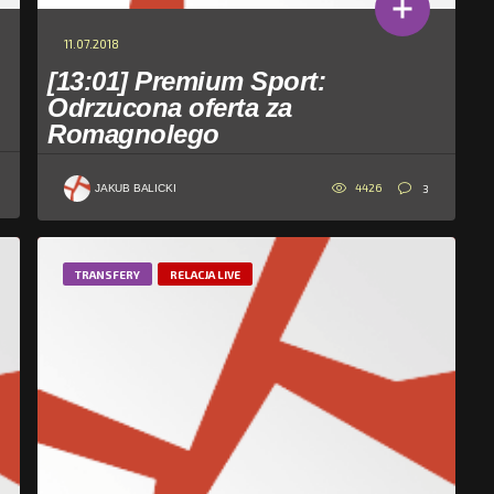
11.07.2018
[13:01] Premium Sport:
Odrzucona oferta za
Romagnolego
4426
3
JAKUB BALICKI
TRANSFERY
RELACJA LIVE