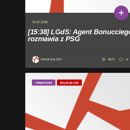
18.07.2018
[15:38] LGdS: Agent Bonuccieg
rozmawia z PSG
6907
17
JAKUB BALICKI
TRANSFERY
RELACJA LIVE