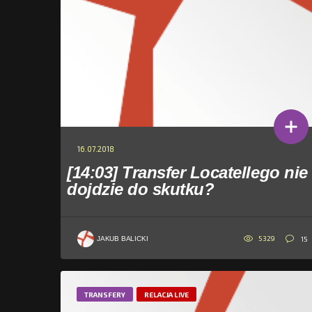
16.07.2018
[14:03] Transfer Locatellego nie
dojdzie do skutku?
5329
15
JAKUB BALICKI
TRANSFERY
RELACJA LIVE