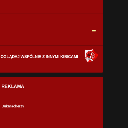
CELNE STRZAŁY
0
0
FAULE
-
0
0
OGLĄDAJ WSPÓLNIE Z INNYMI KIBICAMI
REKLAMA
Bukmacherzy