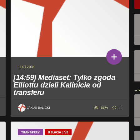
15.07.2018
[14:59] Mediaset: Tylko zgoda
Elliottu dzieli Kalinicia od
-->
transferu
6274
8
JAKUB BALICKI
TRANSFERY
RELACJA LIVE