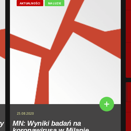
AKTUALNOŚCI
NA LUZIE
25.08.2020
ry
MN: Wyniki badań na
koronawirusa w Milanie