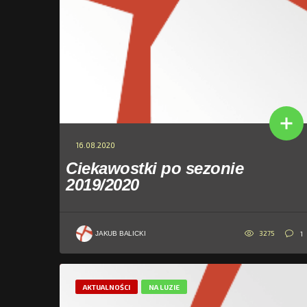
16.08.2020
Ciekawostki po sezonie
2019/2020
3275
1
JAKUB BALICKI
AKTUALNOŚCI
NA LUZIE