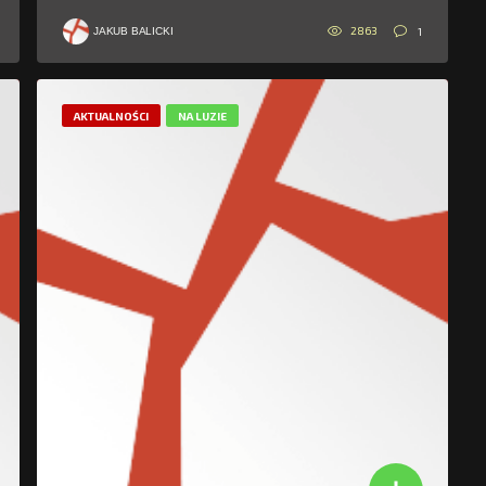
2863
1
JAKUB BALICKI
AKTUALNOŚCI
NA LUZIE