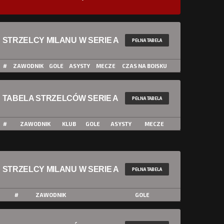
STRZELCY MILANU W SERIE A
PEŁNA TABELA
#
ZAWODNIK
GOLE
ASYSTY
MECZE
CZAS NA BOISKU
TABELA STRZELCÓW SERIE A
PEŁNA TABELA
#
ZAWODNIK
KLUB
GOLE
ASYSTY
MECZE
STRZELCY MILANU W SERIE A
PEŁNA TABELA
#
ZAWODNIK
GOLE