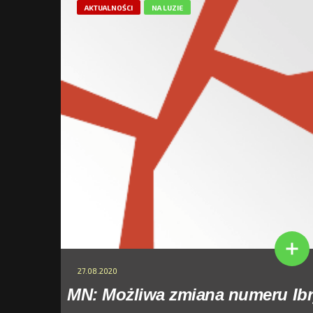
AKTUALNOŚCI
NA LUZIE
27.08.2020
MN: Możliwa zmiana numeru Ib