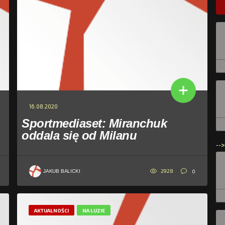
16.08.2020
Sportmediaset: Miranchuk
oddala się od Milanu
-->
2928
0
JAKUB BALICKI
AKTUALNOŚCI
NA LUZIE