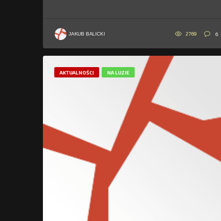
2769
6
JAKUB BALICKI
AKTUALNOŚCI
NA LUZIE