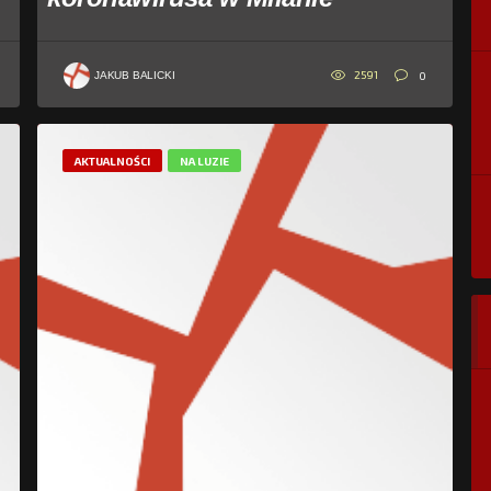
2591
0
JAKUB BALICKI
AKTUALNOŚCI
NA LUZIE