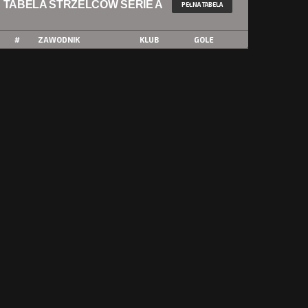
TABELA STRZELCÓW SERIE A
PEŁNA TABELA
#
ZAWODNIK
KLUB
GOLE