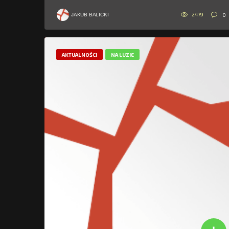
2479
0
JAKUB BALICKI
AKTUALNOŚCI
NA LUZIE