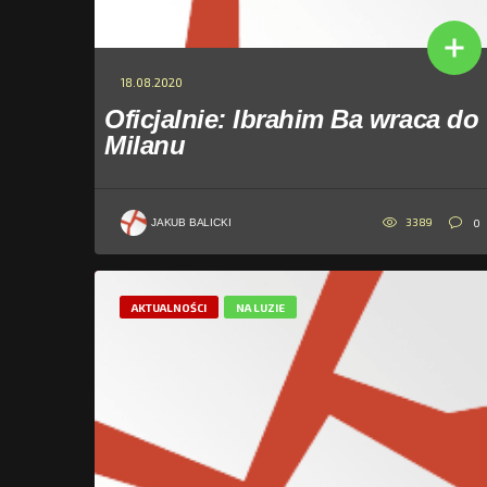
18.08.2020
Oficjalnie: Ibrahim Ba wraca do
Milanu
3389
0
JAKUB BALICKI
AKTUALNOŚCI
NA LUZIE