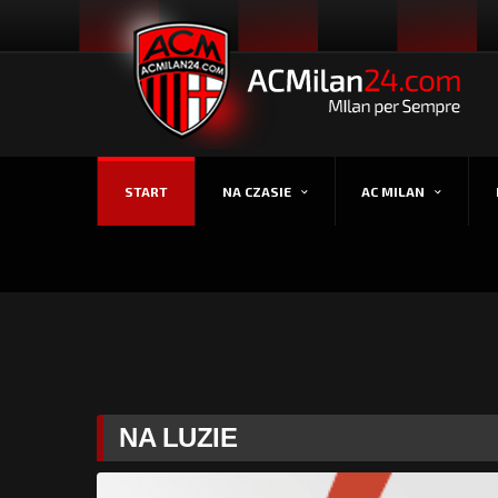
START
NA CZASIE
AC MILAN
NA LUZIE