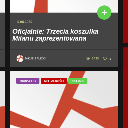
17.08.2020
Oficjalnie: Trzecia koszulka
Milanu zaprezentowana
3423
3
JAKUB BALICKI
TRANSFERY
AKTUALNOŚCI
NA LUZIE