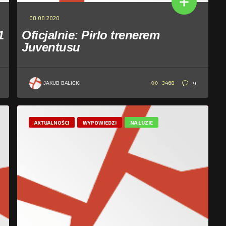
08.08.2020
1
Oficjalnie: Pirlo trenerem
Juventusu
3468
9
JAKUB BALICKI
AKTUALNOŚCI
WYPOWIEDZI
NA LUZIE