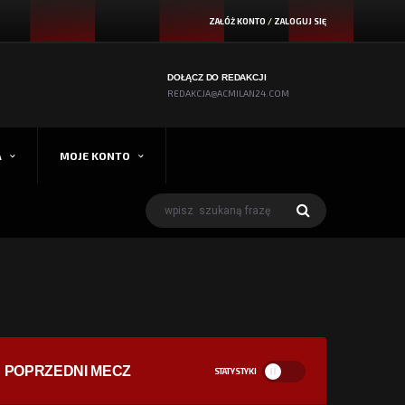
ZAŁÓŻ KONTO
/
ZALOGUJ SIĘ
DOŁĄCZ DO REDAKCJI
REDAKCJA@ACMILAN24.COM
A
MOJE KONTO
POPRZEDNI MECZ
STATYSTYKI