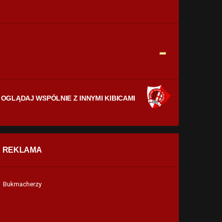
CELNE STRZAŁY
0
0
FAULE
-
0
0
OGLĄDAJ WSPÓLNIE Z INNYMI KIBICAMI
REKLAMA
Bukmacherzy