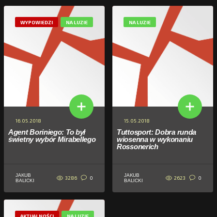
WYPOWIEDZI
NA LUZIE
NA LUZIE
16.05.2018
15.05.2018
Agent Boriniego: To był
Tuttosport: Dobra runda
świetny wybór Mirabellego
wiosenna w wykonaniu
Rossonerich
JAKUB
JAKUB
3286
2623
0
0
BALICKI
BALICKI
AKTUALNOŚCI
NA LUZIE