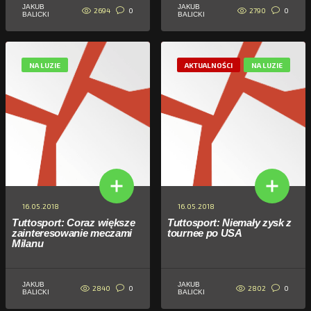
JAKUB
JAKUB
2694
2790
0
0
BALICKI
BALICKI
NA LUZIE
AKTUALNOŚCI
NA LUZIE
16.05.2018
16.05.2018
Tuttosport: Coraz większe
Tuttosport: Niemały zysk z
zainteresowanie meczami
tournee po USA
Milanu
JAKUB
JAKUB
2840
2802
0
0
BALICKI
BALICKI