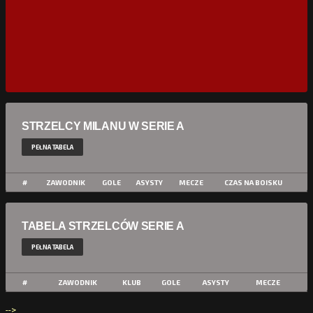
STRZELCY MILANU W SERIE A
PEŁNA TABELA
#
ZAWODNIK
GOLE
ASYSTY
MECZE
CZAS NA BOISKU
TABELA STRZELCÓW SERIE A
PEŁNA TABELA
#
ZAWODNIK
KLUB
GOLE
ASYSTY
MECZE
-->