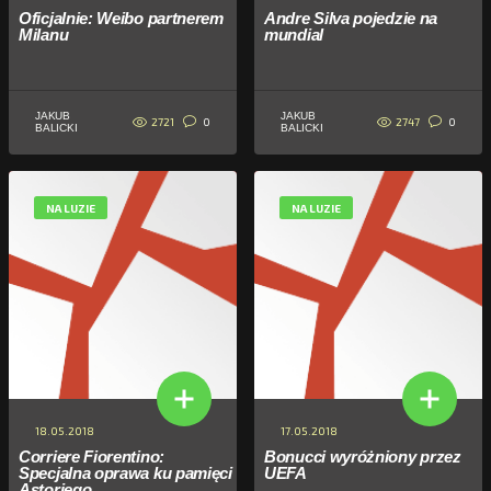
Oficjalnie: Weibo partnerem
Andre Silva pojedzie na
Milanu
mundial
JAKUB
JAKUB
2721
2747
0
0
BALICKI
BALICKI
NA LUZIE
NA LUZIE
18.05.2018
17.05.2018
Corriere Fiorentino:
Bonucci wyróżniony przez
Specjalna oprawa ku pamięci
UEFA
Astoriego