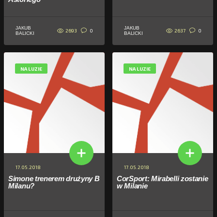
JAKUB
JAKUB
2693
2637
0
0
BALICKI
BALICKI
NA LUZIE
NA LUZIE
17.05.2018
17.05.2018
Simone trenerem drużyny B
CorSport: Mirabelli zostanie
Milanu?
w Milanie