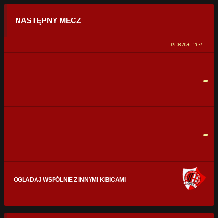
STATYSTYKI
NASTĘPNY MECZ
POSIADANIE PIŁKI
0%
100%
09.08.2026, 14:37
STRZAŁY
0
0
-
CELNE STRZAŁY
0
0
FAULE
0
0
-
OGLĄDAJ WSPÓLNIE Z INNYMI KIBICAMI