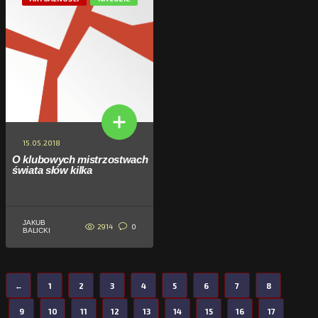
15.05.2018
O klubowych mistrzostwach
świata słów kilka
JAKUB
2914
0
BALICKI
←
1
2
3
4
5
6
7
8
9
10
11
12
13
14
15
16
17