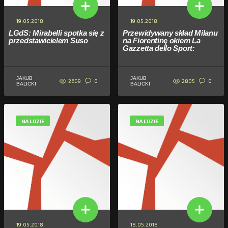
19.05.2018
19.05.2018
LGdS: Mirabelli spotka się z
Przewidywany skład Milanu
przedstawicielem Suso
na Fiorentinę okiem La
Gazzetta dello Sport:
JAKUB
JAKUB
2609
2805
0
0
BALICKI
BALICKI
NA LUZIE
NA LUZIE
19.05.2018
18.05.2018