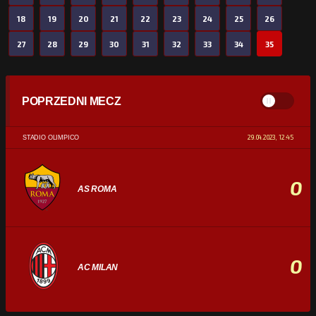
18
19
20
21
22
23
24
25
26
27
28
29
30
31
32
33
34
35
POPRZEDNI MECZ
29.04.2023, 12:45
STADIO OLIMPICO
0
AS ROMA
0
AC MILAN