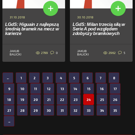
31.10.2018
30.10.2018
LGdS: Higuain z najlepszą
LGdS: Milan trzecią siłą w
średnią bramek na mecz w
Serie A pod względem
karierze
zdobyczy bramkowych
JAKUB
JAKUB
2799
2962
0
5
BALICKI
BALICKI
←
1
2
3
4
5
6
7
8
9
10
11
12
13
14
15
16
17
18
19
20
21
22
23
24
25
26
27
28
29
30
31
32
33
34
35
→