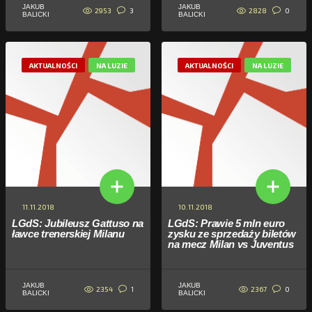
JAKUB
JAKUB
2953
2828
3
0
BALICKI
BALICKI
AKTUALNOŚCI
NA LUZIE
AKTUALNOŚCI
NA LUZIE
11.11.2018
10.11.2018
LGdS: Jubileusz Gattuso na
LGdS: Prawie 5 mln euro
ławce trenerskiej Milanu
zysku ze sprzedaży biletów
na mecz Milan vs Juventus
JAKUB
JAKUB
2354
2367
1
0
BALICKI
BALICKI