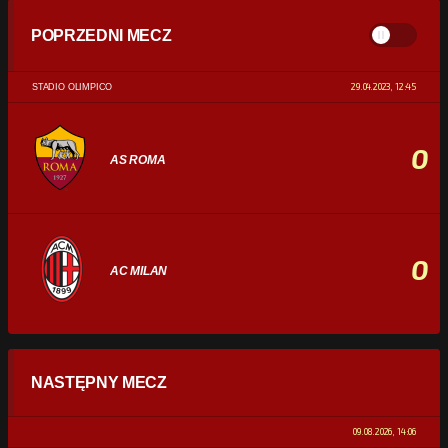
POPRZEDNI MECZ
29.04.2023, 12:45
STADIO OLIMPICO
0
AS ROMA
0
AC MILAN
STATYSTYKI
NASTĘPNY MECZ
POSIADANIE PIŁKI
0%
100%
09.08.2026, 14:06