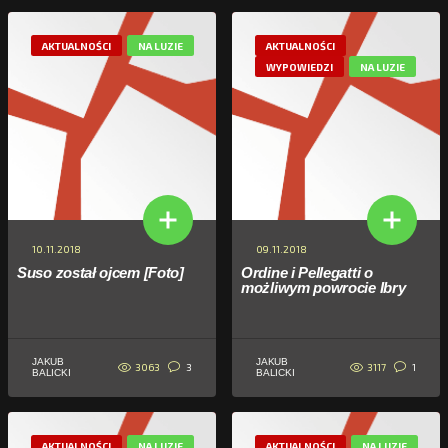
AKTUALNOŚCI
NA LUZIE
AKTUALNOŚCI
WYPOWIEDZI
NA LUZIE
10.11.2018
09.11.2018
Suso został ojcem [Foto]
Ordine i Pellegatti o
możliwym powrocie Ibry
JAKUB
JAKUB
3063
3117
3
1
BALICKI
BALICKI
AKTUALNOŚCI
NA LUZIE
AKTUALNOŚCI
NA LUZIE