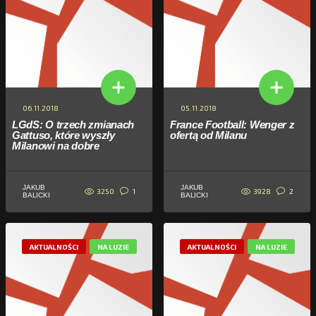
06.11.2018
05.11.2018
LGdS: O trzech zmianach
France Football: Wenger z
Gattuso, które wyszły
ofertą od Milanu
Milanowi na dobre
JAKUB
JAKUB
3250
3928
1
2
BALICKI
BALICKI
AKTUALNOŚCI
NA LUZIE
AKTUALNOŚCI
NA LUZIE