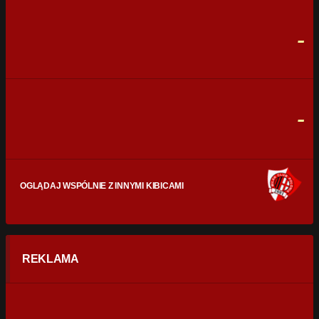
STRZAŁY
0
0
-
CELNE STRZAŁY
0
0
FAULE
0
0
-
OGLĄDAJ WSPÓLNIE Z INNYMI KIBICAMI
REKLAMA