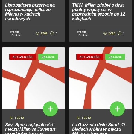
Listopadowa przerwa na
TMW: Milan zdobył o dwa
reprezentacje: piłkarze
punkty więcej niż w
Milanu w kadrach
poprzednim sezonie po 12
narodowych
kolejkach
JAKUB
JAKUB
2769
2696
0
1
BALICKI
BALICKI
AKTUALNOŚCI
NA LUZIE
AKTUALNOŚCI
NA LUZIE
12.11.2018
12.11.2018
Sky: Spora oglądalność
La Gazzetta dello Sport: O
meczu Milan vs Juventus
błędach arbitra w meczu
przed telewizorami
Milan vs Juventus