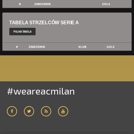
#
ZAWODNIK
GOLE
TABELA STRZELCÓW SERIE A
PEŁNA TABELA
#
ZAWODNIK
KLUB
GOLE
#weareacmilan