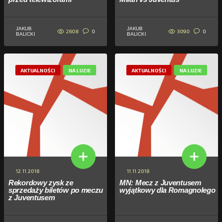
JAKUB
JAKUB
2608
3090
0
0
BALICKI
BALICKI
AKTUALNOŚCI
NA LUZIE
AKTUALNOŚCI
NA LUZIE
12.11.2018
11.11.2018
Rekordowy zysk ze
MN: Mecz z Juventusem
sprzedaży biletów po meczu
wyjątkowy dla Romagnolego
z Juventusem