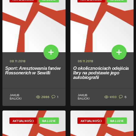
08.11.2018
06.11.2018
Sport: Aresztowania fanów
O okolicznościach odejścia
Rossonerich w Sewilli
Ibry na podstawie jego
autobiografii
JAKUB
JAKUB
2886
4103
1
6
BALICKI
BALICKI
AKTUALNOŚCI
NA LUZIE
AKTUALNOŚCI
NA LUZIE