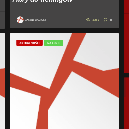
2352
0
JAKUB BALICKI
AKTUALNOŚCI
NA LUZIE