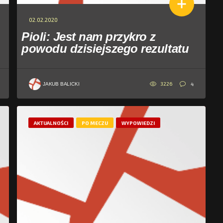
02.02.2020
Pioli: Jest nam przykro z
powodu dzisiejszego rezultatu
3226
4
JAKUB BALICKI
AKTUALNOŚCI
PO MECZU
WYPOWIEDZI