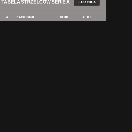
TABELA STRZELCÓW SERIE A
PEŁNA TABELA
#
ZAWODNIK
KLUB
GOLE