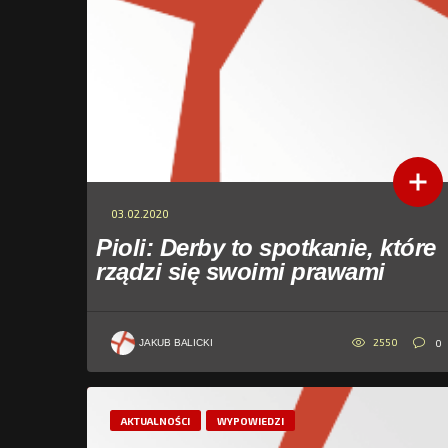
03.02.2020
Pioli: Derby to spotkanie, które
rządzi się swoimi prawami
2550
0
JAKUB BALICKI
AKTUALNOŚCI
WYPOWIEDZI