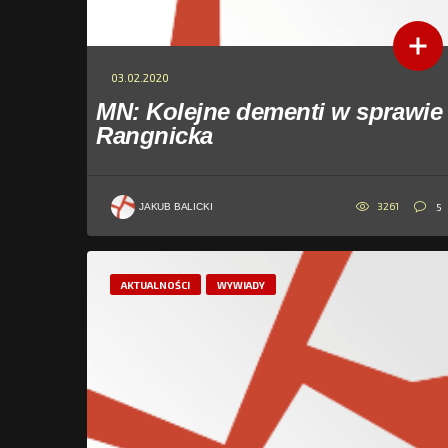
03.02.2020
MN: Kolejne dementi w sprawie
Rangnicka
3261
5
JAKUB BALICKI
AKTUALNOŚCI
WYWIADY