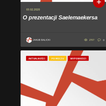
03.02.2020
O prezentacji Saelemaekersa
2157
0
JAKUB BALICKI
AKTUALNOŚCI
PO MECZU
WYPOWIEDZI