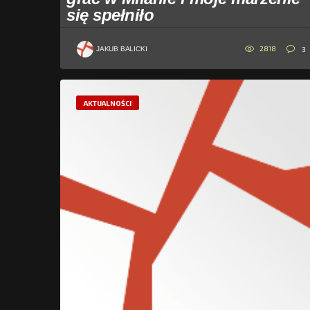
się spełniło
2818
3
JAKUB BALICKI
AKTUALNOŚCI