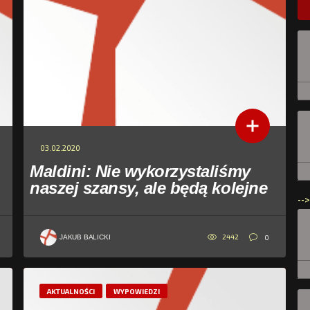
03.02.2020
Maldini: Nie wykorzystaliśmy
naszej szansy, ale będą kolejne
-->
2442
0
JAKUB BALICKI
AKTUALNOŚCI
WYPOWIEDZI