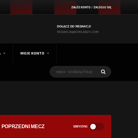
ZAŁÓŻ KONTO
/
ZALOGUJ SIĘ
DOŁĄCZ DO REDAKCJI
REDAKCJA@ACMILAN24.COM
A
MOJE KONTO
POPRZEDNI MECZ
STATYSTYKI