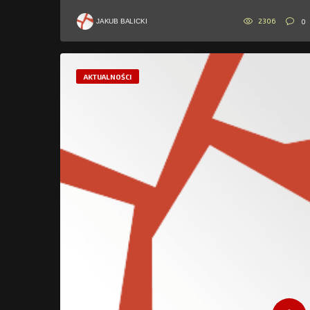
2306
0
JAKUB BALICKI
AKTUALNOŚCI