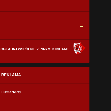
CELNE STRZAŁY
0
0
FAULE
-
0
0
OGLĄDAJ WSPÓLNIE Z INNYMI KIBICAMI
REKLAMA
Bukmacherzy