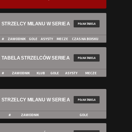
STRZELCY MILANU W SERIE A
PEŁNA TABELA
#
ZAWODNIK
GOLE
ASYSTY
MECZE
CZAS NA BOISKU
TABELA STRZELCÓW SERIE A
PEŁNA TABELA
#
ZAWODNIK
KLUB
GOLE
ASYSTY
MECZE
STRZELCY MILANU W SERIE A
PEŁNA TABELA
#
ZAWODNIK
GOLE