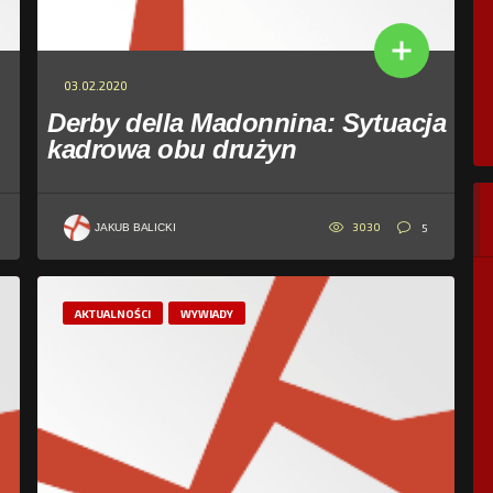
03.02.2020
Derby della Madonnina: Sytuacja
kadrowa obu drużyn
3030
5
JAKUB BALICKI
AKTUALNOŚCI
WYWIADY