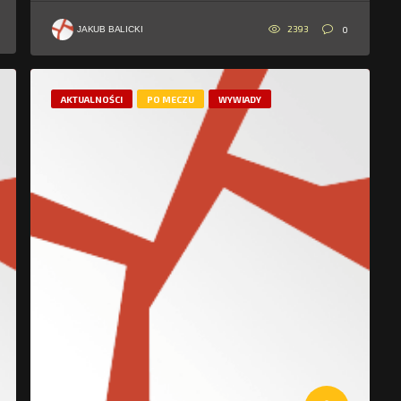
2393
0
JAKUB BALICKI
AKTUALNOŚCI
PO MECZU
WYWIADY