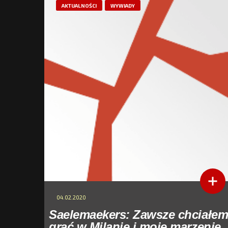
AKTUALNOŚCI
WYWIADY
04.02.2020
Saelemaekers: Zawsze chciałe
grać w Milanie i moje marzenie