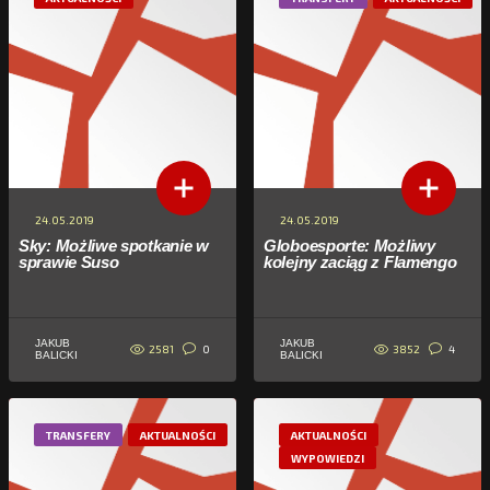
24.05.2019
24.05.2019
Sky: Możliwe spotkanie w
Globoesporte: Możliwy
sprawie Suso
kolejny zaciąg z Flamengo
JAKUB
JAKUB
2581
3852
0
4
BALICKI
BALICKI
TRANSFERY
AKTUALNOŚCI
AKTUALNOŚCI
WYPOWIEDZI