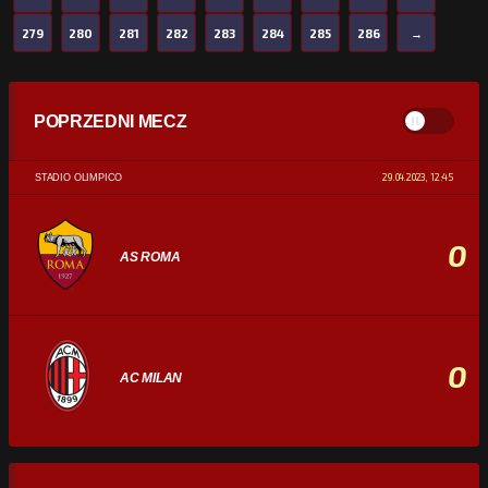
279
280
281
282
283
284
285
286
→
POPRZEDNI MECZ
29.04.2023, 12:45
STADIO OLIMPICO
0
AS ROMA
0
AC MILAN
STATYSTYKI