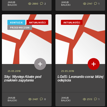
JAKUB
JAKUB
2990
2147
2
1
BALICKI
BALICKI
KONTUZJE
AKTUALNOŚCI
AKTUALNOŚCI
PRZED MECZEM
25.05.2019
25.05.2019
Sky: Występ Abate pod
LGdS: Leonardo coraz bliżej
znakiem zapytania
odejścia
JAKUB
JAKUB
2467
2513
0
1
BALICKI
BALICKI