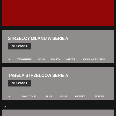
STRZELCY MILANU W SERIE A
PEŁNA TABELA
#
ZAWODNIK
GOLE
ASYSTY
MECZE
CZAS NA BOISKU
TABELA STRZELCÓW SERIE A
PEŁNA TABELA
#
ZAWODNIK
KLUB
GOLE
ASYSTY
MECZE
-->