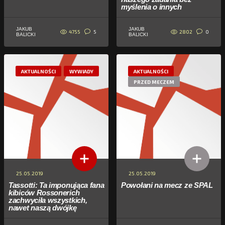
myślenia o innych
JAKUB
JAKUB
4755
2802
5
0
BALICKI
BALICKI
AKTUALNOŚCI
WYWIADY
AKTUALNOŚCI
PRZED MECZEM
25.05.2019
25.05.2019
Tassotti: Ta imponująca fana
Powołani na mecz ze SPAL
kibiców Rossonerich
zachwyciła wszystkich,
nawet naszą dwójkę