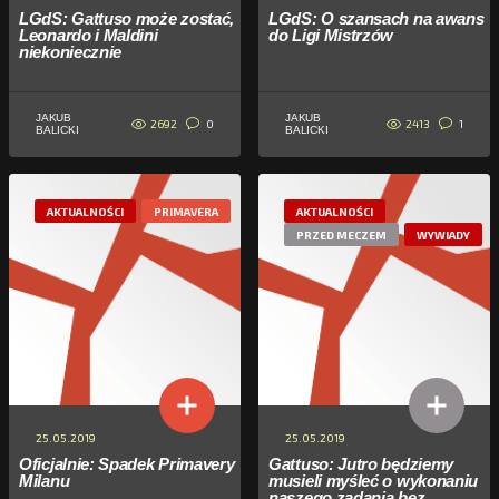
LGdS: Gattuso może zostać,
LGdS: O szansach na awans
Leonardo i Maldini
do Ligi Mistrzów
niekoniecznie
JAKUB
JAKUB
2692
2413
0
1
BALICKI
BALICKI
AKTUALNOŚCI
PRIMAVERA
AKTUALNOŚCI
PRZED MECZEM
WYWIADY
25.05.2019
25.05.2019
Oficjalnie: Spadek Primavery
Gattuso: Jutro będziemy
Milanu
musieli myśleć o wykonaniu
naszego zadania bez