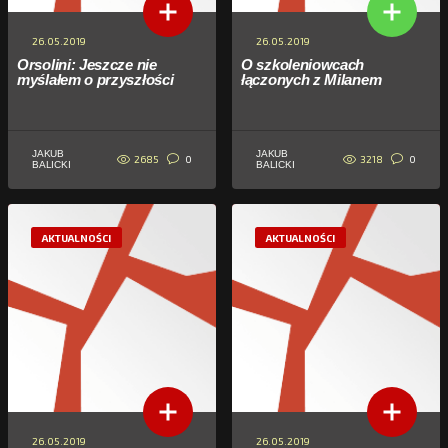
26.05.2019
26.05.2019
Orsolini: Jeszcze nie
O szkoleniowcach
myślałem o przyszłości
łączonych z Milanem
JAKUB
JAKUB
2685
3218
0
0
BALICKI
BALICKI
AKTUALNOŚCI
AKTUALNOŚCI
26.05.2019
26.05.2019