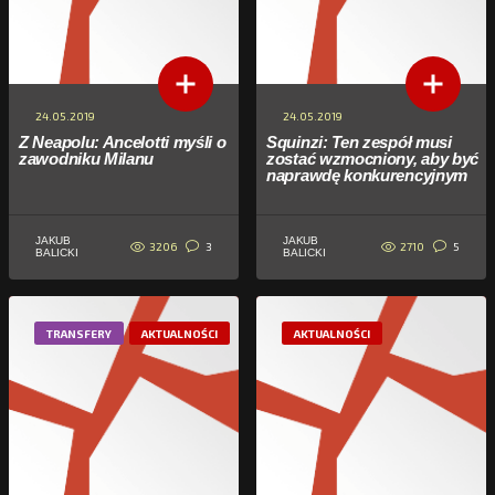
24.05.2019
24.05.2019
Z Neapolu: Ancelotti myśli o
Squinzi: Ten zespół musi
zawodniku Milanu
zostać wzmocniony, aby być
naprawdę konkurencyjnym
JAKUB
JAKUB
3206
2710
3
5
BALICKI
BALICKI
TRANSFERY
AKTUALNOŚCI
AKTUALNOŚCI