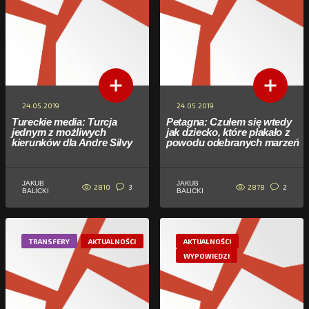
24.05.2019
24.05.2019
Tureckie media: Turcja
Petagna: Czułem się wtedy
jednym z możliwych
jak dziecko, które płakało z
kierunków dla Andre Silvy
powodu odebranych marzeń
JAKUB
JAKUB
2810
2878
3
2
BALICKI
BALICKI
TRANSFERY
AKTUALNOŚCI
AKTUALNOŚCI
WYPOWIEDZI