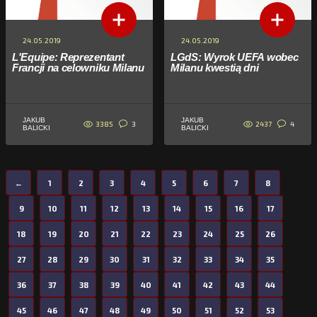
24.05.2019
24.05.2019
L'Equipe: Reprezentant
LGdS: Wyrok UEFA wobec
Francji na celowniku Milanu
Milanu kwestią dni
JAKUB
JAKUB
3385
2437
3
4
BALICKI
BALICKI
←
1
2
3
4
5
6
7
8
9
10
11
12
13
14
15
16
17
18
19
20
21
22
23
24
25
26
27
28
29
30
31
32
33
34
35
36
37
38
39
40
41
42
43
44
45
46
47
48
49
50
51
52
53