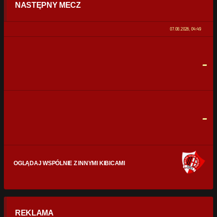
NASTĘPNY MECZ
POSIADANIE PIŁKI
0%
100%
07.08.2026, 04:49
STRZAŁY
0
0
-
CELNE STRZAŁY
0
0
FAULE
0
0
-
OGLĄDAJ WSPÓLNIE Z INNYMI KIBICAMI
REKLAMA