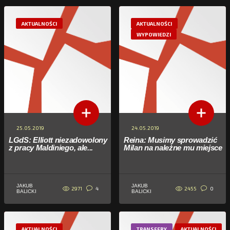
AKTUALNOŚCI
AKTUALNOŚCI
WYPOWIEDZI
25.05.2019
24.05.2019
LGdS: Elliott niezadowolony
Reina: Musimy sprowadzić
z pracy Maldiniego, ale...
Milan na należne mu miejsce
JAKUB
JAKUB
2971
2455
4
0
BALICKI
BALICKI
AKTUALNOŚCI
TRANSFERY
AKTUALNOŚCI