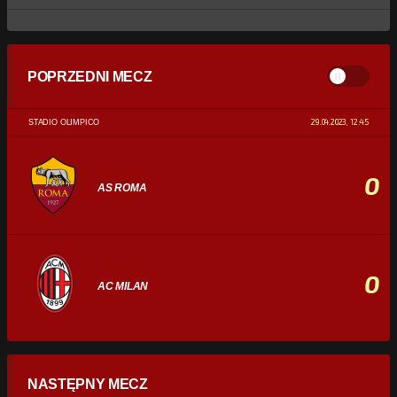
POPRZEDNI MECZ
29.04.2023, 12:45
STADIO OLIMPICO
0
AS ROMA
0
AC MILAN
STATYSTYKI
NASTĘPNY MECZ
POSIADANIE PIŁKI