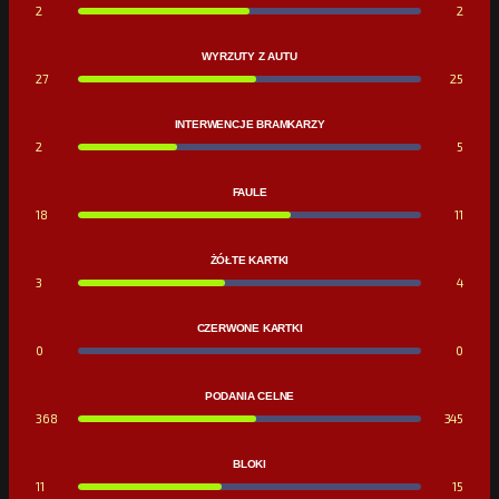
2
2
WYRZUTY Z AUTU
27
25
INTERWENCJE BRAMKARZY
2
5
FAULE
18
11
ŻÓŁTE KARTKI
3
4
CZERWONE KARTKI
0
0
PODANIA CELNE
368
345
BLOKI
11
15