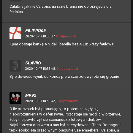
Calabria jak nie Calabria, na razie brama nie do przejścia dla
Perisica
FILIPPO09
2020-10-17 18:35:37,
0 odpowiedzi
Kjear dostaje kartkę A Vidal i barella bez A już 5 razy faulowal
SLAVIIO
2020-10-17 18:35:48,
0 odpowiedzi
Byle dowieść wynik do końca pierwszej polowy robi się groznie
MK92
2020-10-17 18:55:42,
0 odpowiedzi
O ile początek był piorunujący, to potem zaczęły się
nieporozumienia w defensywie. Pozostaje się modlić w przerwie,
żeby nie powtórzył się scenariusz z lutowych derbów.
Najsłabszym ogniwem u nas był zdecydowanie Theo. Romagnoli
też kiepsko. Na przeciwnym biegunie Saelemaekers i Calabria, a