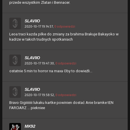
przede wszystkim Zlatan i Bennacer.
SLAVIIO
2020-10-17 19:14:57,
0 odpowiedzi
Leoa traci kazda pilke do zmiany za brahima Brakuje Bakayoko w
kadrze w takich trudnych spotkaniach
SLAVIIO
2020-10-17 19:47:30,
0 odpowiedzi
ostatnie 5 min to horror na maxa Oby to dowieźli...
SLAVIIO
2020-10-17 19:58:52,
0 odpowiedzi
Bravo Gigiiiiiiii lukaku kartke powinien dostać Anie bramke tEN
FARCIARZ … piekniee
MK92