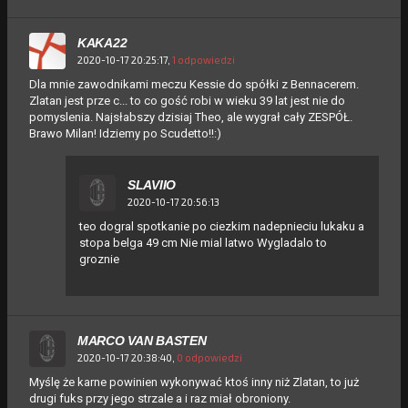
KAKA22
2020-10-17 20:25:17,
1 odpowiedzi
Dla mnie zawodnikami meczu Kessie do spółki z Bennacerem.
Zlatan jest prze c... to co gość robi w wieku 39 lat jest nie do
pomyslenia. Najsłabszy dzisiaj Theo, ale wygrał cały ZESPÓŁ.
Brawo Milan! Idziemy po Scudetto!!:)
SLAVIIO
2020-10-17 20:56:13
teo dogral spotkanie po ciezkim nadepnieciu lukaku a
stopa belga 49 cm Nie mial latwo Wygladalo to
groznie
MARCO VAN BASTEN
2020-10-17 20:38:40,
0 odpowiedzi
Myślę że karne powinien wykonywać ktoś inny niż Zlatan, to już
drugi fuks przy jego strzale a i raz miał obroniony.