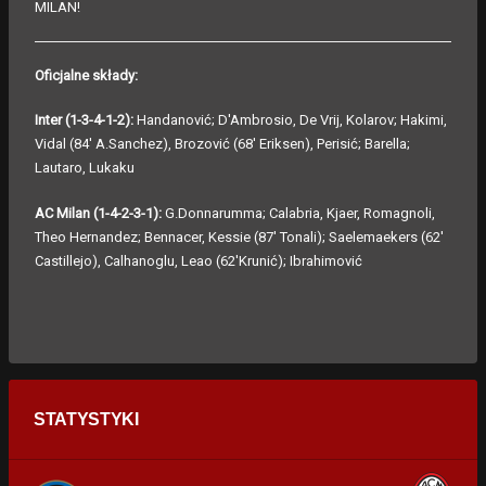
MILAN!
Oficjalne składy:
Inter (1-3-4-1-2):
Handanović; D'Ambrosio, De Vrij, Kolarov; Hakimi,
Vidal (84' A.Sanchez), Brozović (68' Eriksen), Perisić; Barella;
Lautaro, Lukaku
AC Milan (1-4-2-3-1):
G.Donnarumma; Calabria, Kjaer, Romagnoli,
Theo Hernandez; Bennacer, Kessie (87' Tonali); Saelemaekers (62'
Castillejo), Calhanoglu, Leao (62'Krunić); Ibrahimović
STATYSTYKI