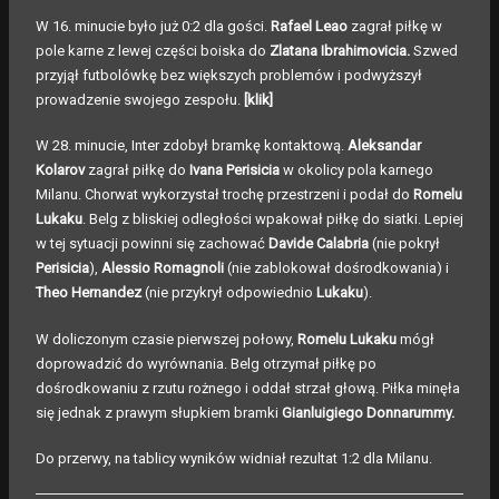
W 16. minucie było już 0:2 dla gości.
Rafael Leao
zagrał piłkę w
pole karne z lewej części boiska do
Zlatana Ibrahimovicia.
Szwed
przyjął futbolówkę bez większych problemów i podwyższył
prowadzenie swojego zespołu.
[klik]
W 28. minucie, Inter zdobył bramkę kontaktową.
Aleksandar
Kolarov
zagrał piłkę do
Ivana Perisicia
w okolicy pola karnego
Milanu. Chorwat wykorzystał trochę przestrzeni i podał do
Romelu
Lukaku
. Belg z bliskiej odległości wpakował piłkę do siatki. Lepiej
w tej sytuacji powinni się zachować
Davide Calabria
(nie pokrył
Perisicia
),
Alessio Romagnoli
(nie zablokował dośrodkowania) i
Theo Hernandez
(nie przykrył odpowiednio
Lukaku
).
W doliczonym czasie pierwszej połowy,
Romelu Lukaku
mógł
doprowadzić do wyrównania. Belg otrzymał piłkę po
dośrodkowaniu z rzutu rożnego i oddał strzał głową. Piłka minęła
się jednak z prawym słupkiem bramki
Gianluigiego Donnarummy.
Do przerwy, na tablicy wyników widniał rezultat 1:2 dla Milanu.