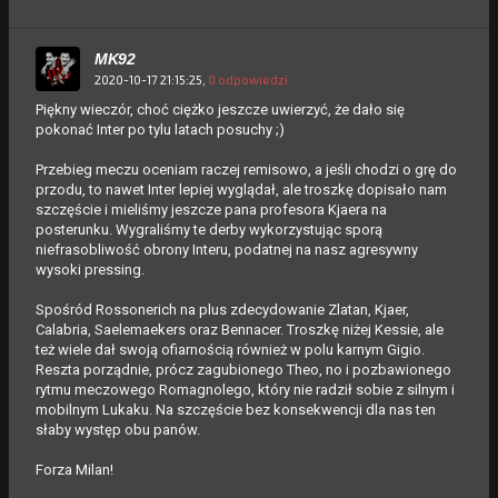
MK92
2020-10-17 21:15:25,
0 odpowiedzi
Piękny wieczór, choć ciężko jeszcze uwierzyć, że dało się
pokonać Inter po tylu latach posuchy ;)
Przebieg meczu oceniam raczej remisowo, a jeśli chodzi o grę do
przodu, to nawet Inter lepiej wyglądał, ale troszkę dopisało nam
szczęście i mieliśmy jeszcze pana profesora Kjaera na
posterunku. Wygraliśmy te derby wykorzystując sporą
niefrasobliwość obrony Interu, podatnej na nasz agresywny
wysoki pressing.
Spośród Rossonerich na plus zdecydowanie Zlatan, Kjaer,
Calabria, Saelemaekers oraz Bennacer. Troszkę niżej Kessie, ale
też wiele dał swoją ofiarnością również w polu karnym Gigio.
Reszta porządnie, prócz zagubionego Theo, no i pozbawionego
rytmu meczowego Romagnolego, który nie radził sobie z silnym i
mobilnym Lukaku. Na szczęście bez konsekwencji dla nas ten
słaby występ obu panów.
Forza Milan!