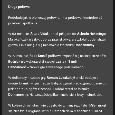
Druga połowa:
Podobnie jak w pierwszej połowie, Inter próbował kontrolować
przebieg spotkania.
W 60. minucie,
Arturo Vidal
posłał piłkę do do
Achrafa Hakimiego
.
Marokańczyk niezbyt dobrze przyjął piłkę, ale zdołał oddał strzał
głową. Piłka minęła się minimalnie z bramką
Donnarummy.
W 72.minucie,
Rade Krunić
próbował wpisać się na listę strzelców.
Bośniak nie wykorzystał swojej szansy i
Samir
Handanović
wznowił grę z własnego pola karnego.
W doliczonym czasie gry,
Romelu Lukaku
był bliski zdobycia
drugiej bramki w tym meczu. Belg otrzymał precyzyjne podanie od
jednego z kolegów z zespołu i oddał strzał na bramkę
Donnarummy
. Na szczęście piłka minęła się z lewym słupkiem.
W kolejnych minutach nie doszło do zmiany rezultatu i Milan mógł
się cieszyć z wygranej w 297. Derbach della Madonnina. FORZA