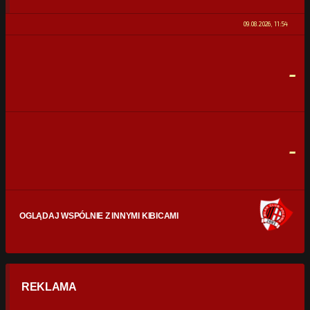
0%
100%
09.08.2026, 11:54
STRZAŁY
0
0
-
CELNE STRZAŁY
0
0
FAULE
0
0
-
OGLĄDAJ WSPÓLNIE Z INNYMI KIBICAMI
REKLAMA