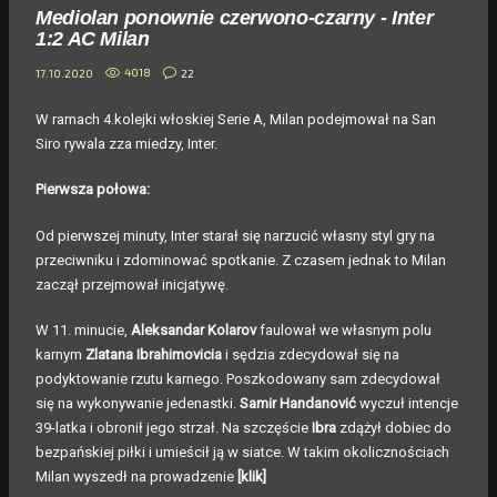
Mediolan ponownie czerwono-czarny - Inter
1:2 AC Milan
4018
22
17.10.2020
W ramach 4.kolejki włoskiej Serie A, Milan podejmował na San
Siro rywala zza miedzy, Inter.
Pierwsza połowa:
Od pierwszej minuty, Inter starał się narzucić własny styl gry na
przeciwniku i zdominować spotkanie. Z czasem jednak to Milan
zaczął przejmował inicjatywę.
W 11. minucie,
Aleksandar Kolarov
faulował we własnym polu
karnym
Zlatana Ibrahimovicia
i sędzia zdecydował się na
podyktowanie rzutu karnego. Poszkodowany sam zdecydował
się na wykonywanie jedenastki.
Samir Handanović
wyczuł intencje
39-latka i obronił jego strzał. Na szczęście
Ibra
zdążył dobiec do
bezpańskiej piłki i umieścił ją w siatce. W takim okolicznościach
Milan wyszedł na prowadzenie
[klik]