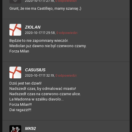
2020-10-17 17:27:16,
0 odpowiedzi
Grunt, że nie ma Castillejo, mamy szansę ;)
ZIOLAN
2020-10-17 17:29:58,
0 odpowiedzi
Będzie to nie zapomniany wieczór.
Mediolan juz dawno nie byl czerwono czarny.
Forza Milan
CASUSIUS
2020-10-17 17:32:19,
0 odpowiedzi
Dziś jest ten dzień!
Nadszedł czas, by odmalować miasto!
Nadszedł czas na czerwono-czarne ulice.
La Madonna w szaliku diavolo...
Forza Milan!!!
Dai ragazzi!!!
MK92