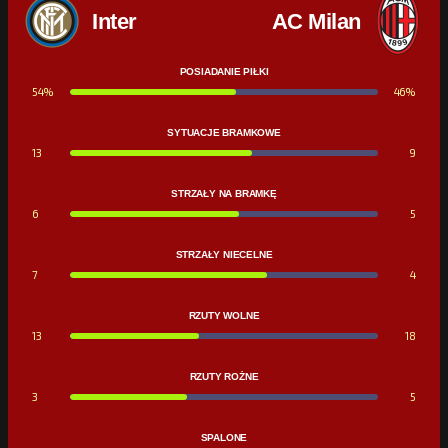
Inter
AC Milan
POSIADANIE PIŁKI
54%
46%
SYTUACJE BRAMKOWE
13
9
STRZAŁY NA BRAMKĘ
6
5
STRZAŁY NIECELNE
7
4
RZUTY WOLNE
13
18
RZUTY ROŻNE
3
5
SPALONE