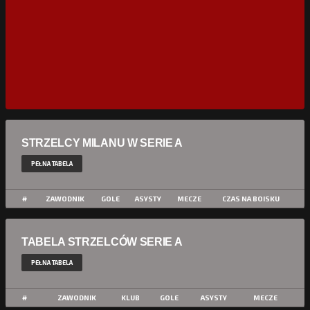
STRZELCY MILANU W SERIE A
PEŁNA TABELA
#
ZAWODNIK
GOLE
ASYSTY
MECZE
CZAS NA BOISKU
TABELA STRZELCÓW SERIE A
PEŁNA TABELA
#
ZAWODNIK
KLUB
GOLE
ASYSTY
MECZE