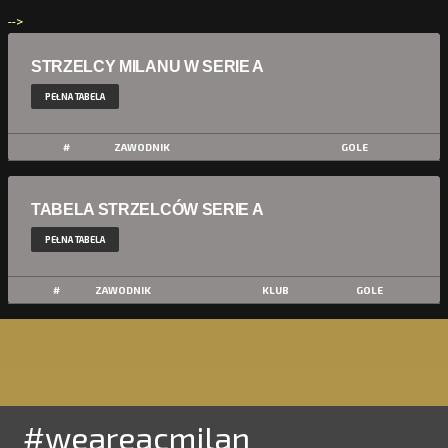
-->
STRZELCY MILANU W SERIE A
PEŁNA TABELA
#
ZAWODNIK
GOLE
TABELA STRZELCÓW SERIE A
PEŁNA TABELA
#
ZAWODNIK
KLUB
GOLE
#weareacmilan