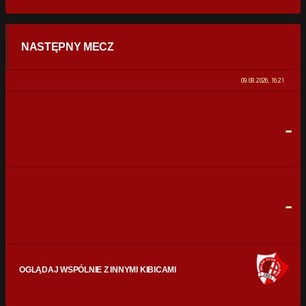
STATYSTYKI
NASTĘPNY MECZ
POSIADANIE PIŁKI
0%
100%
09.08.2026, 16:21
STRZAŁY
0
0
-
CELNE STRZAŁY
0
0
FAULE
0
0
-
OGLĄDAJ WSPÓLNIE Z INNYMI KIBICAMI