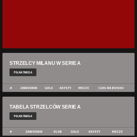
STRZELCY MILANU W SERIE A
PEŁNA TABELA
#
ZAWODNIK
GOLE
ASYSTY
MECZE
CZAS NA BOISKU
TABELA STRZELCÓW SERIE A
PEŁNA TABELA
#
ZAWODNIK
KLUB
GOLE
ASYSTY
MECZE