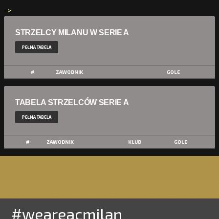
-->
STRZELCY MILANU W SERIE A
PEŁNA TABELA
#
ZAWODNIK
GOLE
TABELA STRZELCÓW SERIE A
PEŁNA TABELA
#
ZAWODNIK
KLUB
GOLE
#weareacmilan