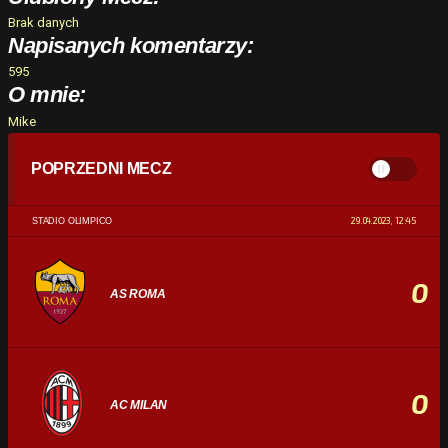
Brak danych
Napisanych komentarzy:
595
O mnie:
Mike
POPRZEDNI MECZ
29.04.2023, 12:45
STADIO OLIMPICO
0
AS ROMA
0
AC MILAN