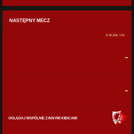
STATYSTYKI
NASTĘPNY MECZ
POSIADANIE PIŁKI
0%
100%
07.08.2026, 13:16
STRZAŁY
0
0
-
CELNE STRZAŁY
0
0
FAULE
0
0
-
OGLĄDAJ WSPÓLNIE Z INNYMI KIBICAMI