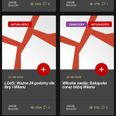
JAKUB
JAKUB
3052
3778
0
1
BALICKI
BALICKI
AKTUALNOŚCI
TRANSFERY
AKTUALNOŚCI
23.08.2020
22.08.2020
LGdS: Ważne 24 godziny dla
Włoskie media: Bakayoko
Ibry i Milanu
coraz bliżej Milanu
JAKUB
JAKUB
3356
3132
2
2
BALICKI
BALICKI