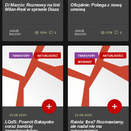
Di Marzio: Rozmowy na linii
Oficjalnie: Pobega z nową
Milan-Real w sprawie Diaza
umową
JAKUB
JAKUB
3354
2178
2
3
BALICKI
BALICKI
TRANSFERY
AKTUALNOŚCI
TRANSFERY
AKTUALNOŚCI
WYWIADY
24.08.2020
23.08.2020
LGdS: Powrót Bakayoko
Raiola: Ibra? Rozmawiamy,
coraz bardziej
ale nadal nie ma
prawdopodobny
porozumienia