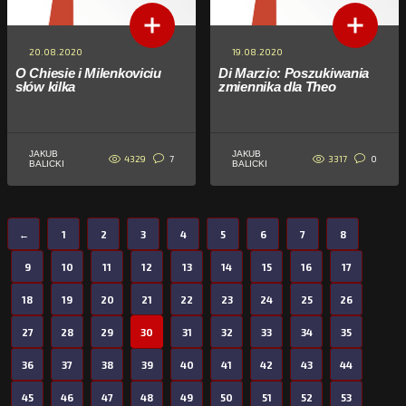
20.08.2020
19.08.2020
O Chiesie i Milenkoviciu
Di Marzio: Poszukiwania
słów kilka
zmiennika dla Theo
JAKUB
JAKUB
4329
3317
7
0
BALICKI
BALICKI
←
1
2
3
4
5
6
7
8
9
10
11
12
13
14
15
16
17
18
19
20
21
22
23
24
25
26
27
28
29
30
31
32
33
34
35
36
37
38
39
40
41
42
43
44
45
46
47
48
49
50
51
52
53