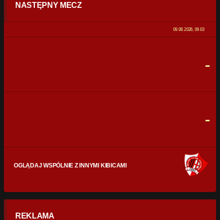
NASTĘPNY MECZ
POSIADANIE PIŁKI
0%
100%
09.08.2026, 09:03
STRZAŁY
0
0
-
CELNE STRZAŁY
0
0
FAULE
0
0
-
OGLĄDAJ WSPÓLNIE Z INNYMI KIBICAMI
REKLAMA