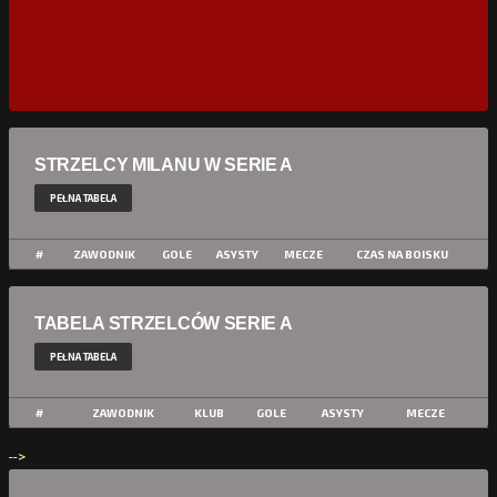
STRZELCY MILANU W SERIE A
PEŁNA TABELA
#
ZAWODNIK
GOLE
ASYSTY
MECZE
CZAS NA BOISKU
TABELA STRZELCÓW SERIE A
PEŁNA TABELA
#
ZAWODNIK
KLUB
GOLE
ASYSTY
MECZE
-->