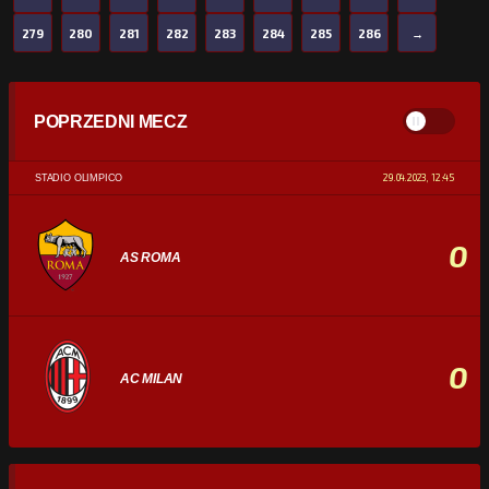
279
280
281
282
283
284
285
286
→
POPRZEDNI MECZ
29.04.2023, 12:45
STADIO OLIMPICO
0
AS ROMA
0
AC MILAN
STATYSTYKI