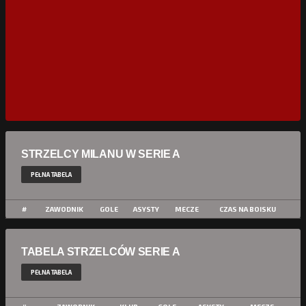
STRZELCY MILANU W SERIE A
PEŁNA TABELA
#
ZAWODNIK
GOLE
ASYSTY
MECZE
CZAS NA BOISKU
TABELA STRZELCÓW SERIE A
PEŁNA TABELA