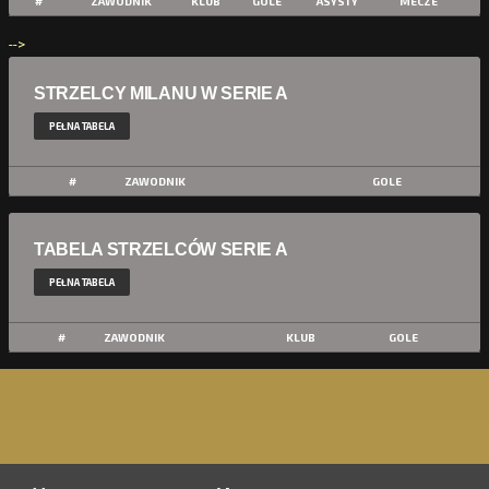
#
ZAWODNIK
KLUB
GOLE
ASYSTY
MECZE
-->
STRZELCY MILANU W SERIE A
PEŁNA TABELA
#
ZAWODNIK
GOLE
TABELA STRZELCÓW SERIE A
PEŁNA TABELA
#
ZAWODNIK
KLUB
GOLE