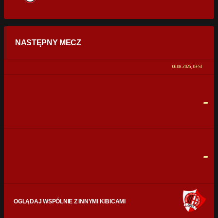
STATYSTYKI
NASTĘPNY MECZ
POSIADANIE PIŁKI
0%
100%
06.08.2026, 03:51
STRZAŁY
0
0
-
CELNE STRZAŁY
0
0
FAULE
0
0
-
OGLĄDAJ WSPÓLNIE Z INNYMI KIBICAMI