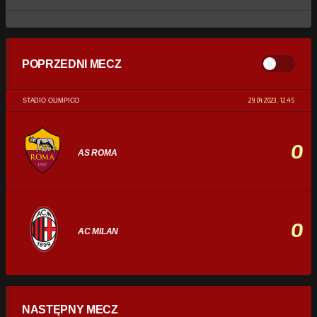
POPRZEDNI MECZ
29.04.2023, 12:45
STADIO OLIMPICO
0
AS ROMA
0
AC MILAN
STATYSTYKI
NASTĘPNY MECZ