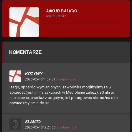
JAKUB BALICKI
AUTOR TREŚCI
KOMENTARZE
KRZYWY
2020-05-10 11:09:57,
0 odpowiedzi
I tego, spośród wymienionych, zawodnika moglibyśmy PSG
sprzedać(jeśli im na zakupach w Mediolanie zależy). 30mln to
zacna cena, chociaż z bogatym, to i potargować się można o te
powiedzmy 5mln do 35.
SLAVIIO
2020-05-10 12:27:00,
0 odpowiedzi