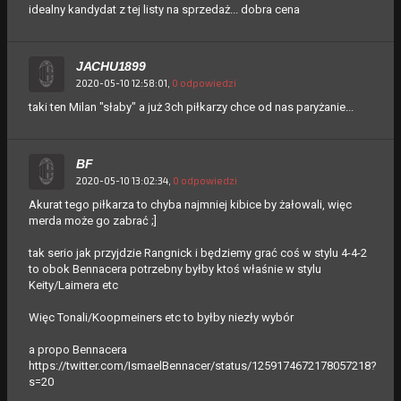
idealny kandydat z tej listy na sprzedaż... dobra cena
JACHU1899
2020-05-10 12:58:01,
0 odpowiedzi
taki ten Milan "słaby" a już 3ch piłkarzy chce od nas paryżanie...
BF
2020-05-10 13:02:34,
0 odpowiedzi
Akurat tego piłkarza to chyba najmniej kibice by żałowali, więc
merda może go zabrać ;]
tak serio jak przyjdzie Rangnick i będziemy grać coś w stylu 4-4-2
to obok Bennacera potrzebny byłby ktoś właśnie w stylu
Keity/Laimera etc
Więc Tonali/Koopmeiners etc to byłby niezły wybór
a propo Bennacera
https://twitter.com/IsmaelBennacer/status/1259174672178057218?
s=20