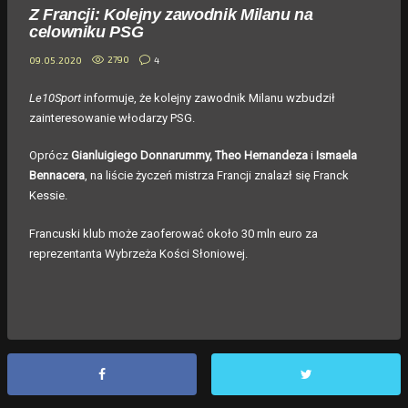
Z Francji: Kolejny zawodnik Milanu na
celowniku PSG
2790
4
09.05.2020
Le10Sport
informuje, że kolejny zawodnik Milanu wzbudził
zainteresowanie włodarzy PSG.
Oprócz
Gianluigiego Donnarummy, Theo Hernandeza
i
Ismaela
Bennacera
, na liście życzeń mistrza Francji znalazł się Franck
Kessie.
Francuski klub może zaoferować około 30 mln euro za
reprezentanta Wybrzeża Kości Słoniowej.