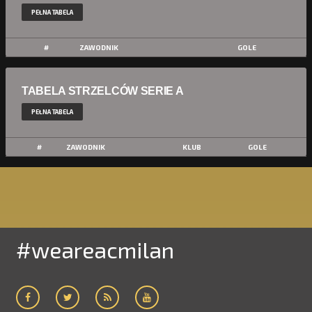
PEŁNA TABELA
#
ZAWODNIK
GOLE
TABELA STRZELCÓW SERIE A
PEŁNA TABELA
#
ZAWODNIK
KLUB
GOLE
#weareacmilan