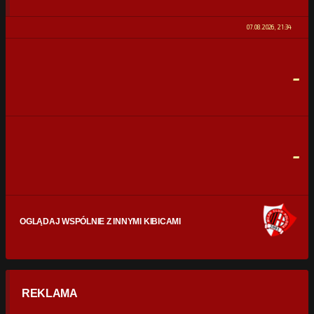
POSIADANIE PIŁKI
0%
100%
07.08.2026, 21:34
STRZAŁY
0
0
-
CELNE STRZAŁY
0
0
FAULE
0
0
-
OGLĄDAJ WSPÓLNIE Z INNYMI KIBICAMI
REKLAMA