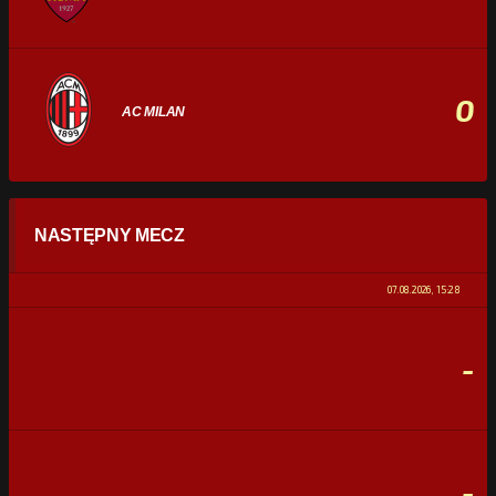
0
AC MILAN
STATYSTYKI
NASTĘPNY MECZ
POSIADANIE PIŁKI
0%
100%
07.08.2026, 15:28
STRZAŁY
0
0
-
CELNE STRZAŁY
0
0
FAULE
0
0
-