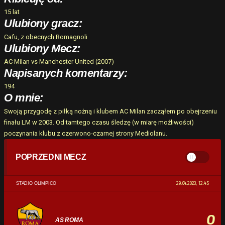
15 lat
Ulubiony gracz:
Cafu, z obecnych Romagnoli
Ulubiony Mecz:
AC Milan vs Manchester United (2007)
Napisanych komentarzy:
194
O mnie:
Swoją przygodę z piłką nożną i klubem AC Milan zacząłem po obejrzeniu
finału LM w 2003. Od tamtego czasu śledzę (w miarę możliwości)
poczynania klubu z czerwono-czarnej strony Mediolanu.
POPRZEDNI MECZ
29.04.2023, 12:45
STADIO OLIMPICO
0
AS ROMA