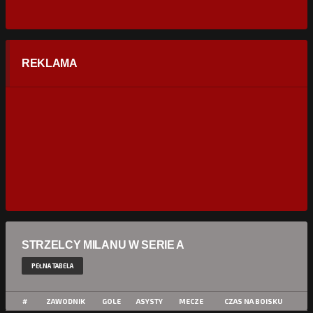
REKLAMA
STRZELCY MILANU W SERIE A
PEŁNA TABELA
#
ZAWODNIK
GOLE
ASYSTY
MECZE
CZAS NA BOISKU