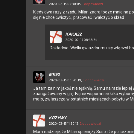
2020-02-15 05:30:05,
1 odpowiedzi
Kiedy dwa razy z rzędu, Milan zagrał beze mnie na po
się nie chce ćwiczyć , pracować i walczyć o skład
KAKA22
2020-02-15 06:48:34
Dokładnie. Wielki gwiazdor mu się włączył bo
MK92
2020-02-15 06:56:39,
0 odpowiedzi
Ja tam za nim jakoś nie tęsknię. Samu na razie lepiej
zaangażowany w grę. Fajnie wspomnieć kilka wyborn
mało, zwłaszcza w ostatnich miesiącach pobytu w Mi
KRZYWY
2020-02-15 11:50:12,
2 odpowiedzi
Mam nadzieję, że Milan spienięży Suso i że po sezonie