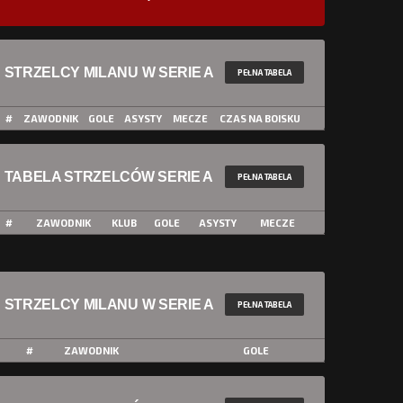
STRZELCY MILANU W SERIE A
PEŁNA TABELA
#
ZAWODNIK
GOLE
ASYSTY
MECZE
CZAS NA BOISKU
TABELA STRZELCÓW SERIE A
PEŁNA TABELA
#
ZAWODNIK
KLUB
GOLE
ASYSTY
MECZE
STRZELCY MILANU W SERIE A
PEŁNA TABELA
#
ZAWODNIK
GOLE