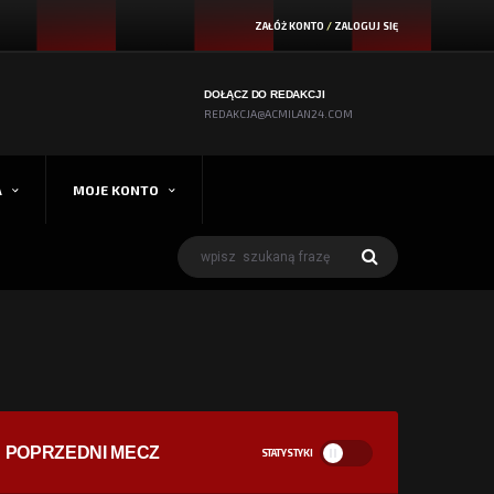
ZAŁÓŻ KONTO
/
ZALOGUJ SIĘ
DOŁĄCZ DO REDAKCJI
REDAKCJA@ACMILAN24.COM
A
MOJE KONTO
POPRZEDNI MECZ
STATYSTYKI