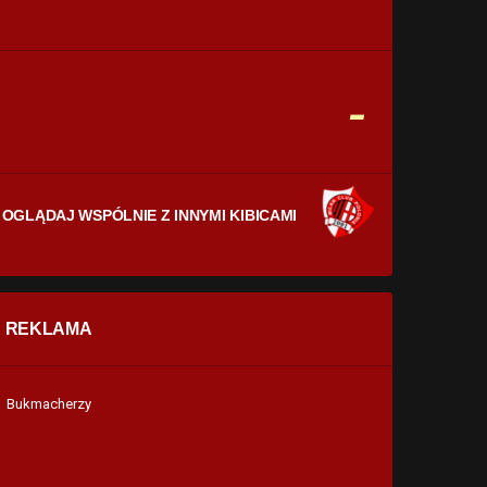
CELNE STRZAŁY
0
0
FAULE
-
0
0
OGLĄDAJ WSPÓLNIE Z INNYMI KIBICAMI
REKLAMA
Bukmacherzy