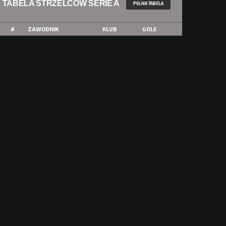
TABELA STRZELCÓW SERIE A
PEŁNA TABELA
#
ZAWODNIK
KLUB
GOLE