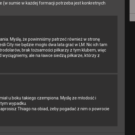
ie (w sumie w każdej formacji potrzeba jest konkretnych
ania. Myślę, że powinniśmy patrzeć również w stronę
śli City nie będzie mogło dwa lata grać w LM. Nic ich tam
etrodolarów, brak tożsamości piłkarzy z tym klubem, więc
 wyciągniemy, ale na ławce siedzą piłkarze, którzy z
 miał u boku takiego czempiona. Myślę ze młodość i
 tym wypadku.
zaprosisz Thiago na obiad, żeby pogadać z nim o powrocie