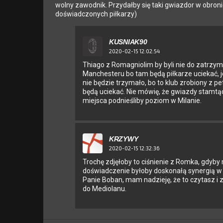
wolny zawodnik. Przydałby się taki gwiazdor w obron
doświadczonych piłkarzy)
KUSNIAK90
2020-02-15 12:02:54
Thiago z Romagniolim by byli nie do zatrzym
Manchesteru bo tam będą piłkarze uciekać, je
nie będzie trzymało, bo to klub zrobiony z p
będą uciekać. Nie mówię, że gwiazdy stamtąd
miejsca podnieśliby poziom w Milanie.
KRZYWY
2020-02-15 12:32:36
Trochę zdjęłoby to ciśnienie z Romka, gdyby
doświadczenie byłoby doskonałą synergią w
Panie Boban, mam nadzieję, że to czytasz i 
do Mediolanu.