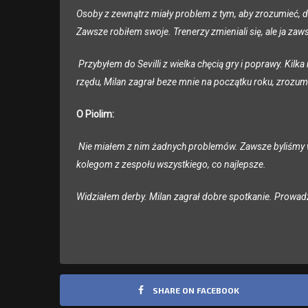
Osoby z zewnątrz miały problem z tym, aby zrozumieć, dl
Zawsze robiłem swoje. Trenerzy zmieniali się, ale ja 
Przybyłem do Sevilli z wielka chęcią gry i poprawy. Kil
rzędu, Milan zagrał beze mnie na początku roku, zrozu
O Piolim:
Nie miałem z nim żadnych problemów. Zawsze byliśmy w
kolegom z zespołu wszystkiego, co najlepsze.
Widziałem derby. Milan zagrał dobre spotkanie. Prowadzili
SHARE ON FACEBOOK