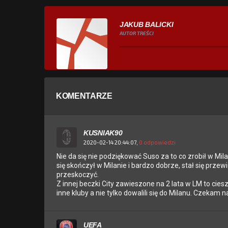
JAKUB BALICKI
AUTOR TREŚCI
KOMENTARZE
KUSNIAK90
2020-02-14 20:44:07,
0 odpowiedzi
Nie da się nie podziękować Suso za to co zrobił w Mila
się skończył w Milanie i bardzo dobrze, stał się prze
przeskoczyć.
Z innej beczki City zawieszone na 2 lata w LM to cies
inne kluby a nie tylko dowalili się do Milanu. Czekam na
UEFA