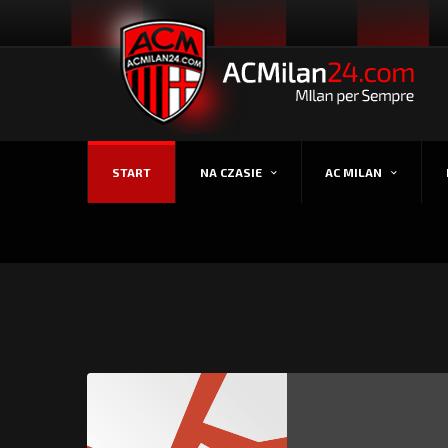
START
NA CZASIE
AC MILAN