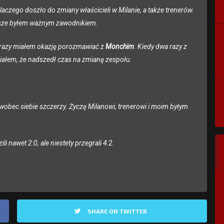
aczego doszło do zmiany właścicieli w Milanie, a także trenerów.
zawsze byłem ważnym zawodnikiem.
ka razy miałem okazję porozmawiać z
Monchim
. Kiedy dwa razy z
miałem, że nadszedł czas na zmianę zespołu.
obec siebie szczerzy. Życzę Milanowi, trenerowi i moim byłym
 nawet 2:0, ale niestety przegrali 4:2.
SHARE ON TWITTER