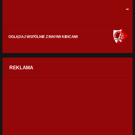
0
0
-
OGLĄDAJ WSPÓLNIE Z INNYMI KIBICAMI
REKLAMA