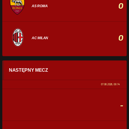
0
AS ROMA
0
AC MILAN
STATYSTYKI
NASTĘPNY MECZ
POSIADANIE PIŁKI
0%
100%
07.08.2026, 08:14
STRZAŁY
0
0
-
CELNE STRZAŁY
0
0
FAULE