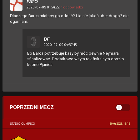
PATO
2020-07-09 01:54:22,
1 odpowiedzi
Dlaczego Barca miałaby go oddać? i to nie jakoś uber drogo? nie
ogarniam.
BF
2020-07-09 04:37:15
Bo Barca potrzebuje kasy by móc pewnie Neymara
sfinalizować. Dodatkowo w tym rok fiskalnym doszło
kupno Pjanica
POPRZEDNI MECZ
29.04.2023, 12:45
STADIO OLIMPICO