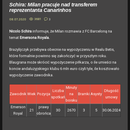
Schira: Milan pracuje nad transferem
reprezentanta Canarinhos
3681
3
08.07.2020
Nicolo Schira
informuje, że Milan rozmawia z FC Barceloną na
temat
Emersona Royala.
Brazylijczyk przebywa obecnie na wypożyczeniu w Realu Betis,
które formalnie powinno się zakończyć w przyszłym roku.
Blaugrana może skrócić wypożyczenie piłkarza, o ile umieści na
koncie andaluzyjskiego klubu 6 mln euro czyli tyle, ile kosztowało
wypożyczenie zawodnika.
Minuty
Liczba
Długość
Zawodnik
Wiek
Pozycja
na
Bramki
Asysty
spotkań
umowy
boisku
Emerson
prawy
21
30
2670
3
5
30.06.2024
Royal
obrońca