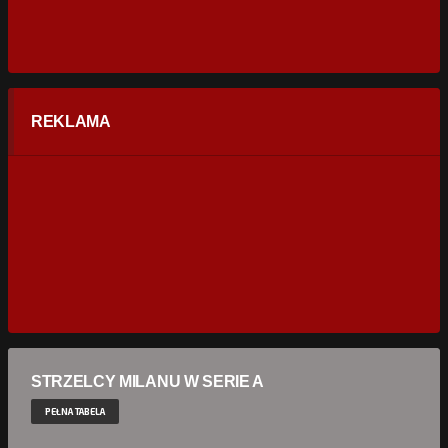
REKLAMA
STRZELCY MILANU W SERIE A
PEŁNA TABELA