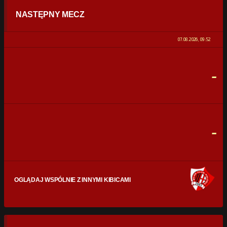
NASTĘPNY MECZ
POSIADANIE PIŁKI
0%
100%
07.08.2026, 09:52
STRZAŁY
0
0
-
CELNE STRZAŁY
0
0
FAULE
0
0
-
OGLĄDAJ WSPÓLNIE Z INNYMI KIBICAMI