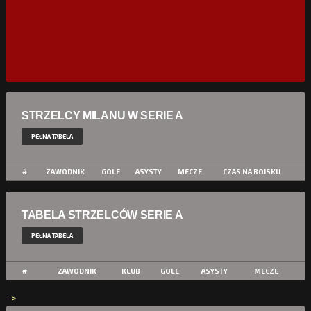
STRZELCY MILANU W SERIE A
PEŁNA TABELA
#
ZAWODNIK
GOLE
ASYSTY
MECZE
CZAS NA BOISKU
TABELA STRZELCÓW SERIE A
PEŁNA TABELA
#
ZAWODNIK
KLUB
GOLE
ASYSTY
MECZE
-->