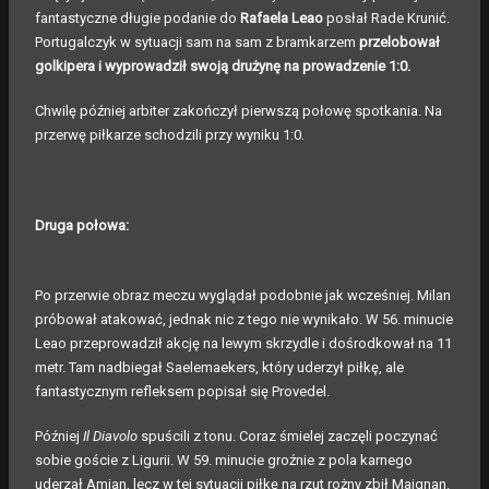
fantastyczne długie podanie do
Rafaela Leao
posłał Rade Krunić.
Portugalczyk w sytuacji sam na sam z bramkarzem
przelobował
golkipera
i wyprowadził swoją drużynę na prowadzenie 1:0.
Chwilę później arbiter zakończył pierwszą połowę spotkania. Na
przerwę piłkarze schodzili przy wyniku 1:0.
Druga połowa:
Po przerwie obraz meczu wyglądał podobnie jak wcześniej. Milan
próbował atakować, jednak nic z tego nie wynikało. W 56. minucie
Leao przeprowadził akcję na lewym skrzydle i dośrodkował na 11
metr. Tam nadbiegał Saelemaekers, który uderzył piłkę, ale
fantastycznym refleksem popisał się Provedel.
Później
Il Diavolo
spuścili z tonu. Coraz śmielej zaczęli poczynać
sobie goście z Ligurii. W 59. minucie groźnie z pola karnego
uderzał Amian, lecz w tej sytuacji piłkę na rzut rożny zbił Maignan.