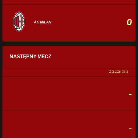
0
AC MILAN
STATYSTYKI
NASTĘPNY MECZ
POSIADANIE PIŁKI
0%
100%
06.08.2026, 05:12
STRZAŁY
0
0
-
CELNE STRZAŁY
0
0
FAULE
0
0
-