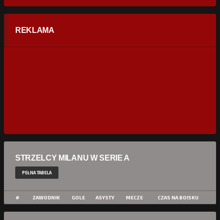
REKLAMA
STRZELCY MILANU W SERIE A
PEŁNA TABELA
#
ZAWODNIK
GOLE
ASYSTY
MECZE
CZAS NA BOISKU