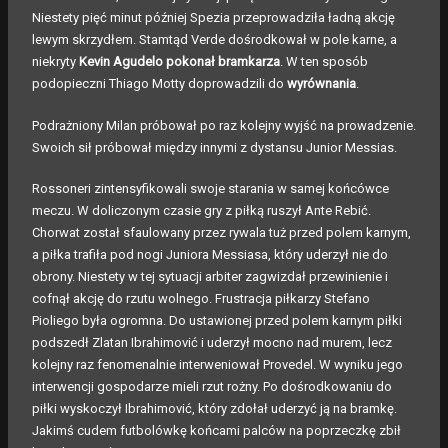
Niestety pięć minut później Spezia przeprowadziła ładną akcję
lewym skrzydłem. Stamtąd Verde dośrodkował w pole karne, a
niekryty
Kevin Agudelo pokonał bramkarza
. W ten sposób
podopieczni Thiago Motty doprowadzili do
wyrównania
.
Podrażniony Milan próbował po raz kolejny wyjść na prowadzenie.
Swoich sił próbował między innymi z dystansu Junior Messias.
Rossoneri zintensyfikowali swoje starania w samej końcówce
meczu. W doliczonym czasie gry z piłką ruszył Ante Rebić.
Chorwat został sfaulowany przez rywala tuż przed polem karnym,
a piłka trafiła pod nogi Juniora Messiasa, który uderzył nie do
obrony. Niestety w tej sytuacji arbiter zagwizdał przewinienie i
cofnął akcję do rzutu wolnego. Frustracja piłkarzy Stefano
Pioliego była ogromna. Do ustawionej przed polem karnym piłki
podszedł Zlatan Ibrahimović i uderzył mocno nad murem, lecz
kolejny raz fenomenalnie interweniował Provedel. W wyniku jego
interwencji gospodarze mieli rzut rożny. Po dośrodkowaniu do
piłki wyskoczył Ibrahimović, który zdołał uderzyć ją na bramkę.
Jakimś cudem futbolówkę końcami palców na poprzeczkę zbił