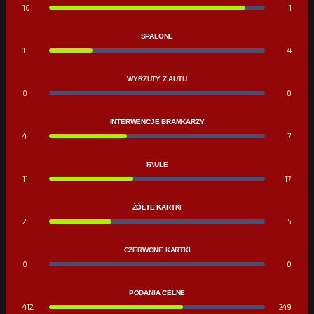
10
1
SPALONE
1
4
WYRZUTY Z AUTU
0
0
INTERWENCJE BRAMKARZY
4
7
FAULE
11
17
ŻÓŁTE KARTKI
2
5
CZERWONE KARTKI
0
0
PODANIA CELNE
412
249