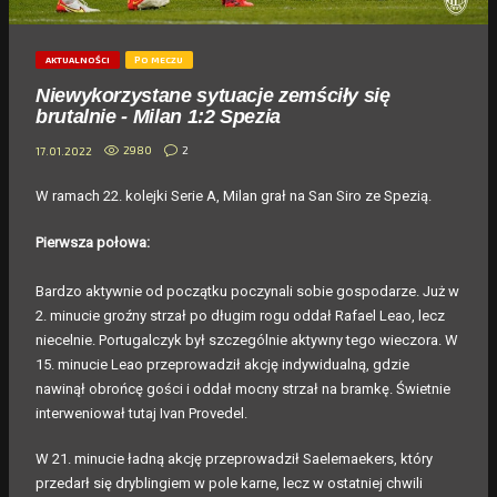
AKTUALNOŚCI
PO MECZU
Niewykorzystane sytuacje zemściły się
brutalnie - Milan 1:2 Spezia
2980
2
17.01.2022
W ramach 22. kolejki Serie A, Milan grał na San Siro ze Spezią.
Pierwsza połowa:
Bardzo aktywnie od początku poczynali sobie gospodarze. Już w
2. minucie groźny strzał po długim rogu oddał Rafael Leao, lecz
niecelnie. Portugalczyk był szczególnie aktywny tego wieczora. W
15. minucie Leao przeprowadził akcję indywidualną, gdzie
nawinął obrońcę gości i oddał mocny strzał na bramkę. Świetnie
interweniował tutaj Ivan Provedel.
W 21. minucie ładną akcję przeprowadził Saelemaekers, który
przedarł się dryblingiem w pole karne, lecz w ostatniej chwili