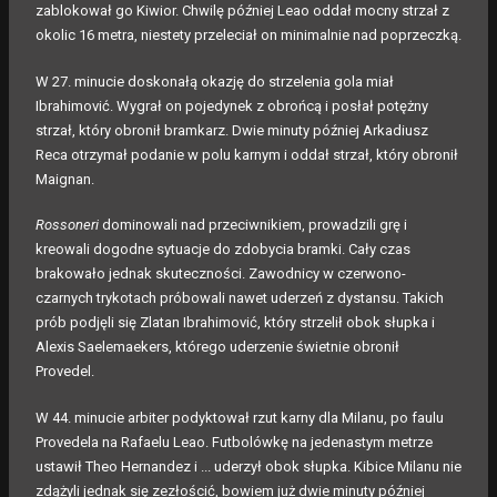
zablokował go Kiwior. Chwilę później Leao oddał mocny strzał z
okolic 16 metra, niestety przeleciał on minimalnie nad poprzeczką.
W 27. minucie doskonałą okazję do strzelenia gola miał
Ibrahimović. Wygrał on pojedynek z obrońcą i posłał potężny
strzał, który obronił bramkarz. Dwie minuty później Arkadiusz
Reca otrzymał podanie w polu karnym i oddał strzał, który obronił
Maignan.
Rossoneri
dominowali nad przeciwnikiem, prowadzili grę i
kreowali dogodne sytuacje do zdobycia bramki. Cały czas
brakowało jednak skuteczności. Zawodnicy w czerwono-
czarnych trykotach próbowali nawet uderzeń z dystansu. Takich
prób podjęli się Zlatan Ibrahimović, który strzelił obok słupka i
Alexis Saelemaekers, którego uderzenie świetnie obronił
Provedel.
W 44. minucie arbiter podyktował rzut karny dla Milanu, po faulu
Provedela na Rafaelu Leao. Futbolówkę na jedenastym metrze
ustawił Theo Hernandez i ... uderzył obok słupka. Kibice Milanu nie
zdążyli jednak się zezłościć, bowiem już dwie minuty później