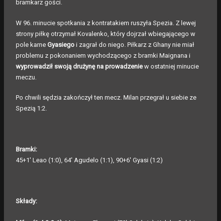
bramkarz gości.
W 96. minucie spotkania z kontratakiem ruszyła Spezia. Z lewej
strony piłkę otrzymał Kovalenko, który dojrzał wbiegającego w
pole karne
Gyasiego
i zagrał do niego. Piłkarz z Ghany nie miał
problemu z pokonaniem wychodzącego z bramki Maignana i
wyprowadził swoją drużynę na prowadzenie
w ostatniej minucie
meczu.
Po chwili sędzia zakończył ten mecz. Milan przegrał u siebie ze
Spezią 1:2.
Bramki:
45+1' Leao (1:0), 64' Agudelo (1:1), 90+6' Gyasi (1:2)
Składy: