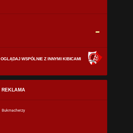
CELNE STRZAŁY
0
0
FAULE
-
0
0
OGLĄDAJ WSPÓLNIE Z INNYMI KIBICAMI
REKLAMA
Bukmacherzy