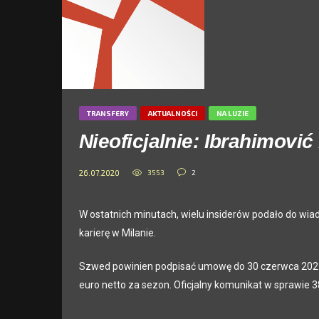
TRANSFERY
AKTUALNOŚCI
NA LUZIE
Nieoficjalnie: Ibrahimović
3553
2
26.07.2020
W ostatnich minutach, wielu insiderów podało do wia
karierę w Milanie.
Szwed powinien podpisać umowę do 30 czerwca 2021 
euro netto za sezon. Oficjalny komunikat w sprawie 