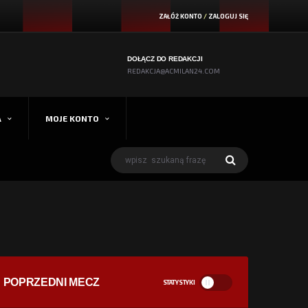
ZAŁÓŻ KONTO
/
ZALOGUJ SIĘ
DOŁĄCZ DO REDAKCJI
REDAKCJA@ACMILAN24.COM
A
MOJE KONTO
POPRZEDNI MECZ
STATYSTYKI