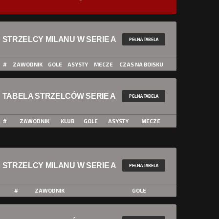
STRZELCY MILANU W SERIE A
PEŁNA TABELA
#
ZAWODNIK
GOLE
ASYSTY
MECZE
CZAS NA BOISKU
TABELA STRZELCÓW SERIE A
PEŁNA TABELA
#
ZAWODNIK
KLUB
GOLE
ASYSTY
MECZE
STRZELCY MILANU W SERIE A
PEŁNA TABELA
#
ZAWODNIK
GOLE