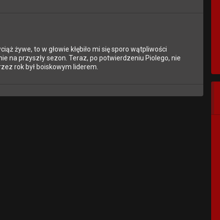
iąż żywe, to w głowie kłębiło mi się sporo wątpliwości
e na przyszły sezon. Teraz, po potwierdzeniu Piolego, nie
zez rok był boiskowym liderem.