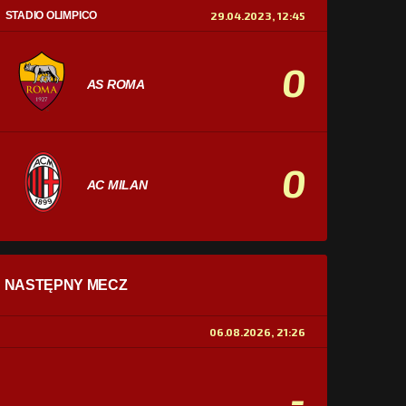
STADIO OLIMPICO
29.04.2023, 12:45
0
AS ROMA
0
AC MILAN
STATYSTYKI
NASTĘPNY MECZ
POSIADANIE PIŁKI
0%
100%
06.08.2026, 21:26
STRZAŁY
0
0
-