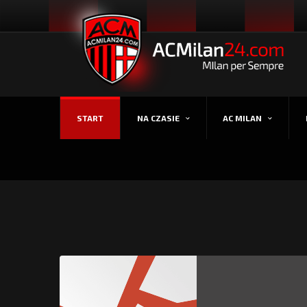
START
NA CZASIE
AC MILAN