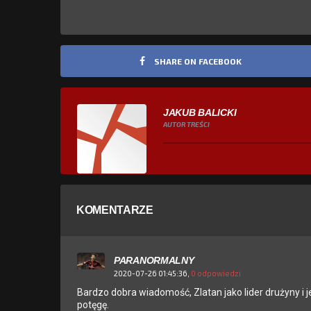
SHARE ON FACEBOOK
JAKUB BALICKI
AUTOR TREŚCI
KOMENTARZE
PARANORMALNY
2020-07-26 01:45:36,
0 odpowiedzi
Bardzo dobra wiadomość, Zlatan jako lider drużyny i j
potęgę.