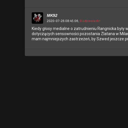
MK92
2020-07-26 08:45:06,
0 odpowiedzi
Kiedy głosy medialne o zatrudnieniu Rangnicka były wc
dotyczących sensowności pozostania Zlatana w Milani
mam najmniejszych zastrzeżeń, by Szwed jeszcze pr