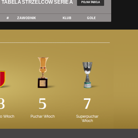
TABELA STRZELCÓW SERIE A
PEŁNA TABELA
#
ZAWODNIK
KLUB
GOLE