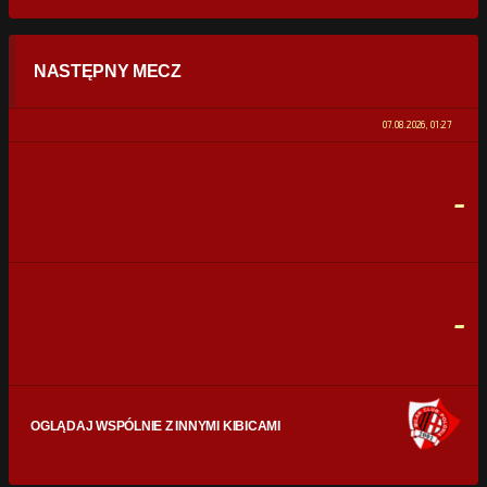
STATYSTYKI
NASTĘPNY MECZ
POSIADANIE PIŁKI
0%
100%
07.08.2026, 01:27
STRZAŁY
0
0
-
CELNE STRZAŁY
0
0
FAULE
0
0
-
OGLĄDAJ WSPÓLNIE Z INNYMI KIBICAMI