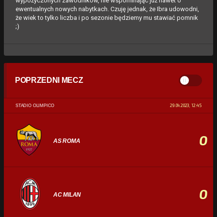
wypożyczonych zawodników, nie wspominając już nawet o
ewentualnych nowych nabytkach. Czuję jednak, że Ibra udowodni,
że wiek to tylko liczba i po sezonie będziemy mu stawiać pomnik
;)
POPRZEDNI MECZ
29.04.2023, 12:45
STADIO OLIMPICO
0
AS ROMA
0
AC MILAN