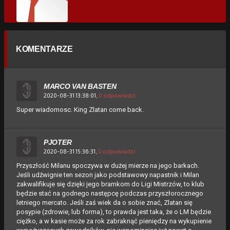
KOMENTARZE
MARCO VAN BASTEN
2020-08-31 13:38:01,
0 odpowiedzi
Super wiadomosc. King Zlatan come back.
PJOTER
2020-08-31 15:36:31,
0 odpowiedzi
Przyszłość Milanu spoczywa w dużej mierze na jego barkach.
Jeśli udźwignie ten sezon jako podstawowy napastnik i Milan
zakwalifikuje się dzięki jego bramkom do Ligi Mistrzów, to klub
będzie stać na godnego następcę podczas przyszłorocznego
letniego mercato. Jeśli zaś wiek da o sobie znać, Zlatan się
posypie (zdrowie, lub forma), to prawda jest taka, że o LM będzie
ciężko, a w kasie może za rok zabraknąć pieniędzy na wykupienie