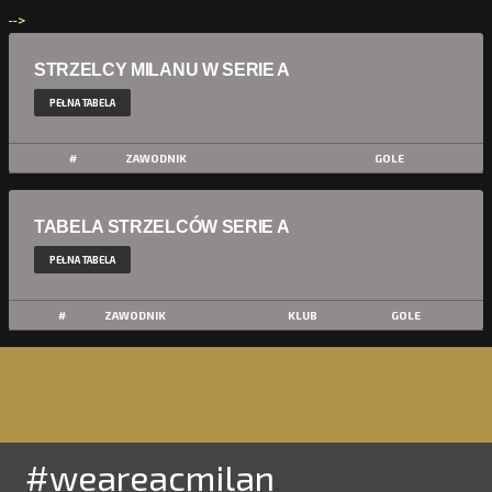
-->
STRZELCY MILANU W SERIE A
PEŁNA TABELA
#
ZAWODNIK
GOLE
TABELA STRZELCÓW SERIE A
PEŁNA TABELA
#
ZAWODNIK
KLUB
GOLE
#weareacmilan