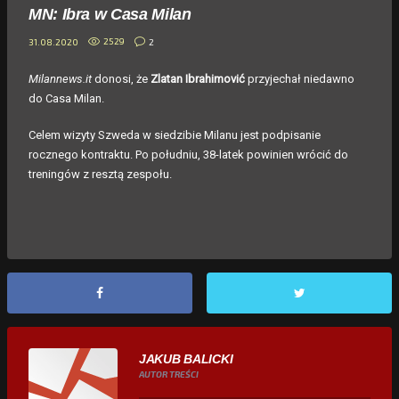
MN: Ibra w Casa Milan
2529
2
31.08.2020
Milannews.it
donosi, że
Zlatan Ibrahimović
przyjechał niedawno
do Casa Milan.
Celem wizyty Szweda w siedzibie Milanu jest podpisanie
rocznego kontraktu. Po południu, 38-latek powinien wrócić do
treningów z resztą zespołu.
JAKUB BALICKI
AUTOR TREŚCI