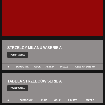
STRZELCY MILANU W SERIE A
PEŁNA TABELA
#
ZAWODNIK
GOLE
ASYSTY
MECZE
CZAS NA BOISKU
TABELA STRZELCÓW SERIE A
PEŁNA TABELA
#
ZAWODNIK
KLUB
GOLE
ASYSTY
MECZE