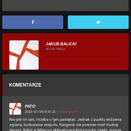
JAKUB BALICKI
AUTOR TREŚCI
KOMENTARZE
PATO
2020-07-09 01:47:21,
0 odpowiedzi
Nie jest on tani, i trzeba o tym pamiętać. Jednak z punktu widzenia
zgrania, budowania zespołu, Rangnick nie pownien mieć trudnej
decyzji, Rebić w Milan po aklimatyzacji która trochę zajęła, spisuje