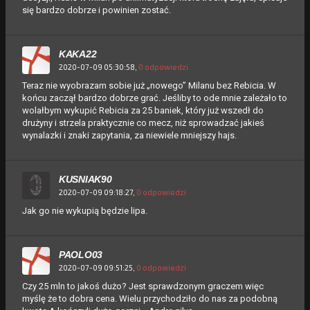
się bardzo dobrze i powinien zostać.
KAKA22
2020-07-09 05:30:58,
0 odpowiedzi
Teraz nie wyobrazam sobie już „nowego” Milanu bez Rebicia. W
końcu zaczął bardzo dobrze grać. Jeśliby to ode mnie zależało to
wolałbym wykupić Rebicia za 25 baniek, który już wszedł do
drużyny i strzela praktycznie co mecz, niż sprowadzać jakieś
wynalazki i znaki zapytania, za niewiele mniejszy hajs.
KUSNIAK90
2020-07-09 09:18:27,
0 odpowiedzi
Jak go nie wykupią będzie lipa.
PAOLO03
2020-07-09 09:51:25,
0 odpowiedzi
Czy 25 mln to jakoś dużo? Jest sprawdzonym graczem więc
myślę że to dobra cena. Wielu przychodziło do nas za podobną