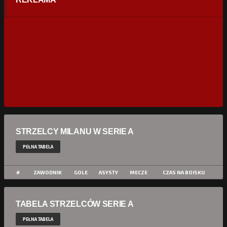
STRZELCY MILANU W SERIE A
PEŁNA TABELA
#
ZAWODNIK
GOLE
ASYSTY
MECZE
CZAS NA BOISKU
TABELA STRZELCÓW SERIE A
PEŁNA TABELA