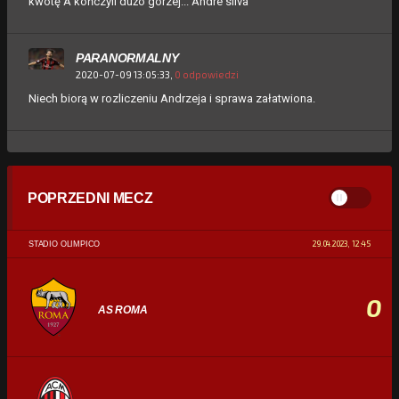
kwotę A kończyli dużo gorzej... Andre silva
PARANORMALNY
2020-07-09 13:05:33,
0 odpowiedzi
Niech biorą w rozliczeniu Andrzeja i sprawa załatwiona.
POPRZEDNI MECZ
29.04.2023, 12:45
STADIO OLIMPICO
0
AS ROMA