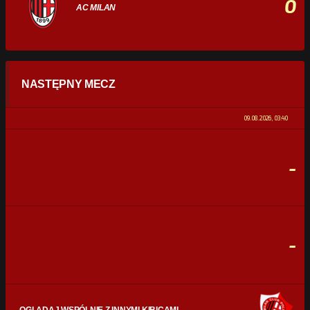
0
AC MILAN
STATYSTYKI
NASTĘPNY MECZ
POSIADANIE PIŁKI
0%
100%
09.08.2026, 03:40
STRZAŁY
0
0
-
CELNE STRZAŁY
0
0
FAULE
0
0
-