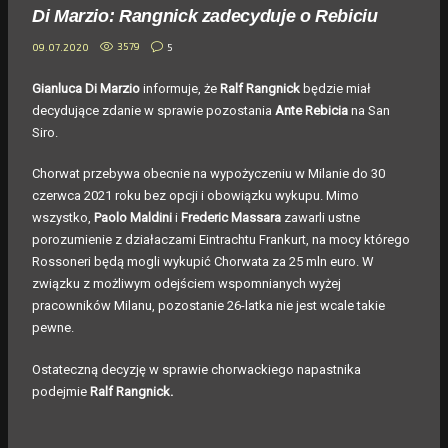
Di Marzio: Rangnick zadecyduje o Rebiciu
3579
5
09.07.2020
Gianluca Di Marzio
informuje, że
Ralf Rangnick
będzie miał
decydujące zdanie w sprawie pozostania
Ante Rebicia
na San
Siro.
Chorwat przebywa obecnie na wypożyczeniu w Milanie do 30
czerwca 2021 roku bez opcji i obowiązku wykupu. Mimo
wszystko,
Paolo Maldini
i
Frederic Massara
zawarli ustne
porozumienie z działaczami Eintrachtu Frankurt, na mocy którego
Rossoneri będą mogli wykupić Chorwata za 25 mln euro. W
związku z możliwym odejściem wspomnianych wyżej
pracowników Milanu, pozostanie 26-latka nie jest wcale takie
pewne.
Ostateczną decyzję w sprawie chorwackiego napastnika
podejmie
Ralf Rangnick.