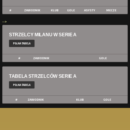
#
ZAWODNIK
KLUB
GOLE
ASYSTY
MECZE
-->
STRZELCY MILANU W SERIE A
PEŁNA TABELA
#
ZAWODNIK
GOLE
TABELA STRZELCÓW SERIE A
PEŁNA TABELA
#
ZAWODNIK
KLUB
GOLE