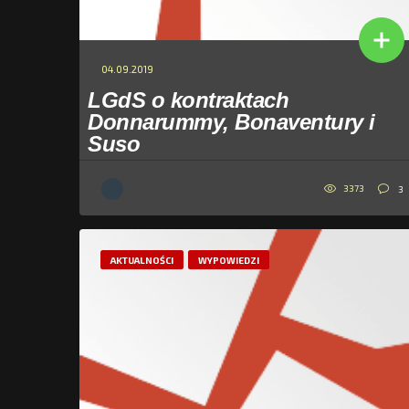
04.09.2019
LGdS o kontraktach
Donnarummy, Bonaventury i
Suso
3373
3
AKTUALNOŚCI
WYPOWIEDZI