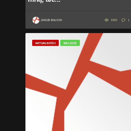
3351
1
JAKUB BALICKI
AKTUALNOŚCI
NA LUZIE