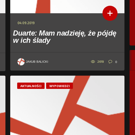
04.09.2019
Duarte: Mam nadzieję, że pójdę
w ich ślady
2619
0
JAKUB BALICKI
AKTUALNOŚCI
WYPOWIEDZI