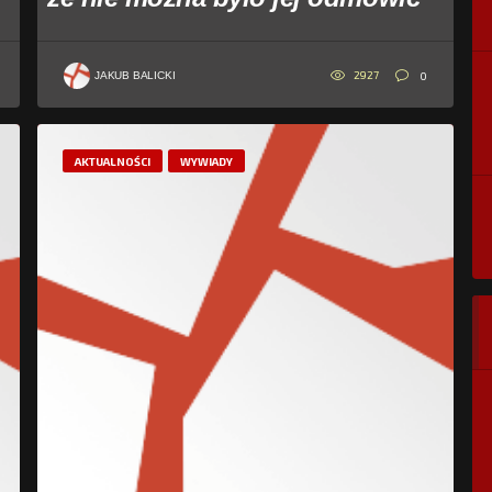
2927
0
JAKUB BALICKI
AKTUALNOŚCI
WYWIADY