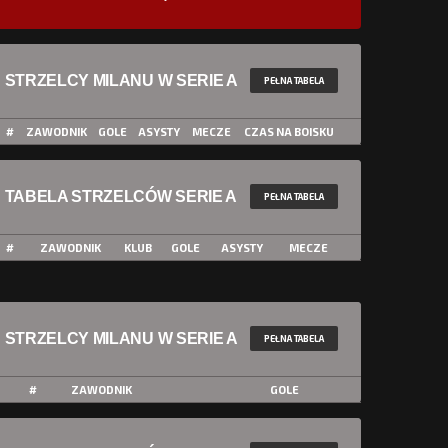
STRZELCY MILANU W SERIE A
PEŁNA TABELA
#
ZAWODNIK
GOLE
ASYSTY
MECZE
CZAS NA BOISKU
TABELA STRZELCÓW SERIE A
PEŁNA TABELA
#
ZAWODNIK
KLUB
GOLE
ASYSTY
MECZE
STRZELCY MILANU W SERIE A
PEŁNA TABELA
#
ZAWODNIK
GOLE