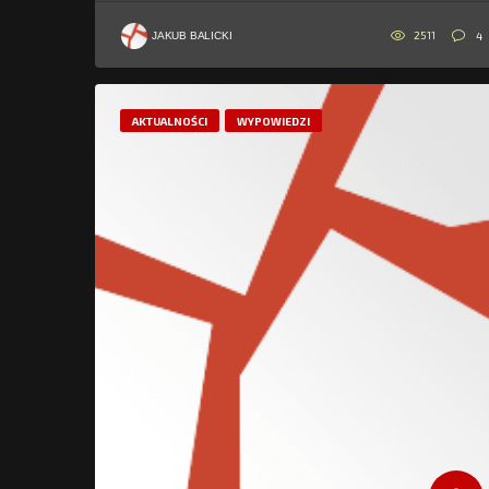
2511
4
JAKUB BALICKI
AKTUALNOŚCI
WYPOWIEDZI