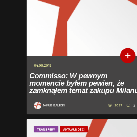
04.09.2019
Commisso: W pewnym
momencie byłem pewien, że
zamknąłem temat zakupu Milan
3087
2
JAKUB BALICKI
TRANSFERY
AKTUALNOŚCI