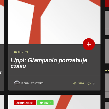
04.09.2019
Lippi: Giampaolo potrzebuje
czasu
-->
u
3140
0
MICHAŁ SYNOWIEC
AKTUALNOŚCI
NA LUZIE