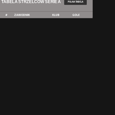
TABELA STRZELCÓW SERIE A
PEŁNA TABELA
#
ZAWODNIK
KLUB
GOLE