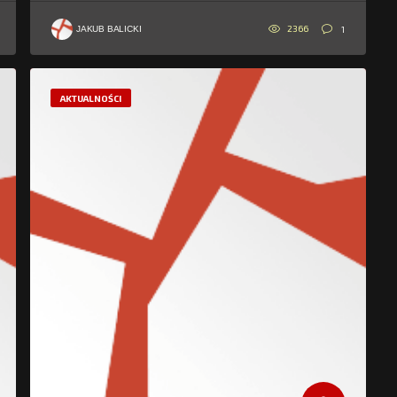
2366
1
JAKUB BALICKI
AKTUALNOŚCI