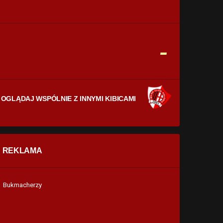
CELNE STRZAŁY
0
0
FAULE
-
0
0
OGLĄDAJ WSPÓLNIE Z INNYMI KIBICAMI
REKLAMA
Bukmacherzy