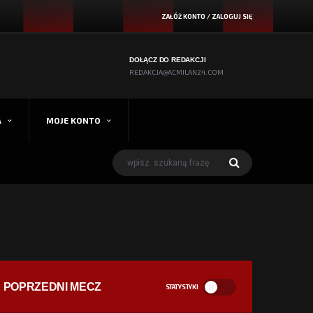
ZAŁÓŻ KONTO
/
ZALOGUJ SIĘ
DOŁĄCZ DO REDAKCJI
REDAKCJA@ACMILAN24.COM
A
MOJE KONTO
POPRZEDNI MECZ
STATYSTYKI