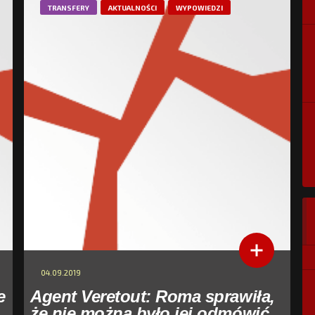
TRANSFERY
AKTUALNOŚCI
WYPOWIEDZI
04.09.2019
e
Agent Veretout: Roma sprawiła,
że nie można było jej odmówić