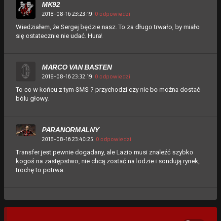
MK92
2018-08-16 23:23:19,
0 odpowiedzi
Wiedziałem, że Sergej będzie nasz. To za długo trwało, by miało
się ostatecznie nie udać. Hura!
MARCO VAN BASTEN
2018-08-16 23:32:19,
0 odpowiedzi
To co w końcu z tym SMS ? przychodzi czy nie bo można dostać
bólu głowy.
PARANORMALNY
2018-08-16 23:40:25,
0 odpowiedzi
Transfer jest pewnie dogadany, ale Lazio musi znaleźć szybko
kogoś na zastępstwo, nie chcą zostać na lodzie i sondują rynek,
trochę to potrwa.