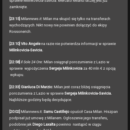
sprawie Milinkovicia-Savicia. Mercato Milanu raczej jest już
zamknięte.
[23:15]
Milannews.it:
Milan ma skupić się tylko na transferach
wychodzących. Nikt nowy nie powinien dołączyć do ekipy
Rossonerich.
[23:10] Vito Angele
na razie nie potwierdza informacji w sprawie
Milinkovicia-Savicia.
[22:58]
Il Sole 24 Ore:
Milan osiągnął porozumienie z Lazio w
sprawie wypożyczenia
Sergeja Milinkovicia
za 40 mln € z opcją
wykupu.
[22:33]
Gianluca Di Marzio:
Milan jest coraz bliżej osiągnięcia
porozumienia z Lazio w sprawie
Sergeja Milinkovicia-Savicia.
Najbliższe godziny będą decydujące.
[20:02]
Milannews.it:
Samu Castillejo
opuścił Casa Milan. Hiszpan
podpisał już umowę z Milanem. Ogłoszenie jego transferu,
podobnie jak
Diego Laxalta
powinno nastąpić w ciągu