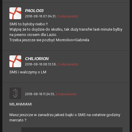
PAOLO03
2018-08-16 07:04:31,
0 odpowiedzi
SMS to byłoby niebo !!
Wątpię że to dojdzie do skutku, tak duży transfer last-minute bylby
na pewno ciosem dla Lazio.
Trzeba jeszcze sie pozbyć Montolivo+Gabriela
CHILIORION
2018-08-16 08:13:59,
0 odpowiedzi
SMS i walczymy o LM
2018-08-16 11:24:55,
2 odpowiedzi
MILANMIAMI
Masz jeszcze w zanadrzu jakieś bajki o SMS na ostatnie godziny
mercato ?