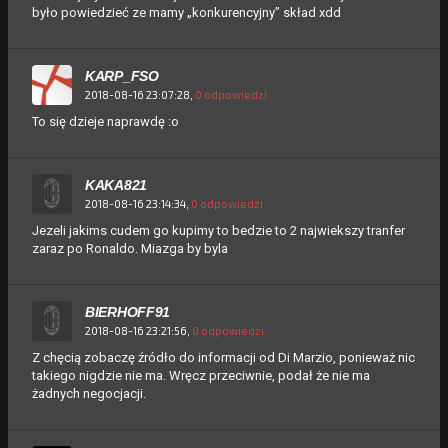
było powiedzieć ze mamy „konkurencyjny” skład xdd
KARP_FSO
2018-08-16 23:07:28,
0 odpowiedzi
To się dzieje naprawdę :o
KAKA821
2018-08-16 23:14:34,
0 odpowiedzi
Jezeli jakims cudem go kupimy to bedzie to 2 najwiekszy tranfer
zaraz po Ronaldo. Miazga by byla
BIERHOFF91
2018-08-16 23:21:56,
0 odpowiedzi
Z chęcią zobaczę źródło do informacji od Di Marzio, ponieważ nic
takiego nigdzie nie ma. Wręcz przeciwnie, podał że nie ma
żadnych negocjacji.