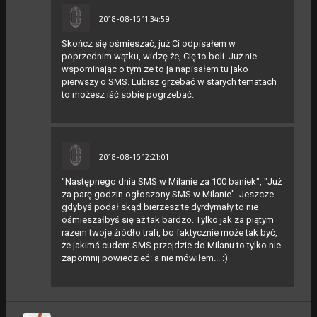
2018-08-16 11:34:59
Skończ się ośmieszać, już Ci odpisałem w
poprzednim wątku, widzę że, Cię to boli. Już nie
wspominając o tym ze to ja napisałem tu jako
pierwszy o SMS. Lubisz grzebać w starych tematach
to możesz iść sobie pogrzebać.
2018-08-16 12:21:01
"Następnego dnia SMS w Milanie za 100 baniek", "Już
za parę godzin ogłoszony SMS w Milanie". Jeszcze
gdybyś podał skąd bierzesz te dyrdymały to nie
ośmieszałbyś się aż tak bardzo. Tylko jak za piątym
razem twoje źródło trafi, bo faktycznie może tak być,
że jakimś cudem SMS przejdzie do Milanu to tylko nie
zapomnij powiedzieć: a nie mówiłem... :)