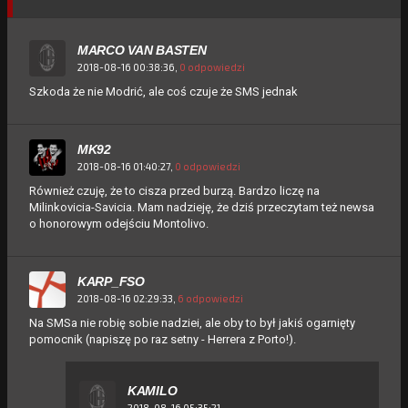
MARCO VAN BASTEN
2018-08-16 00:38:36,
0 odpowiedzi
Szkoda że nie Modrić, ale coś czuje że SMS jednak
MK92
2018-08-16 01:40:27,
0 odpowiedzi
Również czuję, że to cisza przed burzą. Bardzo liczę na
Milinkovicia-Savicia. Mam nadzieję, że dziś przeczytam też newsa
o honorowym odejściu Montolivo.
KARP_FSO
2018-08-16 02:29:33,
6 odpowiedzi
Na SMSa nie robię sobie nadziei, ale oby to był jakiś ogarnięty
pomocnik (napiszę po raz setny - Herrera z Porto!).
KAMILO
2018-08-16 05:35:21