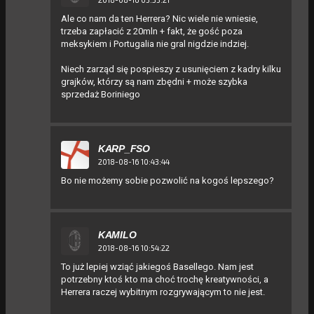
Ale co nam da ten Herrera? Nic wiele nie wniesie,
trzeba zapłacić z 20mln + fakt, że gość poza
meksykiem i Portugalia nie gral nigdzie indziej.
Niech zarząd się pospieszy z usunięciem z kadry kilku
grajków, którzy są nam zbędni + może szybka
sprzedaż Boriniego
KARP_FSO
2018-08-16 10:43:44
Bo nie możemy sobie pozwolić na kogoś lepszego?
KAMILO
2018-08-16 10:54:22
To już lepiej wziąć jakiegoś Basellego. Nam jest
potrzebny ktoś kto ma choć trochę kreatywności, a
Herrera raczej wybitnym rozgrywającym to nie jest.