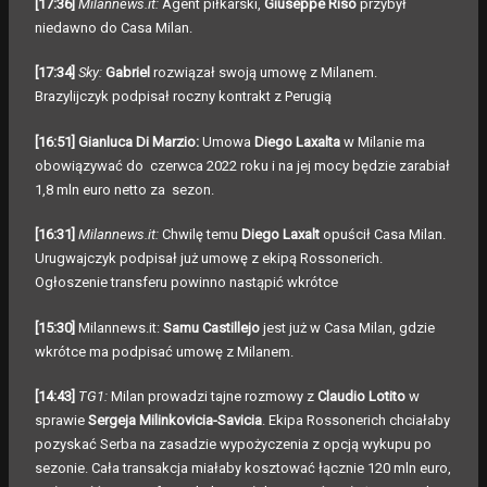
[17:36]
Milannews.it:
Agent piłkarski,
Giuseppe Riso
przybył
niedawno do Casa Milan.
[17:34]
Sky:
Gabriel
rozwiązał swoją umowę z Milanem.
Brazylijczyk podpisał roczny kontrakt z Perugią
[16:51] Gianluca Di Marzio:
Umowa
Diego Laxalta
w Milanie ma
obowiązywać do czerwca 2022 roku i na jej mocy będzie zarabiał
1,8 mln euro netto za sezon.
[16:31]
Milannews.it:
Chwilę temu
Diego Laxalt
opuścił Casa Milan.
Urugwajczyk podpisał już umowę z ekipą Rossonerich.
Ogłoszenie transferu powinno nastąpić wkrótce
[15:30]
Milannews.it:
Samu Castillejo
jest już w Casa Milan, gdzie
wkrótce ma podpisać umowę z Milanem.
[14:43]
TG1:
Milan prowadzi tajne rozmowy z
Claudio Lotito
w
sprawie
Sergeja Milinkovicia-Savicia
. Ekipa Rossonerich chciałaby
pozyskać Serba na zasadzie wypożyczenia z opcją wykupu po
sezonie. Cała transakcja miałaby kosztować łącznie 120 mln euro,