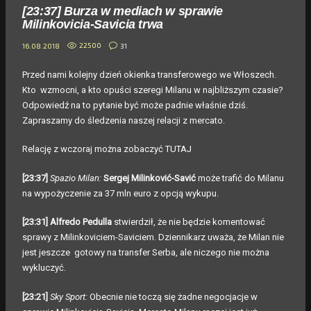
[23:37] Burza w mediach w sprawie
Milinkovicia-Savicia trwa
22500
31
16.08.2018
Przed nami kolejny dzień okienka transferowego we Włoszech.
Kto wzmocni, a kto opuści szeregi Milanu w najbliższym czasie?
Odpowiedź na to pytanie być może padnie właśnie dziś.
Zapraszamy do śledzenia naszej relacji z mercato.
Relację z wczoraj można zobaczyć
TUTAJ
[23:37]
Spazio Milan:
Sergej Milinković-Savić
może trafić do Milanu
na wypożyczenie za 37 mln euro z opcją wykupu.
[23:31] Alfredo Pedulla
stwierdził, że nie będzie komentować
sprawy z Milinkoviciem-Saviciem. Dziennikarz uważa, że Milan nie
jest jeszcze gotowy na transfer Serba, ale niczego nie można
wykluczyć.
[23:21]
Sky Sport:
Obecnie nie toczą się żadne negocjacje w