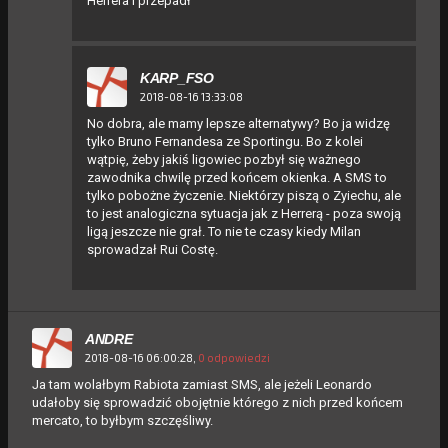
Herrera i przepadł ^
KARP_FSO
2018-08-16 13:33:08
No dobra, ale mamy lepsze alternatywy? Bo ja widzę
tylko Bruno Fernandesa ze Sportingu. Bo z kolei
wątpię, żeby jakiś ligowiec pozbył się ważnego
zawodnika chwilę przed końcem okienka. A SMS to
tylko pobożne życzenie. Niektórzy piszą o Zyiechu, ale
to jest analogiczna sytuacja jak z Herrerą - poza swoją
ligą jeszcze nie grał. To nie te czasy kiedy Milan
sprowadzał Rui Costę.
ANDRE
2018-08-16 06:00:28,
0 odpowiedzi
Ja tam wolałbym Rabiota zamiast SMS, ale jeżeli Leonardo
udałoby się sprowadzić obojętnie którego z nich przed końcem
mercato, to byłbym szczęśliwy.