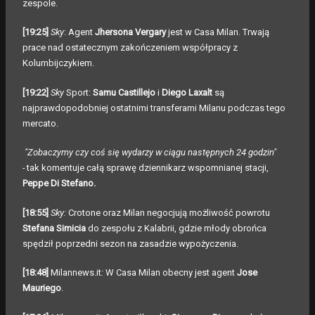
zespole.
[19:25]
Sky
: Agent
Jhersona Vergary
jest w Casa Milan. Trwają
prace nad ostatecznym zakończeniem współpracy z
Kolumbijczykiem.
[19:22]
Sky
Sport:
Samu Castillejo
i
Diego Laxalt
są
najprawdopodobniej ostatnimi transferami Milanu podczas tego
mercato.
"Zobaczymy czy coś się wydarzy w ciągu następnych 24 godzin"
-
tak komentuje całą sprawę dziennikarz wspomnianej stacji,
Peppe Di Stefano.
[18:55]
Sky
:
Crotone oraz Milan negocjują możliwość powrotu
Stefana Simicia
do zespołu z Kalabrii, gdzie młody obrońca
spędził poprzedni sezon na zasadzie wypożyczenia.
[18:48]
Milannews.it
:
W Casa Milan obecny jest agent
Jose
Mauriego
.