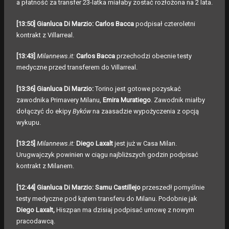
a płatność za transfer 23-latka miałaby zostać rozłożona na 2 lata.
[13:50] Gianluca Di Marzio: Carlos Bacca
podpisał czteroletni
kontrakt z Villarreal.
[13:43]
Milannews.it:
Carlos Bacca
przechodzi obecnie testy
medyczne przed transferem do Villarreal.
[13:36] Gianluca Di Marzio:
Torino jest gotowe pozyskać
zawodnika Primavery Milanu,
Emira Muratiego
. Zawodnik miałby
dołączyć do ekipy
Byków
na zaasadzie wypożyczenia z opcją
wykupu.
[13:25]
Milannews.it:
Diego Laxalt
jest już w Casa Milan.
Urugwajczyk powinien w ciągu najbliższych godzin podpisać
kontrakt z Milanem.
[12:44] Gianluca Di Marzio: Samu Castillejo
przeszedł pomyślnie
testy medyczne pod kątem transferu do Milanu. Podobnie jak
Diego Laxalt,
Hiszpan ma dzisiaj podpisać umowę z nowym
pracodawcą.