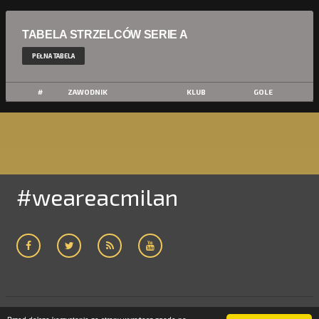
TABELA STRZELCÓW SERIE A
PEŁNA TABELA
#
ZAWODNIK
KLUB
GOLE
#weareacmilan