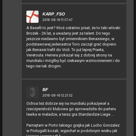
KARP_FSO
2018-08-16 11:57:47
A Baselli to jest? Ktoś ostatnio pisał, że to taki włoski
Brożek - 26 lat, a uważany jest za talent. Do tego
jeszcze niedawno był zmiennikiem Benassiego, w
podstawowej jedenastce Toro zaczął grać dopiero
jak Benassi trafił do Violi. To już lepiej Praeta,
Veretouta. Herrera pokazał się z dobrej strony na
mundialu i mógłby być ciekawym wzmocnieniem i do
tego nie tak drogim.
BF
2018-08-16 12:21:52
Ochoa też dobrze się na mundialu pokazywał a
rzeczywistość klubowa go sprowadziła do parteru
ławka w maladze, a teraz gra Standardzie Liege ...
Pamiętam w Porto takiego grajka jak Lucho Gonzalez
w Portugalli kozak, wyjechał w podobnym wieku jak