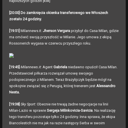
najbliższych godzin
[klik]
[20:00] Do zamknięcia okienka transferowego we Włoszech
zostało 24 godziny.
[19:51]
Milannews.it:
Jherson Vergara
przybył do Casa Milan, gdzie
ma omówić swoją przyszłość w Milanie. Jego umowa z ekipą
Rossonerich wygasa w czerwcu przyszłego roku.
[19:45]
Milannews.it:
Agent
Gabriela
niedawno opuścił Casa Milan.
Przedstawiciel piłkarza rozwiązał umowę swojego
podopiecznego z Milanem. Teraz Brazylijczyk będzie mógł na
spokojnie związać się z Perugią, której trenerem jest
Alessandro
Nesta.
[19:38]
Sky Sport:
Obecnie nie trwają żadne negocjacje na linii
Milan-Lazio w sprawie
Sergeja Milinkovicia-Savicia
. Na realizację
tego transferu pozostaje tylko 24 godziny. Inna sprawa, że ekipa
Biancolestich nie ma jak na razie następcy Serba w swoim