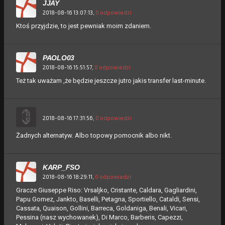
JJAY
2018-08-16 13:07:13,
0 odpowiedzi
Ktoś przyjdzie, to jest pewniak moim zdaniem.
PAOLO03
2018-08-16 15:51:57,
0 odpowiedzi
Też tak uważam ,że będzie jeszcze jutro jakis transfer last-minute.
2018-08-16 17:31:56,
0 odpowiedzi
Żadnych alternatyw. Albo topowy pomocnik albo nikt.
KARP_FSO
2018-08-16 18:29:11,
0 odpowiedzi
Gracze Giuseppe Riso: Vrsaljko, Cristante, Caldara, Gagliardini,
Papu Gomez, Jankto, Baselli, Petagna, Sportiello, Cataldi, Sensi,
Cassata, Quaison, Gollini, Barreca, Goldaniga, Benali, Vicari,
Pessina (nasz wychowanek), Di Marco, Barberis, Capezzi,