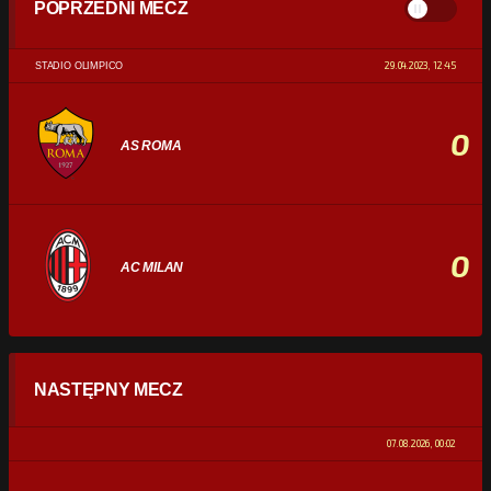
POPRZEDNI MECZ
29.04.2023, 12:45
STADIO OLIMPICO
0
AS ROMA
0
AC MILAN
STATYSTYKI
NASTĘPNY MECZ
POSIADANIE PIŁKI
0%
100%
07.08.2026, 00:02
STRZAŁY
0
0