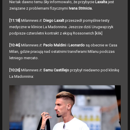
Nie tak dawno temu
Sky
informowało, że przybycie
Laxalta
jest
związane z problemami fizycznymi
Ivana Strinicia.
[11:18]
Milannews.it:
Diego Laxalt
przeszedł pomyślnie testy
medyczne w klinice La Madonnina. Jeszcze dziś Urugwajczyk
podpisze czteroletni kontrakt z ekipą Rossonerich
[klik]
[10:46]
Milannews.it:
Paolo Maldini
i
Leonardo
są obecnie w Casa
Milan, gdzie pracują nad ostatnimi transferami Milanu podczas
letniego mercato.
[10:26]
Milannews.it:
Samu Castillejo
przybył niedawno pod klinikę
La Madonnina: