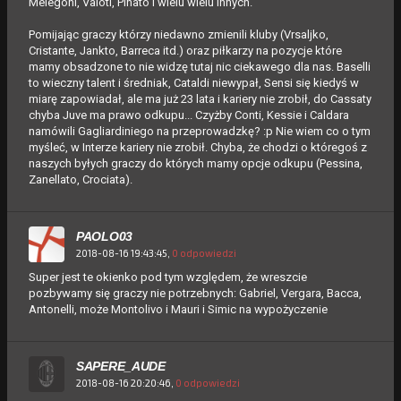
Melegoni, Valoti, Pinato i wielu wielu innych.
Pomijając graczy którzy niedawno zmienili kluby (Vrsaljko,
Cristante, Jankto, Barreca itd.) oraz piłkarzy na pozycje które
mamy obsadzone to nie widzę tutaj nic ciekawego dla nas. Baselli
to wieczny talent i średniak, Cataldi niewypał, Sensi się kiedyś w
miarę zapowiadał, ale ma już 23 lata i kariery nie zrobił, do Cassaty
chyba Juve ma prawo odkupu... Czyżby Conti, Kessie i Caldara
namówili Gagliardiniego na przeprowadzkę? :p Nie wiem co o tym
myśleć, w Interze kariery nie zrobił. Chyba, że chodzi o któregoś z
naszych byłych graczy do których mamy opcje odkupu (Pessina,
Zanellato, Crociata).
PAOLO03
2018-08-16 19:43:45,
0 odpowiedzi
Super jest te okienko pod tym względem, że wreszcie
pozbywamy się graczy nie potrzebnych: Gabriel, Vergara, Bacca,
Antonelli, może Montolivo i Mauri i Simic na wypożyczenie
SAPERE_AUDE
2018-08-16 20:20:46,
0 odpowiedzi