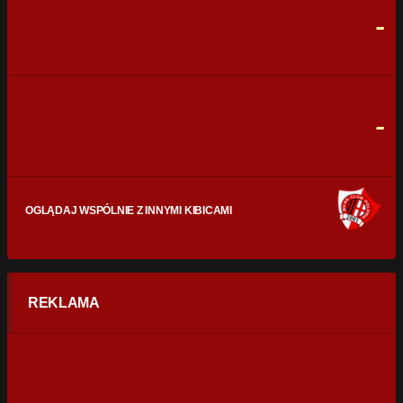
-
CELNE STRZAŁY
0
0
FAULE
0
0
-
OGLĄDAJ WSPÓLNIE Z INNYMI KIBICAMI
REKLAMA