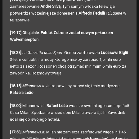
zainteresowanie
Andre Silvą.
Tym samym włoska telewizja
potwierdza wcześniejsze doniesienia
Alfredo Pedulli
i
L'Equipe
w
tej sprawie.
[19:17] Oficjalnie: Patrick Cutrone został nowym piłkarzem
Wolverhampton.
[18:28]
La Gazzetta dello Sport:
Genoa zaoferowała
Lucasowi Biglii
3-letni kontrakt, na mocy którego miałby zarabiać 1,5 mln euro
netto za sezon. Rossoneri chcą otrzymać minimum 6 mln euro za
zawodnika. Rozmowy trwają.
[18:15]
Milannews.it:
Jutro powinny odbyć się testy medyczne
Rafaela Leão
.
[18:00]
Milannews.it:
Rafael Leão
wraz ze swoimi agentami opuścił
Casa Milan. Spotkanie w siedzibie Milanu trwało 5,5 h. Zawodnik
udał się do swojego hotelu.
[17:53]
Milannews.it:
Milan nie zamierza zaoferować więcej niż 45
mln euro (40 mln podstawy i 5 mln w ramach bonusów) za
Angela