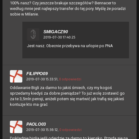
100% nasz? Czy jeszcze brakuje szczegółów? Bennacer to
według mnie jest najlepszy transfer do tej pory. Myślę że poradzi
sobie w Milanie.
SMIGACZ90
2019-07-30 17:40:25
Jest nasz. Obecnie przebywa na urlopie po PNA
FILIPPO09
2019-07-30 15:33:51,
0 odpowiedzi
Oddawanie Bigli za darmo to jakiś śmiech, czy my kogoś
sprzedamy kiedyś za dobre pieniądze? To już wolę zostawić go
za te 3,5mln pensji, aniżeli potem się martwić jak trafią się jakieś
kontuzje kto ma grać
PAOLO03
2019-07-30 15:36:12,
0 odpowiedzi
Dokładnie biglia jeśli odejdzie za darmo to kiepsko. Przyda sie na