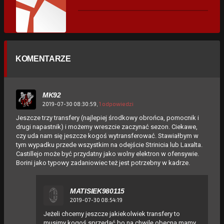
KOMENTARZE
MK92
2019-07-30 08:30:59,
1 odpowiedzi
Jeszcze trzy transfery (najlepiej środkowy obrońca, pomocnik i
drugi napastnik) i możemy wreszcie zaczynać sezon. Ciekawe,
czy uda nam się jeszcze kogoś wytransferować. Stawiałbym w
tym wypadku przede wszystkim na odejście Strinicia lub Laxalta.
Castillejo może być przydatny jako wolny elektron w ofensywie.
Borini jako typowy zadaniowiec też jest potrzebny w kadrze.
MATISIEK980115
2019-07-30 08:54:19
Jeżeli chcemy jeszcze jakiekolwiek transfery to
musimy kogoś sprzedać bo na chwilę obecną mamy