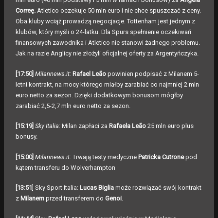
Correę.
Atletico oczekuje 50 mln euro i nie chce spuszczać z ceny.
Oba kluby wciąż prowadzą negocjacje. Tottenham jest jednym z
klubów, który myśli o 24-latku. Dla Spurs spełnienie oczekiwań
finansowych zawodnika i Atletico nie stanowi żadnego problemu.
Jak na razie Anglicy nie złożyli oficjalnej oferty za Argentyńczyka.
[17:50]
Milannews.it:
Rafael Leão
powinien podpisać z Milanem 5-
letni kontrakt, na mocy którego miałby zarabiać co najmniej 2 mln
euro netto za sezon. Dzięki dodatkowym bonusom mógłby
zarabiać 2,5-2,7 mln euro netto za sezon.
[15:19]
Sky Italia:
Milan zapłaci za
Rafaela Leão
25 mln euro plus
bonusy.
[15:00]
Milannews.it:
Trwają testy medyczne
Patricka Cutrone
pod
kątem transferu do Wolverhampton
[13:51
] Sky Sport Italia:
Lucas Biglia
może rozwiązać swój kontrakt
z
Milanem
przed transferem do
Genoi
.