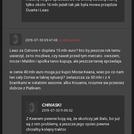
tylko około 16 mln jeżeli tak jak była mowa przejdzie
Duarte i Leao.
2019-07-30 09:47:49,
4 odpowiedzi
Leao za Cutrone + doplata 15 mln euro? kto by jeszcze rok temu
uwierzyl, ze to mozliwe, czy nawet przed tym mercato. owszem,
moze i Maldini i spolka tanio kupuja, ale jeszcze taniej sprzedaja.
.
w cenie 40 mln euro moga juz kupic Moise Keana, wiec po co nam
ten caly Correa w takiej sytuacji? zwlaszcza za 50 mln i z 4
bramkami w ostatnim sezonie. albo Kouame, rozumie sie przeciez
dobrze z Piatkiem.
CHINASKI
2019-07-30 11:06:02
Z Keanem pewnie boją się, że skończy jak Balo, bo już
są z nim problemy, a jeszcze jego ojciec pewnie
chciałby kolejny traktor.