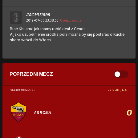
JACHU1899
2019-07-30 23:38:53,
0 odpowiedzi
Brać Khuame jak mamy robić deal z Genoa.
A jako uzupełnienie środka pola mozna by się postarać o Kucke
skoro wrócił do Włoch.
POPRZEDNI MECZ
29.04.2023, 12:45
STADIO OLIMPICO
0
AS ROMA