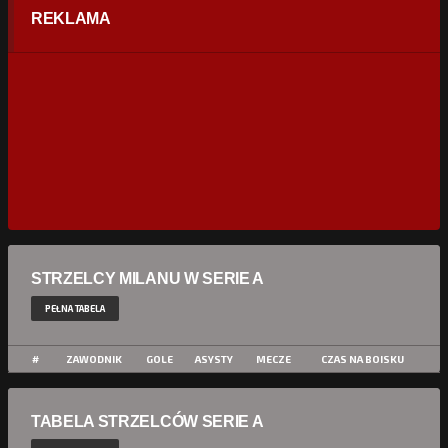
REKLAMA
STRZELCY MILANU W SERIE A
PEŁNA TABELA
#
ZAWODNIK
GOLE
ASYSTY
MECZE
CZAS NA BOISKU
TABELA STRZELCÓW SERIE A