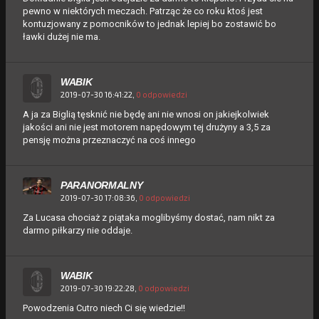
pewno w niektórych meczach. Patrząc że co roku ktoś jest
kontuzjowany z pomocników to jednak lepiej bo zostawić bo
ławki dużej nie ma.
WABIK
2019-07-30 16:41:22,
0 odpowiedzi
A ja za Biglią tęsknić nie będę ani nie wnosi on jakiejkolwiek
jakości ani nie jest motorem napędowym tej drużyny a 3,5 za
pensję można przeznaczyć na coś innego
PARANORMALNY
2019-07-30 17:08:36,
0 odpowiedzi
Za Lucasa chociaż z piątaka moglibyśmy dostać, nam nikt za
darmo piłkarzy nie oddaje.
WABIK
2019-07-30 19:22:28,
0 odpowiedzi
Powodzenia Cutro niech Ci się wiedzie!!