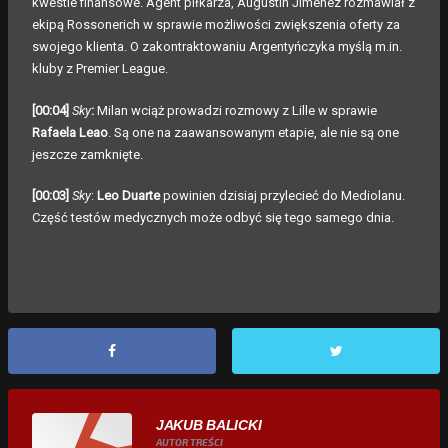
kwestie finansowe. Agent piłkarza, Augustin Jimenez rozmawiał z
ekipą Rossonerich w sprawie możliwości zwiększenia oferty za
swojego klienta. O zakontraktowaniu Argentyńczyka myślą m.in.
kluby z Premier League.
[00:04]
Sky
:
Milan wciąż prowadzi rozmowy z Lille w sprawie
Rafaela Leao
. Są one na zaawansowanym etapie, ale nie są one
jeszcze zamknięte.
[00:03]
Sky
:
Leo Duarte
powinien dzisiaj przylecieć do Mediolanu.
Część testów medycznych może odbyć się tego samego dnia.
JAKUB BALICKI
AUTOR TREŚCI