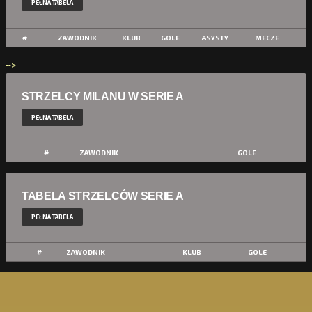
PEŁNA TABELA
#
ZAWODNIK
KLUB
GOLE
ASYSTY
MECZE
-->
STRZELCY MILANU W SERIE A
PEŁNA TABELA
#
ZAWODNIK
GOLE
TABELA STRZELCÓW SERIE A
PEŁNA TABELA
#
ZAWODNIK
KLUB
GOLE