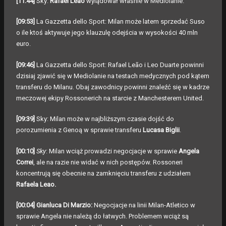
[11:44]
Sky:
Rafael Leao
wylądował właśnie w Mediolanie.
[09:53]
La Gazzetta dello Sport: Milan może latem sprzedać Suso
o ile ktoś aktywuje jego klauzulę odejścia w wysokości 40 mln
euro.
[09:46]
La Gazzetta dello Sport: Rafael Leão i Leo Duarte powinni
dzisiaj zjawić się w Mediolanie na testach medycznych pod kątem
transferu do Milanu. Obaj zawodnicy powinni znaleźć się w kadrze
meczowej ekipy Rossonerich na starcie z Manchesterem United.
[09:39]
Sky: Milan może w najbliższym czasie dojść do
porozumienia z Genoą w sprawie transferu
Lucasa Biglii
.
[00:10]
Sky
: Milan wciąż prowadzi negocjacje w sprawie
Angela
Correi
, ale na razie nie widać w nich postępów. Rossoneri
koncentrują się obecnie na zamknięciu transferu z udziałem
Rafaela Leao.
[00:04] Gianluca Di Marzio:
Negocjacje na linii Milan-Atletico w
sprawie Angela nie należą do łatwych. Problemem wciąż są