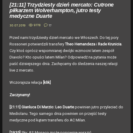
[21:11] Trzydziesty dzień mercato: Cutrone
piłkarzem Wolverhampton, jutro testy
medyczne Duarte
9778
17
30.07.2019
Przed nami trzydziesty dzień mercato we Włoszech. Do tej pory
Rossoneri potwierdzili transfery
Theo Hernandeza
i
Rade Krunicia
.
Czy ktoś oprócz wspomnianej dwójki wzmocni latem zespół
Diavolo? Kto opuści latem Milan? Odpowiedź na pytania może
paść dzisiejszego dnia. Zachęcamy do śledzenia naszej relacji
live z mercato.
Wczorajsza relacja
[klik]
Zaczynamy!
[21:11] Gianluca Di Marzio: Leo Duarte
powinien jutro przylecieć do
Mediolanu. Tego samego dnia powinien on przejść testy
medyczne pod kątem transferu do AC Milan.
[19:35]
Sky
: AS Monaco może ponownie wyrazić