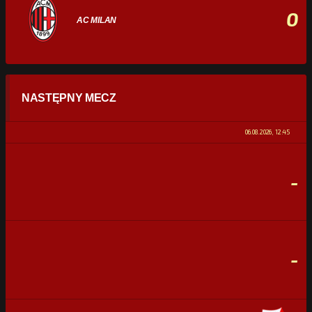
0
AC MILAN
STATYSTYKI
NASTĘPNY MECZ
POSIADANIE PIŁKI
0%
100%
06.08.2026, 12:45
STRZAŁY
0
0
-
CELNE STRZAŁY
0
0
FAULE
0
0
-