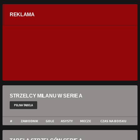
REKLAMA
STRZELCY MILANU W SERIE A
PEŁNA TABELA
#
ZAWODNIK
GOLE
ASYSTY
MECZE
CZAS NA BOISKU