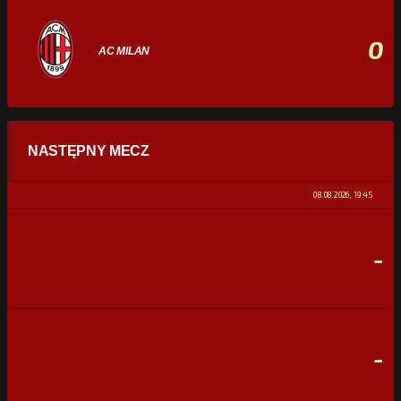
0
AC MILAN
STATYSTYKI
NASTĘPNY MECZ
POSIADANIE PIŁKI
0%
100%
08.08.2026, 19:45
STRZAŁY
0
0
-
CELNE STRZAŁY
0
0
FAULE
0
0
-