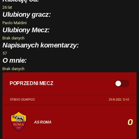
26 lat
Ulubiony gracz:
Paolo Maldini
Ulubiony Mecz:
Brak danych
Napisanych komentarzy:
57
O mnie:
Brak danych
POPRZEDNI MECZ
29.04.2023, 12:45
STADIO OLIMPICO
0
AS ROMA