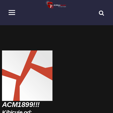
ACM1899!!!
Kibicuję od: