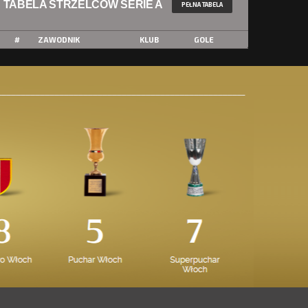
TABELA STRZELCÓW SERIE A
PEŁNA TABELA
#
ZAWODNIK
KLUB
GOLE