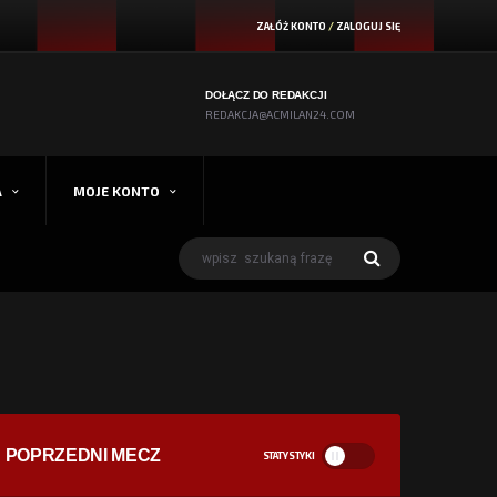
ZAŁÓŻ KONTO
/
ZALOGUJ SIĘ
DOŁĄCZ DO REDAKCJI
REDAKCJA@ACMILAN24.COM
A
MOJE KONTO
POPRZEDNI MECZ
STATYSTYKI