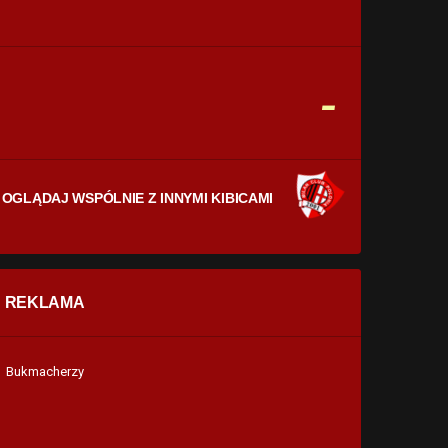
CELNE STRZAŁY
0
0
FAULE
-
0
0
OGLĄDAJ WSPÓLNIE Z INNYMI KIBICAMI
REKLAMA
Bukmacherzy