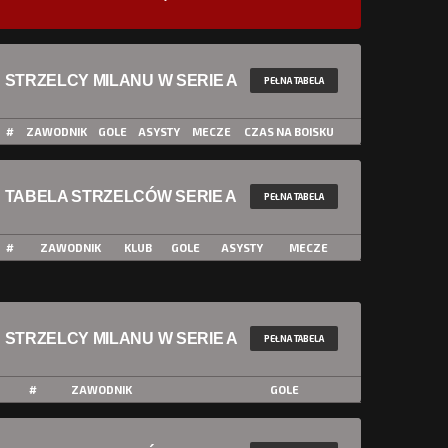
STRZELCY MILANU W SERIE A
PEŁNA TABELA
#
ZAWODNIK
GOLE
ASYSTY
MECZE
CZAS NA BOISKU
TABELA STRZELCÓW SERIE A
PEŁNA TABELA
#
ZAWODNIK
KLUB
GOLE
ASYSTY
MECZE
STRZELCY MILANU W SERIE A
PEŁNA TABELA
#
ZAWODNIK
GOLE