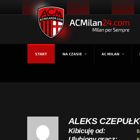
START
NA CZASIE
AC MILAN
ALEKS CZEPUŁ
Kibicuję od:
B
Ulubiony gracz:
B