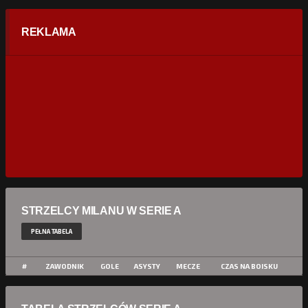
REKLAMA
STRZELCY MILANU W SERIE A
PEŁNA TABELA
#
ZAWODNIK
GOLE
ASYSTY
MECZE
CZAS NA BOISKU