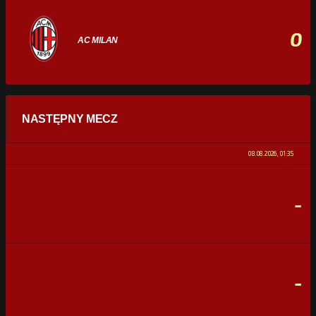
0
AC MILAN
STATYSTYKI
NASTĘPNY MECZ
POSIADANIE PIŁKI
0%
100%
08.08.2026, 01:35
STRZAŁY
0
0
-
CELNE STRZAŁY
0
0
FAULE
0
0
-